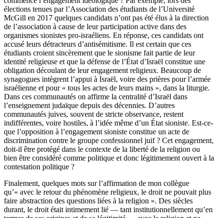
commence l’engagement idéologique ? Par exemple, lors des
élections tenues par l’Association des étudiants de l’Université
McGill en 2017 quelques candidats n’ont pas été élus à la direction
de l’association à cause de leur participation active dans des
organismes sionistes pro-israéliens. En réponse, ces candidats ont
accusé leurs détracteurs d’antisémitisme. Il est certain que ces
étudiants croient sincèrement que le sionisme fait partie de leur
identité religieuse et que la défense de l’État d’Israël constitue une
obligation découlant de leur engagement religieux. Beaucoup de
synagogues intègrent l’appui à Israël, voire des prières pour l’armée
israélienne et pour « tous les actes de leurs mains », dans la liturgie.
Dans ces communautés on affirme la centralité d’Israël dans
l’enseignement judaïque depuis des décennies. D’autres
communautés juives, souvent de stricte observance, restent
indifférentes, voire hostiles, à l’idée même d’un État sioniste. Est-ce-
que l’opposition à l’engagement sioniste constitue un acte de
discrimination contre le groupe confessionnel juif ? Cet engagement,
doit-il être protégé dans le contexte de la liberté de la religion ou
bien être considéré comme politique et donc légitimement ouvert à la
contestation politique ?
Finalement, quelques mots sur l’affirmation de mon collègue
qu’« avec le retour du phénomène religieux, le droit ne pouvait plus
faire abstraction des questions liées à la religion ». Des siècles
durant, le droit était intimement lié — tant institutionnellement qu’en