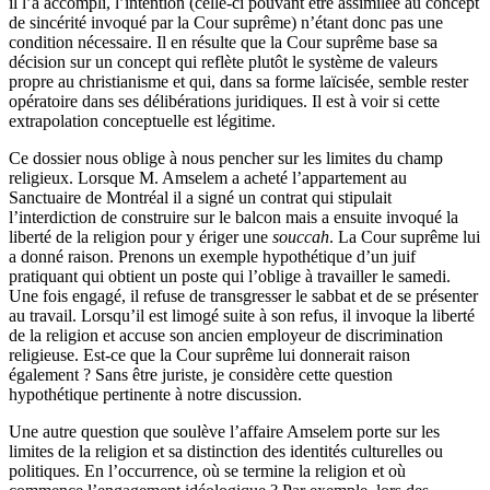
il l’a accompli, l’intention (celle-ci pouvant être assimilée au concept
de sincérité invoqué par la Cour suprême) n’étant donc pas une
condition nécessaire. Il en résulte que la Cour suprême base sa
décision sur un concept qui reflète plutôt le système de valeurs
propre au christianisme et qui, dans sa forme laïcisée, semble rester
opératoire dans ses délibérations juridiques. Il est à voir si cette
extrapolation conceptuelle est légitime.
Ce dossier nous oblige à nous pencher sur les limites du champ
religieux. Lorsque M. Amselem a acheté l’appartement au
Sanctuaire de Montréal il a signé un contrat qui stipulait
l’interdiction de construire sur le balcon mais a ensuite invoqué la
liberté de la religion pour y ériger une
souccah
. La Cour suprême lui
a donné raison. Prenons un exemple hypothétique d’un juif
pratiquant qui obtient un poste qui l’oblige à travailler le samedi.
Une fois engagé, il refuse de transgresser le sabbat et de se présenter
au travail. Lorsqu’il est limogé suite à son refus, il invoque la liberté
de la religion et accuse son ancien employeur de discrimination
religieuse. Est-ce que la Cour suprême lui donnerait raison
également ? Sans être juriste, je considère cette question
hypothétique pertinente à notre discussion.
Une autre question que soulève l’affaire Amselem porte sur les
limites de la religion et sa distinction des identités culturelles ou
politiques. En l’occurrence, où se termine la religion et où