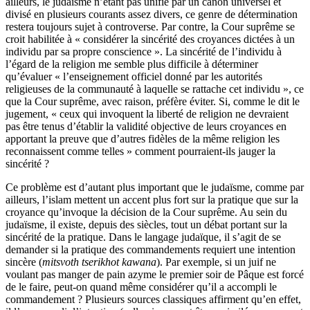
ailleurs, le judaïsme n’étant pas unifié par un canon universel et
divisé en plusieurs courants assez divers, ce genre de détermination
restera toujours sujet à controverse. Par contre, la Cour suprême se
croit habilitée à « considérer la sincérité des croyances dictées à un
individu par sa propre conscience ». La sincérité de l’individu à
l’égard de la religion me semble plus difficile à déterminer
qu’évaluer « l’enseignement officiel donné par les autorités
religieuses de la communauté à laquelle se rattache cet individu », ce
que la Cour suprême, avec raison, préfère éviter. Si, comme le dit le
jugement, « ceux qui invoquent la liberté de religion ne devraient
pas être tenus d’établir la validité objective de leurs croyances en
apportant la preuve que d’autres fidèles de la même religion les
reconnaissent comme telles » comment pourraient-ils jauger la
sincérité ?
Ce problème est d’autant plus important que le judaïsme, comme par
ailleurs, l’islam mettent un accent plus fort sur la pratique que sur la
croyance qu’invoque la décision de la Cour suprême. Au sein du
judaïsme, il existe, depuis des siècles, tout un débat portant sur la
sincérité de la pratique. Dans le langage judaïque, il s’agit de se
demander si la pratique des commandements requiert une intention
sincère (
mitsvoth tserikhot kawana
). Par exemple, si un juif ne
voulant pas manger de pain azyme le premier soir de Pâque est forcé
de le faire, peut-on quand même considérer qu’il a accompli le
commandement ? Plusieurs sources classiques affirment qu’en effet,