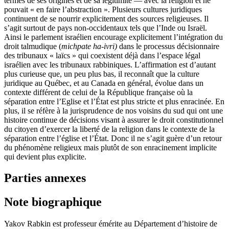
termes de ses origines et de sa légitimité — avec la religion et ne
pouvait « en faire l’abstraction ». Plusieurs cultures juridiques
continuent de se nourrir explicitement des sources religieuses. Il
s’agit surtout de pays non-occidentaux tels que l’Inde ou Israël.
Ainsi le parlement israélien encourage explicitement l’intégration du
droit talmudique (
michpate ha-ivri)
dans le processus décisionnaire
des tribunaux « laïcs » qui coexistent déjà dans l’espace légal
israélien avec les tribunaux rabbiniques. L’affirmation est d’autant
plus curieuse que, un peu plus bas, il reconnaît que la culture
juridique au Québec, et au Canada en général, évolue dans un
contexte différent de celui de la République française où la
séparation entre l’Eglise et l’État est plus stricte et plus enracinée. En
plus, il se réfère à la jurisprudence de nos voisins du sud qui ont une
histoire continue de décisions visant à assurer le droit constitutionnel
du citoyen d’exercer la liberté de la religion dans le contexte de la
séparation entre l’église et l’État. Donc il ne s’agit guère d’un retour
du phénomène religieux mais plutôt de son enracinement implicite
qui devient plus explicite.
Parties annexes
Note biographique
Yakov Rabkin est professeur émérite au Département d’histoire de