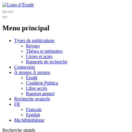
Menu principal
Types de publications
Revues
Thèses et mémoires
Livres et actes
Rapports de recherche
Connexion
À propos
À propos
Érudit
Coalition Publica
Libre accès
Rapport annuel
Recherche avancée
FR
Français
English
Ma bibliothèque
Recherche simple