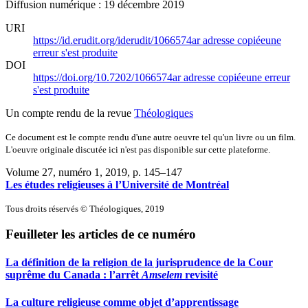
Diffusion numérique : 19 décembre 2019
URI
https://id.erudit.org/iderudit/1066574ar
adresse copiée
une
erreur s'est produite
DOI
https://doi.org/10.7202/1066574ar
adresse copiée
une erreur
s'est produite
Un compte rendu de la revue
Théologiques
Ce document est le compte rendu d'une autre oeuvre tel qu'un livre ou un film.
L'oeuvre originale discutée ici n'est pas disponible sur cette plateforme.
Volume 27, numéro 1, 2019
, p. 145–147
Les études religieuses à l’Université de Montréal
Tous droits réservés © Théologiques, 2019
Feuilleter les articles de ce numéro
La définition de la religion de la jurisprudence de la Cour
suprême du Canada : l’arrêt
Amselem
revisité
La culture religieuse comme objet d’apprentissage