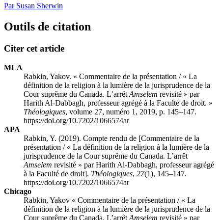
Par Susan Sherwin
Outils de citation
Citer cet article
MLA
Rabkin, Yakov. « Commentaire de la présentation / « La
définition de la religion à la lumière de la jurisprudence de la
Cour suprême du Canada. L’arrêt
Amselem
revisité » par
Harith Al-Dabbagh, professeur agrégé à la Faculté de droit. »
Théologiques
, volume 27, numéro 1, 2019, p. 145–147.
https://doi.org/10.7202/1066574ar
APA
Rabkin, Y. (2019). Compte rendu de [Commentaire de la
présentation / « La définition de la religion à la lumière de la
jurisprudence de la Cour suprême du Canada. L’arrêt
Amselem
revisité » par Harith Al-Dabbagh, professeur agrégé
à la Faculté de droit].
Théologiques
,
27
(1), 145–147.
https://doi.org/10.7202/1066574ar
Chicago
Rabkin, Yakov « Commentaire de la présentation / « La
définition de la religion à la lumière de la jurisprudence de la
Cour suprême du Canada. L’arrêt
Amselem
revisité » par