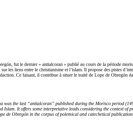
ón, fut le dernier « antialcoran » publié au cours de la période mori
ur les liens entre le christianisme et l’islam. Il propose des pistes d’i
ction. Ce faisant, il contribue à situer le traité de Lope de Obregón d
a was the last “antialcoran” published during the Morisco period (1
nd Islam. It offers some interpretative leads considering the context o
f Lope de Obregón in the corpus of polemical and catechetical publication