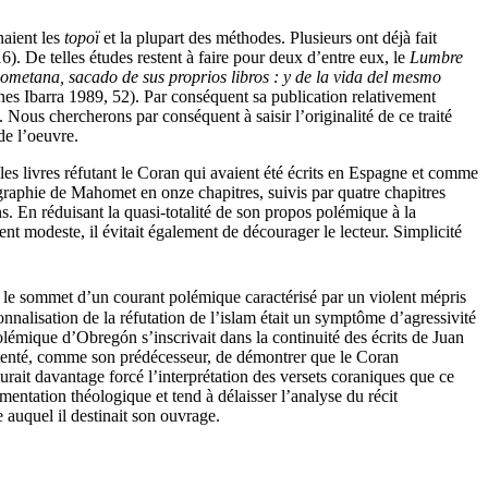
naient les
topoï
et la plupart des méthodes. Plusieurs ont déjà fait
). De telles études restent à faire pour deux d’entre eux, le
Lumbre
ometana, sacado de sus proprios libros : y de la vida del mesmo
nes Ibarra 1989, 52). Par conséquent sa publication relativement
 Nous chercherons par conséquent à saisir l’originalité de ce traité
de l’oeuvre.
es livres réfutant le Coran qui avaient été écrits en Espagne et comme
graphie de Mahomet en onze chapitres, suivis par quatre chapitres
s. En réduisant la quasi-totalité de son propos polémique à la
t modeste, il évitait également de décourager le lecteur. Simplicité
le sommet d’un courant polémique caractérisé par un violent mépris
nnalisation de la réfutation de l’islam était un symptôme d’agressivité
polémique d’Obregón s’inscrivait dans la continuité des écrits de Juan
t tenté, comme son prédécesseur, de démontrer que le Coran
aurait davantage forcé l’interprétation des versets coraniques que ce
mentation théologique et tend à délaisser l’analyse du récit
 auquel il destinait son ouvrage.