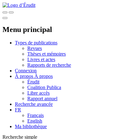
Menu principal
Types de publications
Revues
Thèses et mémoires
Livres et actes
Rapports de recherche
Connexion
À propos
À propos
Érudit
Coalition Publica
Libre accès
Rapport annuel
Recherche avancée
FR
Français
English
Ma bibliothèque
Recherche simple