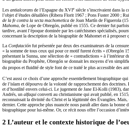
e
Les
antialcorans
de l’Espagne du XVI
siècle s’inscrivaient dans la
l’objet d’études détaillées (Ribera Florit 1967 ; Pons Fuster 2000 ; R
de la fe contra la secta machometica
de Joan Martín de Figuerola (15
Mahoma
, de Lope de Obregón, publié en 1555. Ce dernier fut parfois
tardive, avant l’époque dominée par les catéchismes spécialisés, pourra
concernant la description de la biographie de Mahomet et à proposer qu
La
Confutación
fut présentée par deux des examinateurs de la censur
« la somme de tous ceux qui pour ce motif furent écrits » (Obregón 15
présentant la Sunna, une sélection de « contradictions » à l’intérieur 
biographie du Prophète, Obregón se donnait les moyens d’en simplifier 
du propos et fluidité de style font de ce traité le plus accessible des
C’est aussi ce choix d’une approche essentiellement biographique qui l
de l’islam et dépourvu de la volonté de rapprochement des doctrines
et d’hostilité envers celui-ci. Le jugement de Jane El-Kolli (1983), da
Andrés, un
alfaqui
converti au christianisme qui avait publié, en 151
reconnaissait la divinité du Christ et la légitimité des Évangiles. Mais
dernier. Cette approche plus nuancée nous paraît aller dans la bonne di
biographique pour lui-même. Or, ce récit nous offre l’occasion d’intére
2 L’auteur et le contexte historique de l’oe