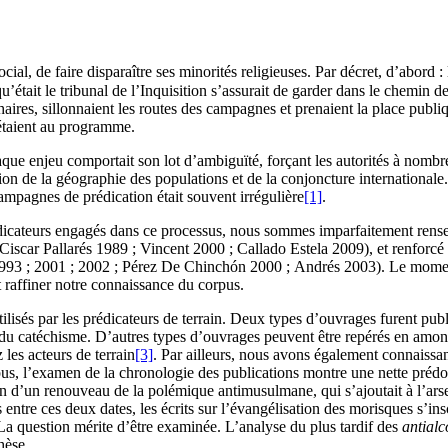
ocial, de faire disparaître ses minorités religieuses. Par décret, d’abord 
qu’était le tribunal de l’Inquisition s’assurait de garder dans le chemin 
chaires, sillonnaient les routes des campagnes et prenaient la place publi
étaient au programme.
aque enjeu comportait son lot d’ambiguïté, forçant les autorités à nomb
ion de la géographie des populations et de la conjoncture internationale.
ampagnes de prédication était souvent irrégulière
[1]
.
édicateurs engagés dans ce processus, nous sommes imparfaitement renseign
ar Pallarés 1989 ; Vincent 2000 ; Callado Estela 2009), et renforcé dep
 1993 ; 2001 ; 2002 ; Pérez De Chinchón 2000 ; Andrés 2003). Le moment
 raffiner notre connaissance du corpus.
tilisés par les prédicateurs de terrain. Deux types d’ouvrages furent publ
 du catéchisme. D’autres types d’ouvrages peuvent être repérés en amont
les acteurs de terrain
[3]
. Par ailleurs, nous avons également connaissan
rpus, l’examen de la chronologie des publications montre une nette pré
n d’un renouveau de la polémique antimusulmane, qui s’ajoutait à l’arse
entre ces deux dates, les écrits sur l’évangélisation des morisques s’in
La question mérite d’être examinée. L’analyse du plus tardif des
antial
hèse.