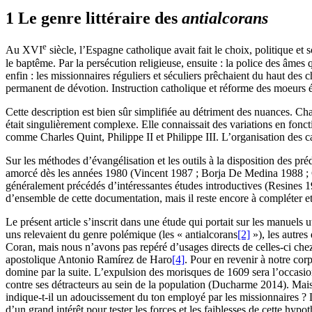
1 Le genre littéraire des
antialcorans
e
Au XVI
siècle, l’Espagne catholique avait fait le choix, politique et s
le baptême. Par la persécution religieuse, ensuite : la police des âmes 
enfin : les missionnaires réguliers et séculiers prêchaient du haut des 
permanent de dévotion. Instruction catholique et réforme des moeurs 
Cette description est bien sûr simplifiée au détriment des nuances. Ch
était singulièrement complexe. Elle connaissait des variations en fonct
comme Charles Quint, Philippe II et Philippe III. L’organisation des c
Sur les méthodes d’évangélisation et les outils à la disposition des pr
amorcé dès les années 1980 (Vincent 1987 ; Borja De Medina 1988 ; Cisc
généralement précédés d’intéressantes études introductives (Resines
d’ensemble de cette documentation, mais il reste encore à compléter et
Le présent article s’inscrit dans une étude qui portait sur les manuels u
uns relevaient du genre polémique (les « antialcorans
[2]
»), les autres
Coran, mais nous n’avons pas repéré d’usages directs de celles-ci chez 
apostolique Antonio Ramírez de Haro
[4]
. Pour en revenir à notre co
domine par la suite. L’expulsion des morisques de 1609 sera l’occasio
contre ses détracteurs au sein de la population (Ducharme 2014). Mais 
indique-t-il un adoucissement du ton employé par les missionnaires ? 
d’un grand intérêt pour tester les forces et les faiblesses de cette hypot