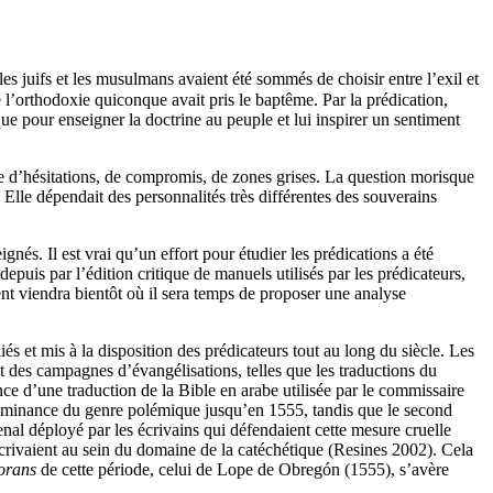
: les juifs et les musulmans avaient été sommés de choisir entre l’exil et
de l’orthodoxie quiconque avait pris le baptême. Par la prédication,
que pour enseigner la doctrine au peuple et lui inspirer un sentiment
re d’hésitations, de compromis, de zones grises. La question morisque
 Elle dépendait des personnalités très différentes des souverains
és. Il est vrai qu’un effort pour étudier les prédications a été
uis par l’édition critique de manuels utilisés par les prédicateurs,
 viendra bientôt où il sera temps de proposer une analyse
iés et mis à la disposition des prédicateurs tout au long du siècle. Les
 des campagnes d’évangélisations, telles que les traductions du
ce d’une traduction de la Bible en arabe utilisée par le commissaire
dominance du genre polémique jusqu’en 1555, tandis que le second
nal déployé par les écrivains qui défendaient cette mesure cruelle
scrivaient au sein du domaine de la catéchétique (Resines 2002). Cela
corans
de cette période, celui de Lope de Obregón (1555), s’avère