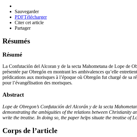
Sauvegarder
PDF
Télécharger
Citer cet article
Partager
Résumés
Résumé
La Confutación del Alcoran y de la secta Mahometana de Lope de Obreg
présentée par Obregón en montrant les ambivalences qu’elle entretient s
prédications aux morisques à l’époque où Obregón fut chargé de sa réda
pour l’évangélisation des morisques
.
Abstract
Lope de Obregon’s Confutación del Alcorán y de la secta Mahometan
demonstrating the ambiguities of the relations between Christianity a
write the treatise. In doing so, the paper helps situate the treatise o
Corps de l’article