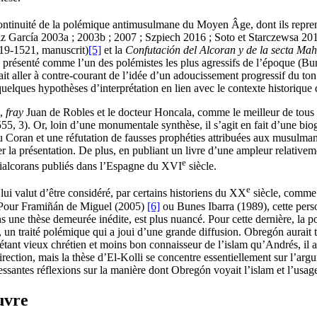
 continuité de la polémique antimusulmane du Moyen Âge, dont ils repre
uiz García 2003a ; 2003b ; 2007 ; Szpiech 2016 ; Soto et Starczewsa 2016
19-1521, manuscrit)
[5]
et la
Confutación del Alcoran y de la secta Mah
 présenté comme l’un des polémistes les plus agressifs de l’époque (Bu
it aller à contre-courant de l’idée d’un adoucissement progressif du ton.
elques hypothèses d’interprétation en lien avec le contexte historique 
e,
fray
Juan de Robles et le docteur Honcala, comme le meilleur de tous l
55, 3). Or, loin d’une monumentale synthèse, il s’agit en fait d’une bio
du Coran et une réfutation de fausses prophéties attribuées aux musulman
la présentation. De plus, en publiant un livre d’une ampleur relativemen
e
 antialcorans publiés dans l’Espagne du XVI
siècle.
e
ui valut d’être considéré, par certains historiens du XX
siècle, comme 
. Pour Framiñán de Miguel (2005)
[6]
ou Bunes Ibarra (1989), cette perso
ns une thèse demeurée inédite, est plus nuancé. Pour cette dernière, la 
5, un traité polémique qui a joui d’une grande diffusion. Obregón aurai
, étant vieux chrétien et moins bon connaisseur de l’islam qu’Andrés, il 
rection, mais la thèse d’El-Kolli se concentre essentiellement sur l’argu
ssantes réflexions sur la manière dont Obregón voyait l’islam et l’usage
uvre