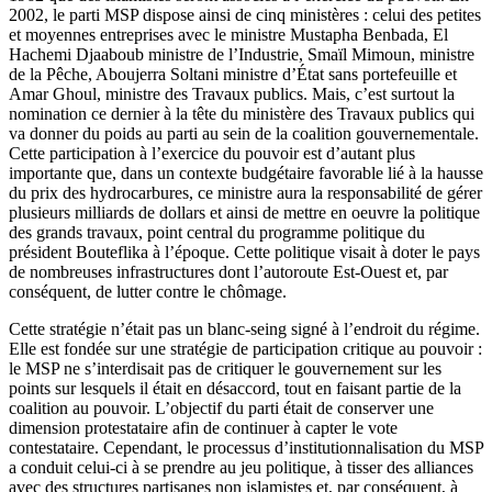
2002, le parti MSP dispose ainsi de cinq ministères : celui des petites
et moyennes entreprises avec le ministre Mustapha Benbada, El
Hachemi Djaaboub ministre de l’Industrie, Smaïl Mimoun, ministre
de la Pêche, Aboujerra Soltani ministre d’État sans portefeuille et
Amar Ghoul, ministre des Travaux publics. Mais, c’est surtout la
nomination ce dernier à la tête du ministère des Travaux publics qui
va donner du poids au parti au sein de la coalition gouvernementale.
Cette participation à l’exercice du pouvoir est d’autant plus
importante que, dans un contexte budgétaire favorable lié à la hausse
du prix des hydrocarbures, ce ministre aura la responsabilité de gérer
plusieurs milliards de dollars et ainsi de mettre en oeuvre la politique
des grands travaux, point central du programme politique du
président Bouteflika à l’époque. Cette politique visait à doter le pays
de nombreuses infrastructures dont l’autoroute Est-Ouest et, par
conséquent, de lutter contre le chômage.
Cette stratégie n’était pas un blanc-seing signé à l’endroit du régime.
Elle est fondée sur une stratégie de participation critique au pouvoir :
le MSP ne s’interdisait pas de critiquer le gouvernement sur les
points sur lesquels il était en désaccord, tout en faisant partie de la
coalition au pouvoir. L’objectif du parti était de conserver une
dimension protestataire afin de continuer à capter le vote
contestataire. Cependant, le processus d’institutionnalisation du MSP
a conduit celui-ci à se prendre au jeu politique, à tisser des alliances
avec des structures partisanes non islamistes et, par conséquent, à