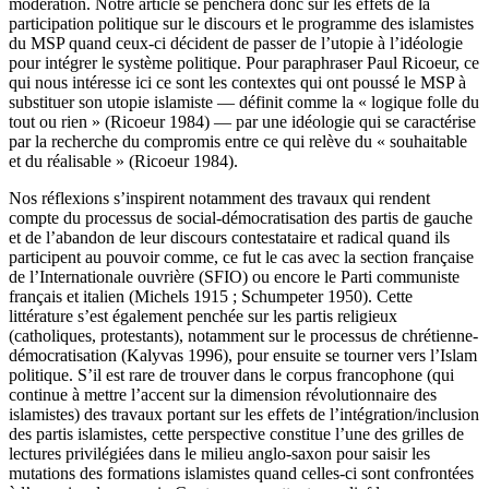
modération. Notre article se penchera donc sur les effets de la
participation politique sur le discours et le programme des islamistes
du MSP quand ceux-ci décident de passer de l’utopie à l’idéologie
pour intégrer le système politique. Pour paraphraser Paul Ricoeur, ce
qui nous intéresse ici ce sont les contextes qui ont poussé le MSP à
substituer son utopie islamiste — définit comme la « logique folle du
tout ou rien
» (Ricoeur 1984) — par une idéologie qui se caractérise
par la recherche du compromis entre ce qui relève du « souhaitable
et du réalisable
» (Ricoeur 1984).
Nos réflexions s’inspirent notamment des travaux qui rendent
compte du processus de social-démocratisation des partis de gauche
et de l’abandon de leur discours contestataire et radical quand ils
participent au pouvoir comme, ce fut le cas avec la section française
de l’Internationale ouvrière (SFIO) ou encore le Parti communiste
français et italien (Michels 1915 ; Schumpeter 1950). Cette
littérature s’est également penchée sur les partis religieux
(catholiques, protestants), notamment sur le processus de chrétienne-
démocratisation (Kalyvas 1996), pour ensuite se tourner vers l’Islam
politique. S’il est rare de trouver dans le corpus francophone (qui
continue à mettre l’accent sur la dimension révolutionnaire des
islamistes) des travaux portant sur les effets de l’intégration/inclusion
des partis islamistes, cette perspective constitue l’une des grilles de
lectures privilégiées dans le milieu anglo-saxon pour saisir les
mutations des formations islamistes quand celles-ci sont confrontées