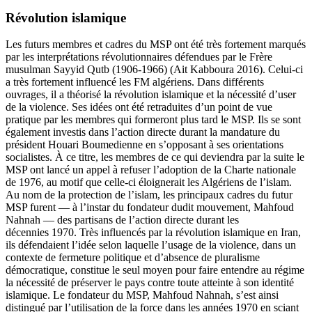
Révolution islamique
Les futurs membres et cadres du MSP ont été très fortement marqués
par les interprétations révolutionnaires défendues par le Frère
musulman Sayyid Qutb (1906-1966) (Ait Kabboura 2016). Celui-ci
a très fortement influencé les FM algériens. Dans différents
ouvrages, il a théorisé la révolution islamique et la nécessité d’user
de la violence. Ses idées ont été retraduites d’un point de vue
pratique par les membres qui formeront plus tard le MSP. Ils se sont
également investis dans l’action directe durant la mandature du
président Houari Boumedienne en s’opposant à ses orientations
socialistes. À ce titre, les membres de ce qui deviendra par la suite le
MSP ont lancé un appel à refuser l’adoption de la Charte nationale
de 1976, au motif que celle-ci éloignerait les Algériens de l’islam.
Au nom de la protection de l’islam, les principaux cadres du futur
MSP furent — à l’instar du fondateur dudit mouvement, Mahfoud
Nahnah — des partisans de l’action directe durant les
décennies 1970. Très influencés par la révolution islamique en Iran,
ils défendaient l’idée selon laquelle l’usage de la violence, dans un
contexte de fermeture politique et d’absence de pluralisme
démocratique, constitue le seul moyen pour faire entendre au régime
la nécessité de préserver le pays contre toute atteinte à son identité
islamique. Le fondateur du MSP, Mahfoud Nahnah, s’est ainsi
distingué par l’utilisation de la force dans les années 1970 en sciant