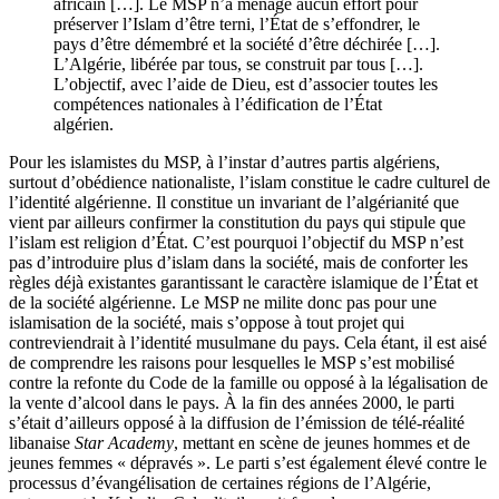
africain […]. Le MSP n’a ménagé aucun effort pour
préserver l’Islam d’être terni, l’État de s’effondrer, le
pays d’être démembré et la société d’être déchirée […].
L’Algérie, libérée par tous, se construit par tous […].
L’objectif, avec l’aide de Dieu, est d’associer toutes les
compétences nationales à l’édification de l’État
algérien.
Pour les islamistes du MSP, à l’instar d’autres partis algériens,
surtout d’obédience nationaliste, l’islam constitue le cadre culturel de
l’identité algérienne. Il constitue un invariant de l’algérianité que
vient par ailleurs confirmer la constitution du pays qui stipule que
l’islam est religion d’État. C’est pourquoi l’objectif du MSP n’est
pas d’introduire plus d’islam dans la société, mais de conforter les
règles déjà existantes garantissant le caractère islamique de l’État et
de la société algérienne. Le MSP ne milite donc pas pour une
islamisation de la société, mais s’oppose à tout projet qui
contreviendrait à l’identité musulmane du pays. Cela étant, il est aisé
de comprendre les raisons pour lesquelles le MSP s’est mobilisé
contre la refonte du Code de la famille ou opposé à la légalisation de
la vente d’alcool dans le pays. À la fin des années 2000, le parti
s’était d’ailleurs opposé à la diffusion de l’émission de télé-réalité
libanaise
Star Academy
, mettant en scène de jeunes hommes et de
jeunes femmes « dépravés ». Le parti s’est également élevé contre le
processus d’évangélisation de certaines régions de l’Algérie,