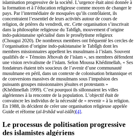
islamisation progressive de la société. L’urgence était ainsi donnée à
la formation et à l’éducation religieuse comme moyen de changer le
pays. Par l’intermédiaire de mosquées qu’ils contrôlaient, ils
concentraient l’essentiel de leurs activités autour de cours de
religion, de prières du vendredi, etc. Cette organisation s’inscrivait
dans la philosophie religieuse du Tablîgh, mouvement d’origine
indo-pakistanaise spécialisé dans le prosélytisme religieux
(Chougui 2020). De nombreux membres ont fréquenté les cercles de
l’organisation d’origine indo-pakistanaise le Tablîgh dont les
membres missionnaires appellent les musulmans à l’islam. Souvent
qualifiés de « Témoins Jéhovah de l’islam », ses membres défendent
une vision revivalisme de l’islam. Selon Moussa Khédimellah, « Ses
fondateurs étaient très soucieux de l’avenir d’une communauté
musulmane en péril, dans un contexte de colonisation britannique et
de conversions massives de musulmans sous l’impulsion des
puissants groupes missionnaires jésuites et protestants »
(Khédimellah 1999). C’est pourquoi ils sillonnaient les villes
algériennes à la rencontre de la population. L’objectif était de
convaincre les individus de la nécessité de « revenir » à la religion.
En 1988, ils décident de créer une organisation religieuse appelée
Guide et réforme (
al-Irshâd wal-islâh
)
[4]
.
Le processus de politisation progressive
des islamistes algériens