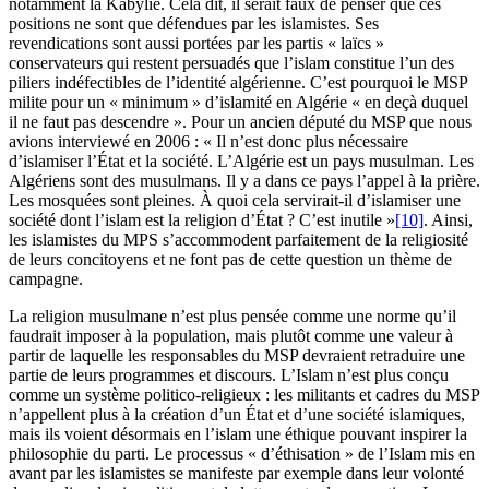
notamment la Kabylie. Cela dit, il serait faux de penser que ces
positions ne sont que défendues par les islamistes. Ses
revendications sont aussi portées par les partis « laïcs »
conservateurs qui restent persuadés que l’islam constitue l’un des
piliers indéfectibles de l’identité algérienne. C’est pourquoi le MSP
milite pour un « minimum » d’islamité en Algérie « en deçà duquel
il ne faut pas descendre ». Pour un ancien député du MSP que nous
avions interviewé en 2006 : « Il n’est donc plus nécessaire
d’islamiser l’État et la société. L’Algérie est un pays musulman. Les
Algériens sont des musulmans. Il y a dans ce pays l’appel à la prière.
Les mosquées sont pleines. À quoi cela servirait-il d’islamiser une
société dont l’islam est la religion d’État ? C’est inutile »
[10]
. Ainsi,
les islamistes du MPS s’accommodent parfaitement de la religiosité
de leurs concitoyens et ne font pas de cette question un thème de
campagne.
La religion musulmane n’est plus pensée comme une norme qu’il
faudrait imposer à la population, mais plutôt comme une valeur à
partir de laquelle les responsables du MSP devraient retraduire une
partie de leurs programmes et discours. L’Islam n’est plus conçu
comme un système politico-religieux : les militants et cadres du MSP
n’appellent plus à la création d’un État et d’une société islamiques,
mais ils voient désormais en l’islam une éthique pouvant inspirer la
philosophie du parti. Le processus « d’éthisation » de l’Islam mis en
avant par les islamistes se manifeste par exemple dans leur volonté