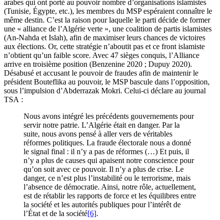
arabes qui ont porté au pouvoir nombre d’organisations islamistes
(Tunisie, Égypte, etc.), les membres du MSP espéraient connaître le
même destin. C’est la raison pour laquelle le parti décide de former
une « alliance de l’Algérie verte », une coalition de partis islamistes
(An-Nahda et Islah), afin de maximiser leurs chances de victoires
aux élections. Or, cette stratégie n’aboutit pas et ce front islamiste
n’obtient qu’un faible score. Avec 47 sièges conquis, l’Alliance
arrive en troisième position (Benzenine
2020 ; Dupuy 2020).
Désabusé et accusant le pouvoir de fraudes afin de maintenir le
président Bouteflika au pouvoir, le MSP bascule dans l’opposition,
sous l’impulsion d’Abderrazak Mokri. Celui-ci déclare au journal
TSA :
Nous avons intégré les précédents gouvernements pour
servir notre patrie. L’Algérie était en danger. Par la
suite, nous avons pensé à aller vers de véritables
réformes politiques. La fraude électorale nous a donné
le signal final : il n’y a pas de réformes (…) Et puis, il
n’y a plus de causes qui apaisent notre conscience pour
qu’on soit avec ce pouvoir. Il n’y a plus de crise. Le
danger, ce n’est plus l’instabilité ou le terrorisme, mais
l’absence de démocratie. Ainsi, notre rôle, actuellement,
est de rétablir les rapports de force et les équilibres entre
la société et les autorités publiques pour l’intérêt de
l’État et de la société
[6]
.