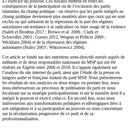
à l’exercice du pouvoir. Ces travaux mettent en relief les
conséquences de la participation ou de l’exclusion des partis
islamistes du champ politique : on observe que les partis intégrés au
champ politique deviennent plus modérés alors que ceux qui en sont
exclus ou qui subissent de la répression de la part des régimes
autoritaires ont tendance à se radicaliser ou faire usage de la violence
(Saleh et Brodeur 2017 ; Brown et al. 2006 ; Clark et
Schwedler 2003 ; Gurses 2012, Wegner et Pellicer 2009 ;
Wickham 2004) et de la répression des régimes
autoritaires (Hafez 2003 ; Wiktorowicz 2004).
Cet article se fonde sur des entretiens semi-directifs menés auprès de
militants et de deux responsables nationaux du MSP qui ont été
réalisés en Algérie entre 2006 et 2018. Il s’appuie également sur
l’analyse du site internet du parti, ainsi que l’étude de la presse en
langues arabe et française traitant du parti MSP. Nous présenterons
les résultats de nos analyses en deux temps: en premier lieu, nous
nous intéresserons au processus de politisation du parti en nous
focalisant sur sa stratégie participationniste et sur la manière dont il a
intégré le pouvoir et exercé celui-ci. En second lieu, nous nous
intéresserons aux transformations politiques et idéologiques liées à
son intégration et à sa participation au pouvoir en nous concentrant
sur la sécularisation progressive de ce parti et de sa
professionnalisation.