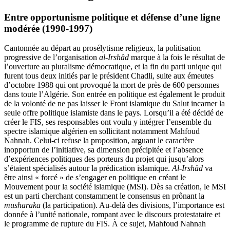
Entre opportunisme politique et défense d’une ligne
modérée (1990-1997)
Cantonnée au départ au prosélytisme religieux, la politisation
progressive de l’organisation
al-Irshâd
marque à la fois le résultat de
l’ouverture au pluralisme démocratique, et la fin du parti unique qui
furent tous deux initiés par le président Chadli, suite aux émeutes
d’octobre 1988 qui ont provoqué la mort de près de 600 personnes
dans toute l’Algérie. Son entrée en politique est également le produit
de la volonté de ne pas laisser le Front islamique du Salut incarner la
seule offre politique islamiste dans le pays. Lorsqu’il a été décidé de
créer le FIS, ses responsables ont voulu y intégrer l’ensemble du
spectre islamique algérien en sollicitant notamment Mahfoud
Nahnah. Celui-ci refuse la proposition, arguant le caractère
inopportun de l’initiative, sa dimension précipitée et l’absence
d’expériences politiques des porteurs du projet qui jusqu’alors
s’étaient spécialisés autour la prédication islamique.
Al-Irshâd
va
être ainsi « forcé » de s’engager en politique en créant le
Mouvement pour la société islamique (MSI). Dès sa création, le MSI
est un parti cherchant constamment le consensus en prônant la
musharaka
(la participation). Au-delà des divisions, l’importance est
donnée à l’unité nationale, rompant avec le discours protestataire et
le programme de rupture du FIS. À ce sujet, Mahfoud Nahnah