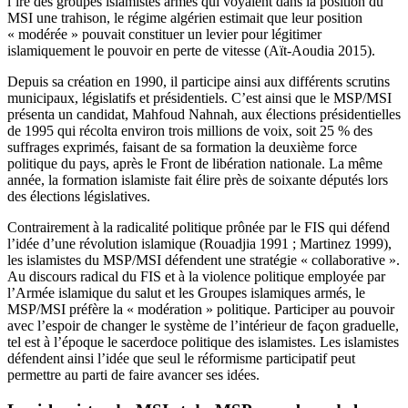
l’ire des groupes islamistes armés qui voyaient dans la position du
MSI une trahison, le régime algérien estimait que leur position
« modérée » pouvait constituer un levier pour légitimer
islamiquement le pouvoir en perte de vitesse (Aït-Aoudia 2015).
Depuis sa création en 1990, il participe ainsi aux différents scrutins
municipaux, législatifs et présidentiels. C’est ainsi que le MSP/MSI
présenta un candidat, Mahfoud Nahnah, aux élections présidentielles
de 1995 qui récolta environ trois millions de voix, soit 25 % des
suffrages exprimés, faisant de sa formation la deuxième force
politique du pays, après le Front de libération nationale. La même
année, la formation islamiste fait élire près de soixante députés lors
des élections législatives.
Contrairement à la radicalité politique prônée par le FIS qui défend
l’idée d’une révolution islamique (Rouadjia 1991 ; Martinez 1999),
les islamistes du MSP/MSI défendent une stratégie « collaborative ».
Au discours radical du FIS et à la violence politique employée par
l’Armée islamique du salut et les Groupes islamiques armés, le
MSP/MSI préfère la « modération » politique. Participer au pouvoir
avec l’espoir de changer le système de l’intérieur de façon graduelle,
tel est à l’époque le sacerdoce politique des islamistes. Les islamistes
défendent ainsi l’idée que seul le réformisme participatif peut
permettre au parti de faire avancer ses idées.