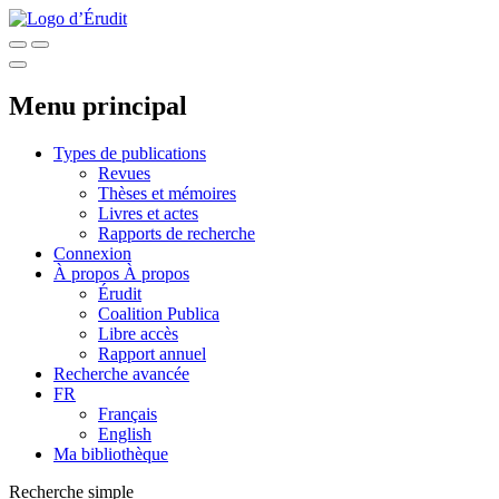
Menu principal
Types de publications
Revues
Thèses et mémoires
Livres et actes
Rapports de recherche
Connexion
À propos
À propos
Érudit
Coalition Publica
Libre accès
Rapport annuel
Recherche avancée
FR
Français
English
Ma bibliothèque
Recherche simple