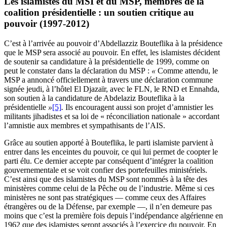
Les islamistes du MSI et du MSP, membres de la
coalition présidentielle : un soutien critique au
pouvoir (1997-2012)
C’est à l’arrivée au pouvoir d’Abdellazziz Bouteflika à la présidence
que le MSP sera associé au pouvoir. En effet, les islamistes décident
de soutenir sa candidature à la présidentielle de 1999, comme on
peut le constater dans la déclaration du MSP :
«
Comme attendu, le
MSP a annoncé officiellement à travers une déclaration commune
signée jeudi, à l’hôtel El Djazaïr, avec le FLN, le RND et Ennahda,
son soutien à la candidature de Abdelaziz Bouteflika à la
présidentielle
»
[5]
.
Ils encouragent aussi son projet d’amnistier les
militants jihadistes et sa loi de « réconciliation nationale » accordant
l’amnistie aux membres et sympathisants de l’AIS.
Grâce au soutien apporté à Bouteflika, le parti islamiste parvient à
entrer dans les enceintes du pouvoir, ce qui lui permet de coopter le
parti élu. Ce dernier accepte par conséquent d’intégrer la coalition
gouvernementale et se voit confier des portefeuilles ministériels.
C’est ainsi que des islamistes du MSP sont nommés à la tête des
ministères comme celui de la Pêche ou de l’industrie. Même si ces
ministères ne sont pas stratégiques — comme ceux des Affaires
étrangères ou de la Défense, par exemple —, il n’en demeure pas
moins que c’est la première fois depuis l’indépendance algérienne en
1962 que des islamistes seront associés à l’exercice du pouvoir. En