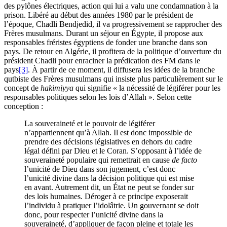
des pylônes électriques, action qui lui a valu une condamnation à la
prison. Libéré au début des années 1980 par le président de
l’époque, Chadli Bendjedid, il va progressivement se rapprocher des
Frères musulmans. Durant un séjour en Égypte, il propose aux
responsables fréristes égyptiens de fonder une branche dans son
pays. De retour en Algérie, il profitera de la politique d’ouverture du
président Chadli pour enraciner la prédication des FM dans le
pays
[3]
. À partir de ce moment, il diffusera les idées de la branche
qutbiste des Frères musulmans qui insiste plus particulièrement sur le
concept de
hakimiyya
qui signifie « la nécessité de légiférer pour les
responsables politiques selon les lois d’Allah ». Selon cette
conception :
La souveraineté et le pouvoir de légiférer
n’appartiennent qu’à Allah. Il est donc impossible de
prendre des décisions législatives en dehors du cadre
légal défini par Dieu et le Coran. S’opposant à l’idée de
souveraineté populaire qui remettrait en cause
de facto
l’unicité de Dieu dans son jugement, c’est donc
l’unicité divine dans la décision politique qui est mise
en avant. Autrement dit, un État ne peut se fonder sur
des lois humaines. Déroger à ce principe exposerait
l’individu à pratiquer l’idolâtrie. Un gouvernant se doit
donc, pour respecter l’unicité divine dans la
souveraineté, d’appliquer de façon pleine et totale les