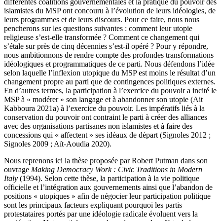
différentes coalitions gouvernementales et la pratique du pouvoir des
islamistes du MSP ont concouru à l’évolution de leurs idéologies, de
leurs programmes et de leurs discours. Pour ce faire, nous nous
pencherons sur les questions suivantes : comment leur utopie
religieuse s’est-elle transformée ? Comment ce changement qui
s’étale sur près de cinq décennies s’est-il opéré ? Pour y répondre,
nous ambitionnons de rendre compte des profondes transformations
idéologiques et programmatiques de ce parti. Nous défendons l’idée
selon laquelle l’inflexion utopique du MSP est moins le résultat d’un
changement propre au parti que de contingences politiques externes.
En d’autres termes, la participation à l’exercice du pouvoir a incité le
MSP à « modérer » son langage et à abandonner son utopie (Ait
Kabboura 2021a) à l’exercice du pouvoir. Les impératifs liés à la
conservation du pouvoir ont contraint le parti à créer des alliances
avec des organisations partisanes non islamistes et à faire des
concessions qui « affectent » ses idéaux de départ (Signoles 2012 ;
Signoles 2009 ; Aït-Aoudia 2020).
Nous reprenons ici la thèse proposée par Robert Putman dans son
ouvrage
Making Democracy Work : Civic Traditions in Modern
Italy
(1994). Selon cette thèse, la participation à la vie politique
officielle et l’intégration aux gouvernements ainsi que l’abandon de
positions « utopiques » afin de négocier leur participation politique
sont les principaux facteurs expliquant pourquoi les partis
protestataires portés par une idéologie radicale évoluent vers la