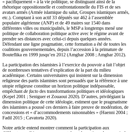
« pacifiquement » à la vie politique, se distinguant ainsi de la
rhétorique oppositionnelle et confrontationnelle du FIS et de ses
avatars armés (Armée islamique du salut, Groupes islamiques armés,
etc.). Comptant à son actif 33 députés sur 462 à l’assemblée
populaire algérienne (ANP) et de 49 maires sur 1540 dans
différentes villes ou municipalités, le MSP a longtemps mené une
politique de collaboration politique active avec le régime avant de
prendre ses distances avec celui-ci depuis quelques années.
Défendant une ligne pragmatiste, cette formation a été de toutes les
coalitions gouvernementales, depuis l’accession à la primature de
Bouteflika en 1999 jusqu’en 2012 (Amghar
2008 ; Amghar 2012).
La participation des islamistes à l’exercice du pouvoir a fait l’objet
de nombreuses tentatives d’explication de la part du milieu
académique. Certains universitaires qui insistent sur la dimension
religieuse des partis islamistes sont persuadés que la référence à une
utopie religieuse constitue un horizon politique indépassable,
empêchant
de facto
des transformations politiques et idéologiques
(Kepel 2001 ; Seniguer et Zouaoui 2020). D’autres, privilégiant la
dimension politique de cette idéologie, estiment que le pragmatisme
des islamistes a poussé ces derniers à faire preuve de modération, de
concessions et « d’accommodements raisonnables » (Haenni 2004 ;
Fadil 2015 ; Cavatorta 2020).
Notre article entend montrer comment la participation aux