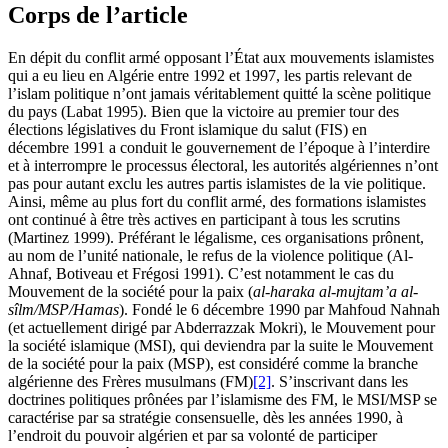
Corps de l’article
En dépit du conflit armé opposant l’État aux mouvements islamistes
qui a eu lieu en Algérie entre 1992 et 1997, les partis relevant de
l’islam politique n’ont jamais véritablement quitté la scène politique
du pays (Labat
1995). Bien que la victoire au premier tour des
élections législatives du Front islamique du salut (FIS) en
décembre
1991 a conduit le gouvernement de l’époque à l’interdire
et à interrompre le processus électoral, les autorités algériennes n’ont
pas pour autant exclu les autres partis islamistes de la vie politique.
Ainsi, même au plus fort du conflit armé, des formations islamistes
ont continué à être très actives en participant à tous les scrutins
(Martinez 1999). Préférant le légalisme, ces organisations prônent,
au nom de l’unité nationale, le refus de la violence politique (Al-
Ahnaf, Botiveau et Frégosi 1991). C’est notamment le cas du
Mouvement de la société pour la paix (
al-haraka al-mujtam’a al-
sîlm/MSP/Hamas
). Fondé le 6
décembre
1990 par Mahfoud Nahnah
(et actuellement dirigé par Abderrazzak Mokri), le Mouvement pour
la société islamique (MSI), qui deviendra par la suite le Mouvement
de la société pour la paix (MSP), est considéré comme la branche
algérienne des Frères musulmans (FM)
[2]
. S’inscrivant dans les
doctrines politiques prônées par l’islamisme des FM, le MSI/MSP se
caractérise par sa stratégie consensuelle, dès les années 1990, à
l’endroit du pouvoir algérien et par sa volonté de participer