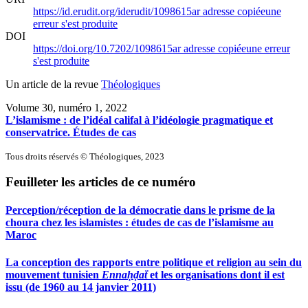
https://id.erudit.org/iderudit/1098615ar
adresse copiée
une
erreur s'est produite
DOI
https://doi.org/10.7202/1098615ar
adresse copiée
une erreur
s'est produite
Un article de la revue
Théologiques
Volume 30, numéro 1, 2022
L’islamisme : de l’idéal califal à l’idéologie pragmatique et
conservatrice. Études de cas
Tous droits réservés © Théologiques, 2023
Feuilleter les articles de ce numéro
Perception/réception de la démocratie dans le prisme de la
choura chez les islamistes : études de cas de l’islamisme au
Maroc
La conception des rapports entre politique et religion au sein du
mouvement tunisien
Ennaḥḍaẗ
et les organisations dont il est
issu (de 1960 au 14 janvier 2011)