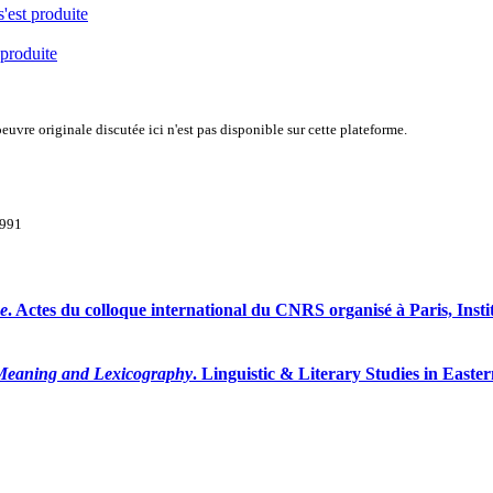
s'est produite
 produite
uvre originale discutée ici n'est pas disponible sur cette plateforme.
1991
ge
. Actes du colloque international du CNRS organisé à Paris, Institu
eaning and Lexicography
. Linguistic & Literary Studies in Eas