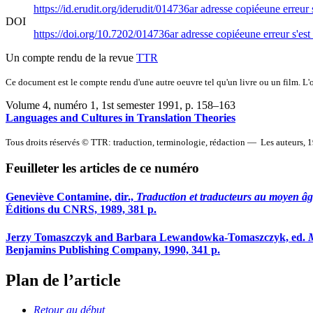
https://id.erudit.org/iderudit/014736ar
adresse copiée
une erreur 
DOI
https://doi.org/10.7202/014736ar
adresse copiée
une erreur s'est
Un compte rendu de la revue
TTR
Ce document est le compte rendu d'une autre oeuvre tel qu'un livre ou un film. L'oe
Volume 4, numéro 1, 1st semester 1991
, p. 158–163
Languages and Cultures in Translation Theories
Tous droits réservés © TTR: traduction, terminologie, rédaction — Les auteurs, 
Feuilleter les articles de ce numéro
Geneviève Contamine, dir.,
Traduction et traducteurs au moyen â
Éditions du CNRS, 1989, 381 p.
Jerzy Tomaszczyk and Barbara Lewandowka-Tomaszczyk, ed.
M
Benjamins Publishing Company, 1990, 341 p.
Plan de l’article
Retour au début