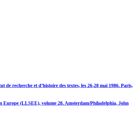
t de recherche et d’histoire des textes, les 26-28 mai 1986. Paris,
tern Europe (LLSEE), volume 28. Amsterdam/Philadelphia, John