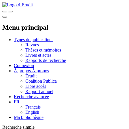
Menu principal
Types de publications
Revues
Thèses et mémoires
Livres et actes
Rapports de recherche
Connexion
À propos
À propos
Érudit
Coalition Publica
Libre accès
Rapport annuel
Recherche avancée
FR
Français
English
Ma bibliothèque
Recherche simple