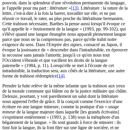
pouvoir, dans la splendeur d'une révolution permanente du langage,
je l'appelle pour ma part :
littérature
»
[13]
. Littérature : la rature de la
lettre, c'est-à-dire à la fois la barrer, travailler sur elle, et ne pas
réussir ce travail, le rater, au plus proche du littéralisme bermanien.
Cette trahison nécessaire, Barthes la pense aussi lorsqu'il évoque ce
qu'il appelle le « bruissement de la langue » (1993, pp. 99-102), qui
s'élève quand une langue étrangère nous apparaît pleinement langue
parce que nous ne la comprenons pas, parce qu'elle trahit notre
exigence du sens. Dans l'
Empire des signes
, consacré au Japon, il
évoque la jouissance de « descendre dans l'intraduisible, en éprouver
la secousse sans jamais l'amortir, jusqu'à ce qu'en nous tout
l'Occident s'ébranle et que vacillent les droits de la langue
paternelle » (1984, p. 11). Lorsqu'elle se met à l'écoute de cet
intraduisible, la traduction sera, aux côtés de la littérature, une autre
forme de trahison rédemptrice
[14]
.
Prendre la fuite relève de la même infamie que la trahison aux yeux
de la morale commune qui blâme ou de la justice militaire qui châtie.
Deleuze, pourtant, y voit pareillement un salut dont la littérature
nous apprend l'effet de grâce. Il la conçoit comme l'exercice d'une
écriture en une langue mineure, comme la pratique d'un «
usage
mineur
de la langue majeure dans laquelle [les grands écrivains]
s'expriment entièrement » (1993, p. 138) sous la métaphore d'un
bégaiement de la langue. « Ils sont grands à force de minorer : ils
font fuir la langue, ils la font filer sur une ligne de sorcière, et ne