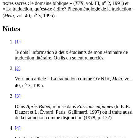
o
textes sacrés : le domaine biblique » (
TTR
, vol. III, n
2, 1991) et
« La traduction, qu’est-ce à dire? Phénoménologie de la traduction »
o
(
Meta
, vol. 40, n
3, 1995).
Notes
[1]
Je dois l'information à deux étudiants de mon séminaire de
traduction littéraire. Qu'ils en soient remerciés.
[2]
Voir mon article « La traduction comme OVNI »,
Meta
, vol.
o
40, n
3, 1995.
[3]
Dans
Après Babel
, reprise dans
Passions impunies
(tr. P.-E.
Dauzat et L. Évrard, Paris, Gallimard, 1997) où il traite aussi
de la traduction comme disjonction (1978, p. 172).
[4]