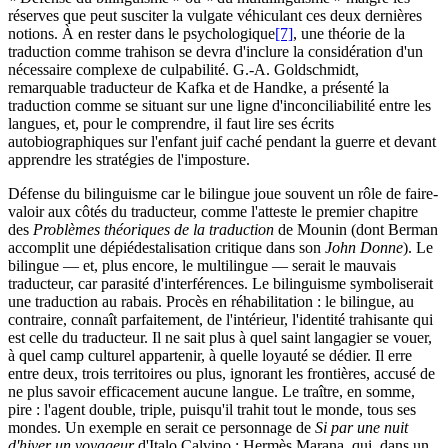
réserves que peut susciter la vulgate véhiculant ces deux dernières
notions. À en rester dans le psychologique
[7]
, une théorie de la
traduction comme trahison se devra d'inclure la considération d'un
nécessaire complexe de culpabilité. G.-A. Goldschmidt,
remarquable traducteur de Kafka et de Handke, a présenté la
traduction comme se situant sur une ligne d'inconciliabilité entre les
langues, et, pour le comprendre, il faut lire ses écrits
autobiographiques sur l'enfant juif caché pendant la guerre et devant
apprendre les stratégies de l'imposture.
Défense du bilinguisme car le bilingue joue souvent un rôle de faire-
valoir aux côtés du traducteur, comme l'atteste le premier chapitre
des
Problèmes théoriques de la traduction
de Mounin (dont Berman
accomplit une dépiédestalisation critique dans son
John Donne
). Le
bilingue — et, plus encore, le multilingue — serait le mauvais
traducteur, car parasité d'interférences. Le bilinguisme symboliserait
une traduction au rabais. Procès en réhabilitation : le bilingue, au
contraire, connaît parfaitement, de l'intérieur, l'identité trahisante qui
est celle du traducteur. Il ne sait plus à quel saint langagier se vouer,
à quel camp culturel appartenir, à quelle loyauté se dédier. Il erre
entre deux, trois territoires ou plus, ignorant les frontières, accusé de
ne plus savoir efficacement aucune langue. Le traître, en somme,
pire : l'agent double, triple, puisqu'il trahit tout le monde, tous ses
mondes. Un exemple en serait ce personnage de
Si par une nuit
d'hiver un voyageur
d'Italo Calvino : Hermès Marana, qui, dans un