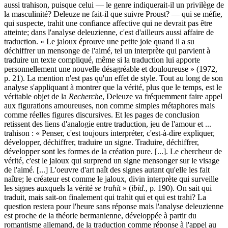
aussi trahison, puisque celui — le genre indiquerait-il un privilège de
la masculinité? Deleuze ne fait-il que suivre Proust? — qui se méfie,
qui suspecte, trahit une confiance affective qui ne devrait pas être
atteinte; dans l'analyse deleuzienne, c'est d'ailleurs aussi affaire de
traduction. « Le jaloux éprouve une petite joie quand il a su
déchiffrer un mensonge de l'aimé, tel un interprète qui parvient à
traduire un texte compliqué, même si la traduction lui apporte
personnellement une nouvelle désagréable et douloureuse » (1972,
p. 21). La mention n'est pas qu'un effet de style. Tout au long de son
analyse s'appliquant à montrer que la vérité, plus que le temps, est le
véritable objet de la
Recherche
, Deleuze va fréquemment faire appel
aux figurations amoureuses, non comme simples métaphores mais
comme réelles figures discursives. Et les pages de conclusion
retissent des liens d'analogie entre traduction, jeu de l'amour et ...
trahison : « Penser, c'est toujours interpréter, c'est-à-dire expliquer,
développer, déchiffrer, traduire un signe. Traduire, déchiffrer,
développer sont les formes de la création pure. [...]. Le chercheur de
vérité, c'est le jaloux qui surprend un signe mensonger sur le visage
de l'aimé. [...] L'oeuvre d'art naît des signes autant qu'elle les fait
naître; le créateur est comme le jaloux, divin interprète qui surveille
les signes auxquels la vérité
se trahit
» (
ibid.
, p. 190). On sait qui
traduit, mais sait-on finalement qui trahit qui et qui est trahi? La
question restera pour l'heure sans réponse mais l'analyse deleuzienne
est proche de la théorie bermanienne, développée à partir du
romantisme allemand, de la traduction comme réponse à l'appel au