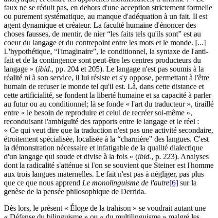
faux ne se réduit pas, en dehors d'une acception strictement formelle
ou purement systématique, au manque d'adéquation à un fait. Il est
agent dynamique et créateur. La faculté humaine d'énoncer des
choses fausses, de mentir, de nier “les faits tels qu'ils sont” est au
coeur du langage et du contrepoint entre les mots et le monde. [...]
L'hypothétique, “l'imaginaire”, le conditionnel, la syntaxe de l'anti-
fait et de la contingence sont peut-être les centres producteurs du
langage » (
ibid.
, pp. 204 et 205). Le langage n'est pas soumis à la
réalité ni à son service, il lui résiste et s'y oppose, permettant à l'être
humain de refuser le monde tel qu'il est. Là, dans cette distance et
cette artificialité, se fondent la liberté humaine et sa capacité à parler
au futur ou au conditionnel; là se fonde « l'art du traducteur », tiraillé
entre « le besoin de reproduire et celui de recréer soi-même »,
reconduisant l'ambiguïté des rapports entre le langage et le réel :
« Ce qui veut dire que la traduction n'est pas une activité secondaire,
étroitement spécialisée, localisée à la “charnière” des langues. C'est
la démonstration nécessaire et infatigable de la qualité dialectique
d'un langage qui soude et divise à la fois » (
ibid.
, p. 223). Analyses
dont la radicalité s'atténue si l'on se souvient que Steiner est l'homme
aux trois langues maternelles. Le fait n'est pas à négliger, pas plus
que ce que nous apprend
Le monolinguisme de l'autre
[6]
sur la
genèse de la pensée philosophique de Derrida.
Dès lors, le présent « Éloge de la trahison » se voudrait autant une
« Défense du bilinguisme » ou « du multilinguisme » malgré les