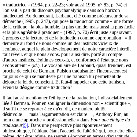
o
« traductrice » (1984, pp. 22-23; voir aussi 1995, n
83, p. 74) et
l'on sait la part du discours psychanalytique dans son horizon
intellectuel. Au demeurant, Larbaud, cité comme précurseur de sa
démarche (1995, p. 247), qui pose la traduction comme « une forme
de la critique : la plus humble, la plus timide, mais aussi la plus facile
et la plus agréable à pratiquer » (1997, p. 70) écrit juste auparavant,
à propos de la lecture et de la traduction comme appropriation : « Il
demeure au fond de nous comme un des instincts vicieux de
l'enfance, auquel le plein développement de notre caractère interdit
tout réveil, et que nous avons, pour ainsi dire, porté au compte
d'autres instincts, légitimes ceux-là, et conformes à l'état que nous
avons atteint » (
id.
). Le vocabulaire de Larbaud, quasi freudien, est
proche de celui de Berman. Pulsion traduisante : l'inconscient est
toujours ce qui se manifeste par une trahison lui permettant de
déjouer la loi du conscient. Et faut-il rappeler que cette trahison,
Freud la désigne comme traduction?
Il faut aussi mentionner l'éthique de la traduction, indissociablement
liée à Berman. Pour en souligner la dimension non « scientifique »,
il suffit de se reporter à ce qu'en dit, de manière plutôt
désinvolte — mais l'argumentation est claire —, Anthony Pim, au
nom d'une approche « professionnelle » dans
Pour une éthique du
traducteur
[5]
. Dans une perspective plus rigoureusement
philosophique, l'éthique étant l'accueil de l'altérité qui, pour être elle-
même, doit être infinie, ne saurait s'énoncer en termes d'exactitude.