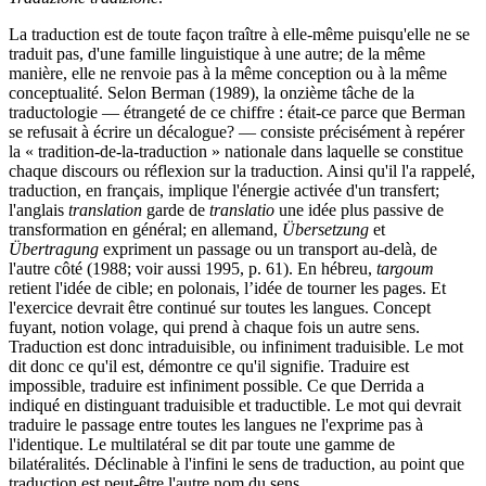
La traduction est de toute façon traître à elle-même puisqu'elle ne se
traduit pas, d'une famille linguistique à une autre; de la même
manière, elle ne renvoie pas à la même conception ou à la même
conceptualité. Selon Berman (1989), la onzième tâche de la
traductologie — étrangeté de ce chiffre : était-ce parce que Berman
se refusait à écrire un décalogue? — consiste précisément à repérer
la « tradition-de-la-traduction » nationale dans laquelle se constitue
chaque discours ou réflexion sur la traduction. Ainsi qu'il l'a rappelé,
traduction, en français, implique l'énergie activée d'un transfert;
l'anglais
translation
garde de
translatio
une idée plus passive de
transformation en général; en allemand,
Übersetzung
et
Übertragung
expriment un passage ou un transport au-delà, de
l'autre côté (1988; voir aussi 1995, p. 61). En hébreu,
targoum
retient l'idée de cible; en polonais, l’idée de tourner les pages. Et
l'exercice devrait être continué sur toutes les langues. Concept
fuyant, notion volage, qui prend à chaque fois un autre sens.
Traduction est donc intraduisible, ou infiniment traduisible. Le mot
dit donc ce qu'il est, démontre ce qu'il signifie. Traduire est
impossible, traduire est infiniment possible. Ce que Derrida a
indiqué en distinguant traduisible et traductible. Le mot qui devrait
traduire le passage entre toutes les langues ne l'exprime pas à
l'identique. Le multilatéral se dit par toute une gamme de
bilatéralités. Déclinable à l'infini le sens de traduction, au point que
traduction est peut-être l'autre nom du sens.