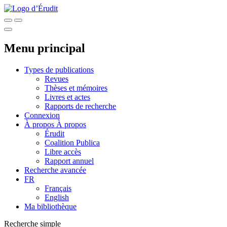
Menu principal
Types de publications
Revues
Thèses et mémoires
Livres et actes
Rapports de recherche
Connexion
À propos
À propos
Érudit
Coalition Publica
Libre accès
Rapport annuel
Recherche avancée
FR
Français
English
Ma bibliothèque
Recherche simple