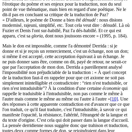
l'érotique du poème et ses enjeux pour la traduction, non du seul
point de vue thématique, mais bien en regard d'une poétique. Ne le
dit-il pas en concluant sa critique de la traduction de Paz?
« D'ailleurs, le poème de Donne a bien été
dénudé
: nous disions
modernisé, rajeuni, simplifié, etc. Tout cela veut dire : dénudé. Là où
Fuzier et Denis l'ont sur-habillé, Paz l'a dés-habillé. Et ce qui est
apparu, c'est sa
gloria
, dont nous jouissons encore » (1995, p. 184).
Mais le don est impossible, comme l'a démontré Derrida : si je
donne et si je reçois un remerciement, c'est un échange, non un don;
si même il est accepté, cette acceptation équivaut à un échange. Je
ne puis donner sans être, comme on dit, payé de retour, ne serait-ce
que par l'acceptation de mon don. Derrida a pareillement analysé
l'impossibilité non préjudiciable de la traduction : « À quel concept
de la traduction faut-il en rappeler pour que cet axiome ne soit pas
simplement inintelligible et contradictoire : “rien n'est traduisible, or
rien n'est intraduisible”? À la condition d'une certaine
économie
qui
rappelle le traduisible à l'intraduisible, non pas comme le même à
l'autre mais comme le même au même ou l'autre à l'autre »
[10]
. Une
des réponses à cette apparente contradiction est d'avancer que ce que
l'on traduit, ce qu'il faut traduire, c'est l'intraduisible, à savoir ce qui
manifeste l'opacité, la résistance, l'altérité, l'étrangeté de la langue et
du texte d'origine. C'est cela qui doit passer dans la langue d'accueil.
La pensée derridienne nous suggère donc que trahison et traduction,
toutes deux comme formes de don, se rejoindraient dans leur