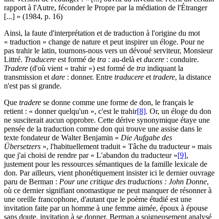
rapport à l'Autre, féconder le Propre par la médiation de l'Étranger
[...] » (1984, p. 16)
Ainsi, la faute d'interprétation et de traduction à l'origine du mot
« traduction » change de nature et peut inspirer un éloge. Pour ne
pas trahir le latin, tournons-nous vers un dévoué serviteur, Monsieur
Littré.
Traducere
est formé de
tra
: au-delà et
ducere
: conduire.
Tradere
(d'où vient « trahir ») est formé de
tra
indiquant la
transmission et
dare
: donner. Entre
traducere
et
tradere
, la distance
n'est pas si grande.
Que
tradere
se donne comme une forme de don, le français le
retient : « donner quelqu'un », c'est le trahir
[8]
. Or, un éloge du don
ne susciterait aucun opprobre. Cette dérive synonymique étaye une
pensée de la traduction comme don qui trouve une assise dans le
texte fondateur de Walter Benjamin «
Die Aufgabe des
Übersetzers
», l'habituellement traduit « Tâche du traducteur » mais
que j'ai choisi de rendre par « L'abandon du traducteur »
[9]
,
justement pour les ressources sémantiques de la famille lexicale de
don. Par ailleurs, vient phonétiquement insister ici le dernier ouvrage
paru de Berman :
Pour une critique des traductions : John Donne
,
où ce dernier signifiant onomastique ne peut manquer de résonner à
une oreille francophone, d'autant que le poème étudié est une
invitation faite par un homme à une femme aimée, époux à épouse
sans doute, invitation à se donner. Berman a soigneusement analysé