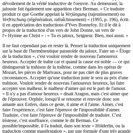
dévoilement de la vérité traductive de l'oeuvre. Au demeurant, la
jalousie fait également une apparition chez Berman. « Ce traduire
produit ce que Goethe appelait la
Verjüngung
(rajeunissement) ou
Verfrischung
(régénération, rafraîchissement) » (1995, p. 196), écrit-
il en appréciation des traductions d'Yves Bonnefoy. Et il le dit à
propos de la traduction d'un vers de John Donne, un vers de
l'« Hymne au Christ » : « Tu es jaloux, Seigneur. Bien, moi aussi. »
Il ne faut cependant pas en rester là. Penser la traduction uniquement
sur la base de l'herméneutique paranoïde du jaloux. Faire un « Éloge
de la traduction », c'est vouloir rendre de nouveau l'amoureux
heureux. Accepter de trahir car et quand la cause est noble — ce qui
distinguerait la trahison de la traîtrise, comme dans les opéras de
Mozart, les pièces de Marivaux, pour ne pas citer de plus graves
circonstances. Accepter qu'une traduction juste le sera au prix d'une
trahison. Vouloir rendre de nouveau l'amoureux heureux, lui faire
accepter son malheur, le malheur d'aimer qui est le pari de l'amour.
« Il n'y a pas d'amour heureux » disait Aragon, mais c'est aimer que
de l'éprouver. Orphée, lorsqu'il se retourne et renvoie donc son
amante aux Enfers, dans ce geste, il aime et il l'aime. Aimer, c'est
faire l'expérience, c'est faire l'épreuve de l'impossibilité d'aimer.
Traduire, c'est faire l'épreuve de l'impossibilité de traduire. C'est
tristesse, c'est souffrance, comme le dit Berman. Ce
possible/impossible, il l'a traduit, dans son texte « Hölderlin, ou la
traduction comme manifestation », par une formule d'une très grande