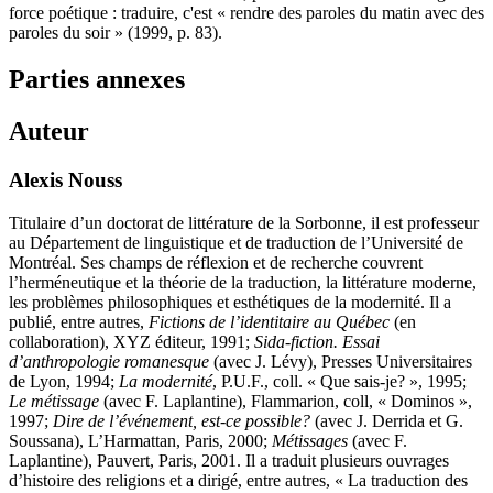
force poétique : traduire, c'est « rendre des paroles du matin avec des
paroles du soir » (1999, p. 83).
Parties annexes
Auteur
Alexis Nouss
Titulaire d’un doctorat de littérature de la Sorbonne, il est professeur
au Département de linguistique et de traduction de l’Université de
Montréal. Ses champs de réflexion et de recherche couvrent
l’herméneutique et la théorie de la traduction, la littérature moderne,
les problèmes philosophiques et esthétiques de la modernité. Il a
publié, entre autres,
Fictions de l’identitaire au Québec
(en
collaboration), XYZ éditeur, 1991;
Sida-fiction. Essai
d’anthropologie romanesque
(avec J. Lévy), Presses Universitaires
de Lyon, 1994;
La modernité
, P.U.F., coll. « Que sais-je? », 1995;
Le métissage
(avec F. Laplantine), Flammarion, coll, « Dominos »,
1997;
Dire de l’événement, est-ce possible?
(avec J. Derrida et G.
Soussana), L’Harmattan, Paris, 2000;
Métissages
(avec F.
Laplantine), Pauvert, Paris, 2001. Il a traduit plusieurs ouvrages
d’histoire des religions et a dirigé, entre autres, « La traduction des