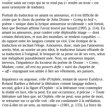
vouloir saisir un corps qui ne se rend pas (« rendre un texte » est
aussi synonyme de traduire).
Portrait du traducteur en amant ou amoureux, et il est difficile de
croire que le choix du poème de John Donne «
Going to bed
»,
poème « unique dans la lyrique amoureuse occidentale » soit fortuit,
bien que Berman affirme l'avoir trouvé par hasard (1995, p. 114). En
amant ou amoureux, pour contrer cette déplorable image — dont
certains théoriciens, et non des moindres, se rendent coupables —
du rapport entre les langues comme un viol. Une érotique de la
traduction en incitant l'éloge. Amoureux, donc, mais pas l'amoureux
serein, béat, au sourire un peu idiot, le traducteur faisant offrande de
sa traduction à l'original, le bouquet de sa prose ou de ses vers, selon
une métaphore passablement usée. Non, un amoureux inquiet,
nerveux, l'impatience du locuteur du poème de Donne : «
Come,
Madam, come, all rest my powers defie
» suivi du chapelet de
«
off
» enjoignant son aimée à ôter ses vêtements, ses parures.
Impatience ou angoisse, celle d'Orphée, tentant de sauver Euridyce.
Roland Barthes a théorisé la littérature comme langage indirect,
second, grâce à la figure d'Orphée : si la littérature veut contempler
la réalité en face, elle la perd. En une occurrence, il précise : « Toute
littérature sait bien que, tel Orphée, elle ne peut, sous peine de mort,
se retourner sur ce qu'elle voit : elle est condamnée à la médiation,
c'est-à-dire en un sens, au mensonge » (1981, p. 133). La force du