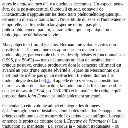
après le
linguistic turn
d'il y a quelques décennies. Un aspect, peut-
être, de la post-modernité. Quoiqu'il en soit, ce savoir de
l'inexactitude s'apppuie sur les deux traits phénoménologiques qui
cernent au mieux la traduction : l'incertitude du sens et l'ambivalence
temporelle, car le medium langagier ne définit pas plus,
philosophiquement parlant, la traduction que l'organique ou le
biologique ne définissent la vie.
Mais, objectera-t-on, il y a chez Berman une volonté certes non
positiviste — il condamne ces approches en matière de
traductologie, par exemple chez les descriptivistes et fonctionnalistes
(1995, pp. 50-63) — mais néanmoins un élan de positivation :
critique positive, critique productive dont le caractère affirmatif est
avancé au prix d'une injuste sévérité à l'égard de Meschonnic qui
n'est tout de même pas qu'un destructeur. Il entend donner à la
traductologie des tâches
[4]
, il appelle de ses voeux la constitution
d'un « savoir » de la traduction, la traduction à la fois comme objet
et sujet de savoir (1984, pp. 289-290) et le modèle de critique qu'il
propose dans
John Donne
est indéniablement structuré.
Cependant, cette volonté admet et intègre des données
épistémologiquement instables, dont la détermination échappe aux
critères traditionnels de mesure de l'exactitude scientifique. Lorsqu'il
annonce le projet de critique dans
L'Épreuve de l'étranger
(« La
traduction au manifeste »), il évoque la « pulsion traduisante » ou