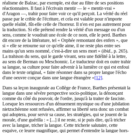
réalisme de Balzac, par exemple, est due au filtre de ses positions
réactionnaires. Il faut à l'écrivain mentir — le « mentir-vrai »
d'Aragon —, trahir pour faire voir ce qu'il perçoit. La vérité du réel
passe par le crible de l'écriture, et cela est valable pour n'importe
quelle réalité, fût-elle celle de l'horreur. Il n'en est pas autrement pour
la traduction. Si elle prétend rendre la vérité d'un message ou d'un
sens, comme le voudrait une école de ce nom, elle le perd. Barthes
dit encore de la littérature, tel « Orphée remontant des enfers », que
si « elle se retourne sur ce qu'elle aime, il ne reste plus entre ses
mains qu'un sens nommé, c'est-à-dire un sens mort » (
ibid.
, p. 265).
La trahison du sens, qui le garde vivant, sera une fidélité à la lettre,
au sens de Berman ou Meschonnic. Le traducteur doit en outre trahir
sa langue, sa culture pour faire advenir à la lumière ce qui est enfoui
dans le texte original, « faire résonner dans sa propre langue l'écho
d'une oeuvre conçue dans une langue étrangère »
[12]
.
Dans sa leçon inaugurale au Collège de France, Barthes présentait la
langue dans une sévère perspective socio-politique, la dénonçant
comme du côté du pouvoir, de l'ordre, jusqu'à la traiter de fasciste.
Lorsque les ressources d'un dénuement mystique ou d'une jubilation
nietzschéenne sont refusées, affirmer sa liberté sera donc un combat
qui adoptera, pour servir sa cause, les stratégies, qui se jouent de la
morale, d'une guérilla : « [...] il ne reste, si je puis dire, qu'à tricher
avec la langue, tricher la langue. Cette tricherie salutaire, cette
esquive, ce leurre magnifique, qui permet d'entendre la langue hors-