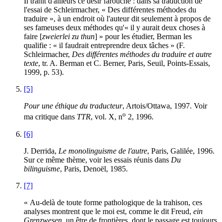
Il trahit d'ailleurs ce désir farouche : dans sa traduction de
l'essai de Schleirmacher, « Des différentes méthodes du
traduire », à un endroit où l'auteur dit seulement à propos de
ses fameuses deux méthodes qu'« il y aurait deux choses à
faire [
zweierlei zu thun
] » pour les étudier, Berman les
qualifie : « il faudrait entreprendre deux tâches » (F.
Schleirmacher,
Des différentes méthodes du traduire et autre
texte
, tr. A. Berman et C. Berner, Paris, Seuil, Points-Essais,
1999, p. 53).
[5]
Pour une éthique du traducteur
, Artois/Ottawa, 1997. Voir
o
ma critique dans
TTR
, vol. X, n
2, 1996.
[6]
J. Derrida,
Le monolinguisme de l'autre
, Paris, Galilée, 1996.
Sur ce même thème, voir les essais réunis dans
Du
bilinguisme
, Paris, Denoël, 1985.
[7]
« Au-delà de toute forme pathologique de la trahison, ces
analyses montrent que le moi est, comme le dit Freud,
ein
Grenzwesen
, un être de frontières, dont le passage est toujours