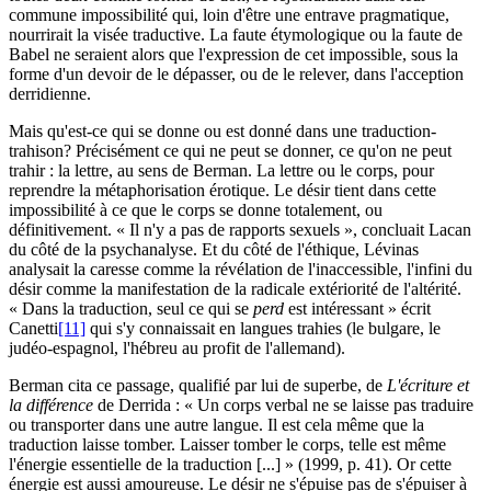
commune impossibilité qui, loin d'être une entrave pragmatique,
nourrirait la visée traductive. La faute étymologique ou la faute de
Babel ne seraient alors que l'expression de cet impossible, sous la
forme d'un devoir de le dépasser, ou de le relever, dans l'acception
derridienne.
Mais qu'est-ce qui se donne ou est donné dans une traduction-
trahison? Précisément ce qui ne peut se donner, ce qu'on ne peut
trahir : la lettre, au sens de Berman. La lettre ou le corps, pour
reprendre la métaphorisation érotique. Le désir tient dans cette
impossibilité à ce que le corps se donne totalement, ou
définitivement. « Il n'y a pas de rapports sexuels », concluait Lacan
du côté de la psychanalyse. Et du côté de l'éthique, Lévinas
analysait la caresse comme la révélation de l'inaccessible, l'infini du
désir comme la manifestation de la radicale extériorité de l'altérité.
« Dans la traduction, seul ce qui se
perd
est intéressant » écrit
Canetti
[11]
qui s'y connaissait en langues trahies (le bulgare, le
judéo-espagnol, l'hébreu au profit de l'allemand).
Berman cita ce passage, qualifié par lui de superbe, de
L'écriture et
la différence
de Derrida : « Un corps verbal ne se laisse pas traduire
ou transporter dans une autre langue. Il est cela même que la
traduction laisse tomber. Laisser tomber le corps, telle est même
l'énergie essentielle de la traduction [...] » (1999, p. 41). Or cette
énergie est aussi amoureuse. Le désir ne s'épuise pas de s'épuiser à