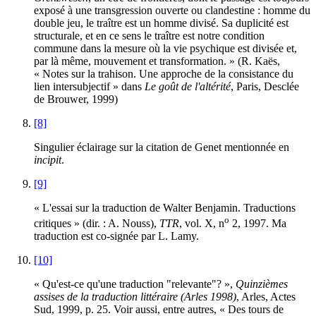
exposé à une transgression ouverte ou clandestine : homme du
double jeu, le traître est un homme divisé. Sa duplicité est
structurale, et en ce sens le traître est notre condition
commune dans la mesure où la vie psychique est divisée et,
par là même, mouvement et transformation. » (R. Kaës,
« Notes sur la trahison. Une approche de la consistance du
lien intersubjectif » dans
Le goût de l'altérité
, Paris, Desclée
de Brouwer, 1999)
[8]
Singulier éclairage sur la citation de Genet mentionnée en
incipit
.
[9]
« L'essai sur la traduction de Walter Benjamin. Traductions
o
critiques » (dir. : A. Nouss),
TTR
, vol. X, n
2, 1997. Ma
traduction est co-signée par L. Lamy.
[10]
« Qu'est-ce qu'une traduction "relevante"? »,
Quinzièmes
assises de la traduction littéraire (Arles 1998)
, Arles, Actes
Sud, 1999, p. 25. Voir aussi, entre autres, « Des tours de