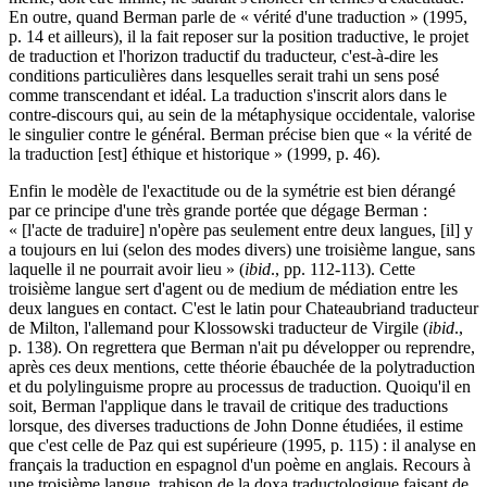
En outre, quand Berman parle de « vérité d'une traduction » (1995,
p. 14 et ailleurs), il la fait reposer sur la position traductive, le projet
de traduction et l'horizon traductif du traducteur, c'est-à-dire les
conditions particulières dans lesquelles serait trahi un sens posé
comme transcendant et idéal. La traduction s'inscrit alors dans le
contre-discours qui, au sein de la métaphysique occidentale, valorise
le singulier contre le général. Berman précise bien que « la vérité de
la traduction [est] éthique et historique » (1999, p. 46).
Enfin le modèle de l'exactitude ou de la symétrie est bien dérangé
par ce principe d'une très grande portée que dégage Berman :
« [l'acte de traduire] n'opère pas seulement entre deux langues, [il] y
a toujours en lui (selon des modes divers) une troisième langue, sans
laquelle il ne pourrait avoir lieu » (
ibid
., pp. 112-113). Cette
troisième langue sert d'agent ou de medium de médiation entre les
deux langues en contact. C'est le latin pour Chateaubriand traducteur
de Milton, l'allemand pour Klossowski traducteur de Virgile (
ibid
.,
p. 138). On regrettera que Berman n'ait pu développer ou reprendre,
après ces deux mentions, cette théorie ébauchée de la polytraduction
et du polylinguisme propre au processus de traduction. Quoiqu'il en
soit, Berman l'applique dans le travail de critique des traductions
lorsque, des diverses traductions de John Donne étudiées, il estime
que c'est celle de Paz qui est supérieure (1995, p. 115) : il analyse en
français la traduction en espagnol d'un poème en anglais. Recours à
une troisième langue, trahison de la doxa traductologique faisant de