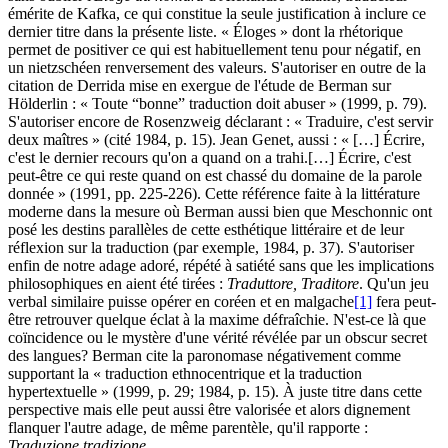
émérite de Kafka, ce qui constitue la seule justification à inclure ce
dernier titre dans la présente liste. « Éloges » dont la rhétorique
permet de positiver ce qui est habituellement tenu pour négatif, en
un nietzschéen renversement des valeurs. S'autoriser en outre de la
citation de Derrida mise en exergue de l'étude de Berman sur
Hölderlin : « Toute “bonne” traduction doit abuser » (1999, p. 79).
S'autoriser encore de Rosenzweig déclarant : « Traduire, c'est servir
deux maîtres » (cité 1984, p. 15). Jean Genet, aussi : « […] Écrire,
c'est le dernier recours qu'on a quand on a trahi.[…] Écrire, c'est
peut-être ce qui reste quand on est chassé du domaine de la parole
donnée » (1991, pp. 225-226). Cette référence faite à la littérature
moderne dans la mesure où Berman aussi bien que Meschonnic ont
posé les destins parallèles de cette esthétique littéraire et de leur
réflexion sur la traduction (par exemple, 1984, p. 37). S'autoriser
enfin de notre adage adoré, répété à satiété sans que les implications
philosophiques en aient été tirées :
Traduttore, Traditore
. Qu'un jeu
verbal similaire puisse opérer en coréen et en malgache
[1]
fera peut-
être retrouver quelque éclat à la maxime défraîchie. N'est-ce là que
coïncidence ou le mystère d'une vérité révélée par un obscur secret
des langues? Berman cite la paronomase négativement comme
supportant la « traduction ethnocentrique et la traduction
hypertextuelle » (1999, p. 29; 1984, p. 15). À juste titre dans cette
perspective mais elle peut aussi être valorisée et alors dignement
flanquer l'autre adage, de même parentèle, qu'il rapporte :
Traduzione tradizione
.