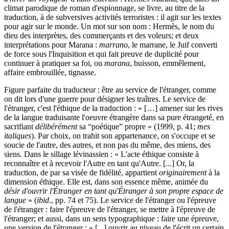
climat parodique de roman d'espionnage, se livre, au titre de la
traduction, à de subversives activités terroristes : il agit sur les textes
pour agir sur le monde. Un mot sur son nom : Hermès, le nom du
dieu des interprètes, des commerçants et des voleurs; et deux
interprétations pour Marana :
marrano
, le marrane, le Juif converti
de force sous l'Inquisition et qui fait preuve de duplicité pour
continuer à pratiquer sa foi, ou
marana
, buisson, emmêlement,
affaire embrouillée, tignasse.
Figure parfaite du traducteur : être au service de l'étranger, comme
on dit lors d'une guerre pour désigner les traîtres. Le service de
l'étranger, c'est l'éthique de la traduction : « […] amener sur les rives
de la langue traduisante l'oeuvre étrangère dans sa pure étrangeté, en
sacrifiant
délibérément
sa “poétique” propre » (1999, p. 41;
mes
italiques
). Par choix, on trahit son appartenance, on s'occupe et se
soucie de l'autre, des autres, et non pas du même, des miens, des
siens. Dans le sillage lévinassien : « L'acte éthique consiste à
reconnaître et à recevoir l'Autre en tant qu'Autre. [...] Or, la
traduction, de par sa visée de fidélité, appartient
originairement
à la
dimension éthique. Elle est, dans son essence même, animée du
désir d'ouvrir l'Étranger en tant qu'Étranger à son propre espace de
langue
» (
ibid
., pp. 74 et 75). Le service de l'étranger ou l'épreuve
de l'étranger : faire l'épreuve de l'étranger, se mettre à l'épreuve de
l'étranger; et aussi, dans un sens typographique : faire une épreuve,
une version de l'étranger : « [...] ouvrir au niveau de l'écrit un certain