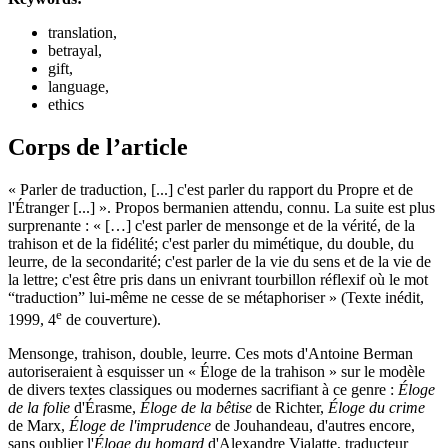
translation,
betrayal,
gift,
language,
ethics
Corps de l’article
« Parler de traduction, [...] c'est parler du rapport du Propre et de
l'Étranger [...] ». Propos bermanien attendu, connu. La suite est plus
surprenante : « […] c'est parler de mensonge et de la vérité, de la
trahison et de la fidélité; c'est parler du mimétique, du double, du
leurre, de la secondarité; c'est parler de la vie du sens et de la vie de
la lettre; c'est être pris dans un enivrant tourbillon réflexif où le mot
“traduction” lui-même ne cesse de se métaphoriser » (Texte inédit,
e
1999, 4
de couverture).
Mensonge, trahison, double, leurre. Ces mots d'Antoine Berman
autoriseraient à esquisser un « Éloge de la trahison » sur le modèle
de divers textes classiques ou modernes sacrifiant à ce genre :
Éloge
de la folie
d'Érasme,
Éloge de la bêtise
de Richter,
Éloge du crime
de Marx,
Éloge de l'imprudence
de Jouhandeau, d'autres encore,
sans oublier l'
Éloge du homard
d'Alexandre Vialatte, traducteur