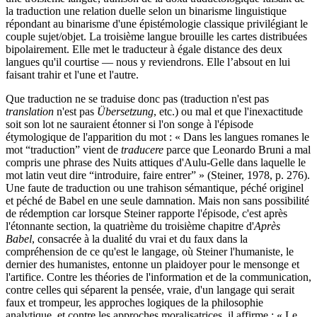
la traduction une relation duelle selon un binarisme linguistique
répondant au binarisme d'une épistémologie classique privilégiant le
couple sujet/objet. La troisième langue brouille les cartes distribuées
bipolairement. Elle met le traducteur à égale distance des deux
langues qu'il courtise — nous y reviendrons. Elle l’absout en lui
faisant trahir et l'une et l'autre.
Que traduction ne se traduise donc pas (traduction n'est pas
translation
n'est pas
Übersetzung
, etc.) ou mal et que l'inexactitude
soit son lot ne sauraient étonner si l'on songe à l'épisode
étymologique de l'apparition du mot : « Dans les langues romanes le
mot “traduction” vient de
traducere
parce que Leonardo Bruni a mal
compris une phrase des Nuits attiques d'Aulu-Gelle dans laquelle le
mot latin veut dire “introduire, faire entrer” » (Steiner, 1978, p. 276).
Une faute de traduction ou une trahison sémantique, péché originel
et péché de Babel en une seule damnation. Mais non sans possibilité
de rédemption car lorsque Steiner rapporte l'épisode, c'est après
l'étonnante section, la quatrième du troisième chapitre d'
Après
Babel
, consacrée à la dualité du vrai et du faux dans la
compréhension de ce qu'est le langage, où Steiner l'humaniste, le
dernier des humanistes, entonne un plaidoyer pour le mensonge et
l'artifice. Contre les théories de l'information et de la communication,
contre celles qui séparent la pensée, vraie, d'un langage qui serait
faux et trompeur, les approches logiques de la philosophie
analytique, et contre les approches moralisatrices, il affirme : « Le