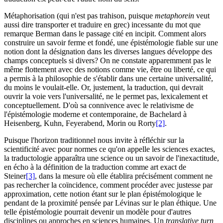
Métaphorisation (qui n'est pas trahison, puisque
metaphorein
veut
aussi dire transporter et traduire en grec) incessante du mot que
remarque Berman dans le passage cité en incipit. Comment alors
construire un savoir ferme et fondé, une épistémologie fiable sur une
notion dont la désignation dans les diverses langues développe des
champs conceptuels si divers? On ne constate apparemment pas le
même flottement avec des notions comme vie, être ou liberté, ce qui
a permis à la philosophie de s'établir dans une certaine universalité,
du moins le voulait-elle. Or, justement, la traduction, qui devrait
ouvrir la voie vers l'universalité, ne le permet pas, lexicalement et
conceptuellement. D'où sa connivence avec le relativisme de
l'épistémologie moderne et contemporaine, de Bachelard à
Heisenberg, Kuhn, Feyerabend, Morin ou Rorty
[2]
.
Puisque l'horizon traditionnel nous invite à réfléchir sur la
scientificité avec pour normes ce qu'on appelle les sciences exactes,
la traductologie apparaîtra une science ou un savoir de l'inexactitude,
en écho à la définition de la traduction comme art exact de
Steiner
[3]
, dans la mesure où elle établira précisément comment ne
pas rechercher la coïncidence, comment procéder avec justesse par
approximation, cette notion étant sur le plan épistémologique le
pendant de la proximité pensée par Lévinas sur le plan éthique. Une
telle épistémologie pourrait devenir un modèle pour d'autres
disciplines ou approches en sciences humaines. Un
translative turn