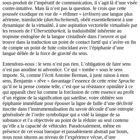
sous-produit de l’impératif de communication, il s’agit là d’une visée
contre-intuitive. Mais là n’est pas la question. Je crois que cette
poussée exodique en vue de « rédimer » (
erlösen
) une langue plus
aérienne, translucide (
durchscheinend
), obéit essentiellement à une
dynamique de la virtualité, à une aspiration vectorielle virtualisée par
les ressorts de l’
Übersetzbarkeit
, la traduisibilité inhérente au
tropisme endogène de la langue cristallisée dans l’oeuvre et qui
trouve dans la traduction un point de contact furtif qui s’avère en fin
de compte un point de fuite coïncidant avec l’épiphanie d’une
langue déliée de la force de gravité du sens.
Entendons-nous : le sens n’est pas rien. L’obligation de faire sens
n’est pas anodine ni adventice. Ce qui « tombe » sous le sens
importe. Si, comme l’écrit Antoine Berman, à juste raison à mon
sens, Benjamin « rêve » davantage l’essence de cette
reine Sprache
qu’il ne la pense comme telle, c’est que sa résistance opiniâtre à ce
qui apparaît chez lui comme la forclusion de cette essence au profit
d’un régime de la signification qui satellise, voire oblitère son
épiphanie immédiate pour épouser la ligne de faille d’une déclivité
inscrite dans l’instrumentalisation du savoir découle d’une entropie
généralisée de l’ordre symbolique qui a vidé la langue de sa
substance et l’a objectivée au point de la réduire au seul contenu
qu’elle a la capacité de véhiculer. Paradoxalement, même en
présence de cet essai baroque et passablement abstrait par bouts,
nous nous situons au niveau de l’expérience vécue, d’une