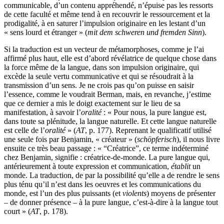
communicable, d’un contenu appréhendé, n’épuise pas les ressorts
de cette faculté et même tend à en recouvrir le ressourcement et la
prodigalité, à en saturer l’impulsion originaire en les lestant d’un
« sens lourd et étranger » (
mit dem schweren und fremden Sinn
).
Si la traduction est un vecteur de métamorphoses, comme je l’ai
affirmé plus haut, elle est d’abord révélatrice de quelque chose dans
la force même de la langue, dans son impulsion originaire, qui
excède la seule vertu communicative et qui se résoudrait à la
transmission d’un sens. Je ne crois pas qu’on puisse en saisir
l’essence, comme le voudrait Berman, mais, en revanche, j’estime
que ce dernier a mis le doigt exactement sur le lieu de sa
manifestation, à savoir l’
oralité
: « Pour nous, la pure langue est,
dans toute sa plénitude, la langue naturelle. Et cette langue naturelle
est celle de l’
oralité
» (
AT
, p. 177). Reprenant le qualificatif utilisé
une seule fois par Benjamin, « créateur » (
schöpferisch
), il nous livre
ensuite ce très beau passage : « “Créatrice”, ce terme indéterminé
chez Benjamin, signifie : créatrice-de-monde. La pure langue qui,
antérieurement à toute expression et communication,
établit
un
monde. La traduction, de par la possibilité qu’elle a de rendre le sens
plus ténu qu’il n’est dans les oeuvres et les communications du
monde, est l’un des plus puissants (et
violents
) moyens de présenter
– de donner présence – à la pure langue, c’est-à-dire à la langue tout
court » (
AT
, p. 178).