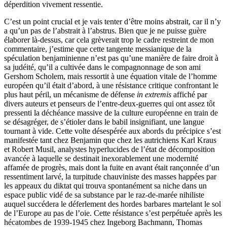
déperdition vivement ressentie.
C’est un point crucial et je vais tenter d’être moins abstrait, car il n’y
a qu’un pas de l’abstrait à l’abstrus. Bien que je ne puisse guère
élaborer là-dessus, car cela grèverait trop le cadre restreint de mon
commentaire, j’estime que cette tangente messianique de la
spéculation benjaminienne n’est pas qu’une manière de faire droit à
sa judéité, qu’il a cultivée dans le compagnonnage de son ami
Gershom Scholem, mais ressortit à une équation vitale de l’homme
européen qu’il était d’abord, à une résistance critique confrontant le
plus haut péril, un mécanisme de défense
in extremis
affiché par
divers auteurs et penseurs de l’entre-deux-guerres qui ont assez tôt
pressenti la déchéance massive de la culture européenne en train de
se désagréger, de s’étioler dans le babil insignifiant, une langue
tournant à vide. Cette volte désespérée aux abords du précipice s’est
manifestée tant chez Benjamin que chez les autrichiens Karl Kraus
et Robert Musil, analystes hyperlucides de l’état de décomposition
avancée à laquelle se destinait inexorablement une modernité
affamée de progrès, mais dont la fuite en avant était rançonnée d’un
ressentiment larvé, la turpitude chauviniste des masses happées par
les appeaux du diktat qui trouva spontanément sa niche dans un
espace public vidé de sa substance par le raz-de-marée nihiliste
auquel succédera le déferlement des hordes barbares martelant le sol
de l’Europe au pas de l’oie. Cette résistance s’est perpétuée après les
hécatombes de 1939-1945 chez Ingeborg Bachmann, Thomas