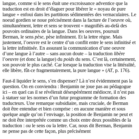
langue, comme si le sens était une excroissance adventice que la
traduction est en droit d’élaguer pour libérer le « noyau de pure
langue » enfoui dans les partitions sédimentées des vernaculaires. Le
noeud gordien se noue précisément dans la facture de l’oeuvre où,
simultanément, lettre et sens se trouvent « magnifiés au-delà des
pouvoirs ordinaires de la langue. Dans les oeuvres, poursuit
Berman, le sens
pèse
, pèse infiniment. Et la lettre règne. Mais
justement, l’oeuvre est le centre d’un conflit entre le sens infinitisé et
la lettre infinitisée. En assurant la communication d’une oeuvre
d’une langue à l’autre – sans aucun doute – la traduction
libère
l’oeuvre (et donc la langue) du
poids
du sens. C’est là, certainement,
son pouvoir le plus caché. Car lorsque la traduction vise la littéralité,
elle libère, fût-ce fragmentairement, la pure langue » (
AT
, p. 176).
Faut-il liquider le sens, s’en dispenser? Là n’est évidemment pas la
question. On en conviendra : Benjamin ne joue pas au pédagogue
ici – en quel cas il se révélerait désespérément médiocre, il n’est pas
à statuer sur les normes d’un futur programme de formation des
traducteurs. Une remarque subsidiaire, mais cruciale, de Berman
doit être entendue et bien comprise : en aucune manière et sous
quelque angle qu’on l’envisage, la position de Benjamin ne peut et
ne doit être interprétée comme un choix entre deux possibles de la
traduction :
ou
le sens
ou
la lettre. Car, nous dit Berman, Benjamin
ne pense pas de cette façon, plus précisément