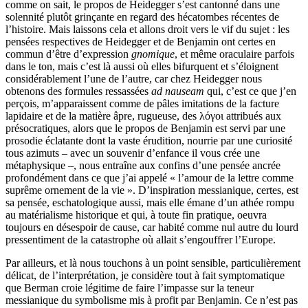
comme on sait, le propos de Heidegger s’est cantonné dans une
solennité plutôt grinçante en regard des hécatombes récentes de
l’histoire. Mais laissons cela et allons droit vers le vif du sujet : les
pensées respectives de Heidegger et de Benjamin ont certes en
commun d’être d’expression
gnomique
, et même oraculaire parfois
dans le ton, mais c’est là aussi où elles bifurquent et s’éloignent
considérablement l’une de l’autre, car chez Heidegger nous
obtenons des formules ressassées
ad nauseam
qui, c’est ce que j’en
perçois, m’apparaissent comme de pâles imitations de la facture
lapidaire et de la matière âpre, rugueuse, des λόγοι attribués aux
présocratiques, alors que le propos de Benjamin est servi par une
prosodie éclatante dont la vaste érudition, nourrie par une curiosité
tous azimuts – avec un souvenir d’enfance il vous crée une
métaphysique –, nous entraîne aux confins d’une pensée ancrée
profondément dans ce que j’ai appelé « l’amour de la lettre comme
suprême ornement de la vie ». D’inspiration messianique, certes, est
sa pensée, eschatologique aussi, mais elle émane d’un athée rompu
au matérialisme historique et qui, à toute fin pratique, oeuvra
toujours en désespoir de cause, car habité comme nul autre du lourd
pressentiment de la catastrophe où allait s’engouffrer l’Europe.
Par ailleurs, et là nous touchons à un point sensible, particulièrement
délicat, de l’interprétation, je considère tout à fait symptomatique
que Berman croie légitime de faire l’impasse sur la teneur
messianique du symbolisme mis à profit par Benjamin. Ce n’est pas