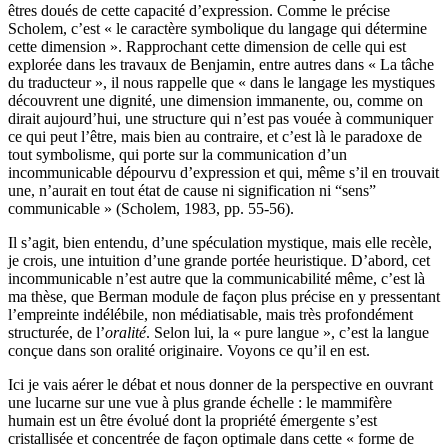
êtres doués de cette capacité d’expression. Comme le précise
Scholem, c’est « le caractère symbolique du langage qui détermine
cette dimension ». Rapprochant cette dimension de celle qui est
explorée dans les travaux de Benjamin, entre autres dans « La tâche
du traducteur », il nous rappelle que « dans le langage les mystiques
découvrent une dignité, une dimension immanente, ou, comme on
dirait aujourd’hui, une structure qui n’est pas vouée à communiquer
ce qui peut l’être, mais bien au contraire, et c’est là le paradoxe de
tout symbolisme, qui porte sur la communication d’un
incommunicable dépourvu d’expression et qui, même s’il en trouvait
une, n’aurait en tout état de cause ni signification ni “sens”
communicable » (Scholem, 1983, pp. 55-56).
Il s’agit, bien entendu, d’une spéculation mystique, mais elle recèle,
je crois, une intuition d’une grande portée heuristique. D’abord, cet
incommunicable n’est autre que la communicabilité même, c’est là
ma thèse, que Berman module de façon plus précise en y pressentant
l’empreinte indélébile, non médiatisable, mais très profondément
structurée, de l’
oralité
. Selon lui, la « pure langue », c’est la langue
conçue dans son oralité originaire. Voyons ce qu’il en est.
Ici je vais aérer le débat et nous donner de la perspective en ouvrant
une lucarne sur une vue à plus grande échelle : le mammifère
humain est un être évolué dont la propriété émergente s’est
cristallisée et concentrée de façon optimale dans cette « forme de