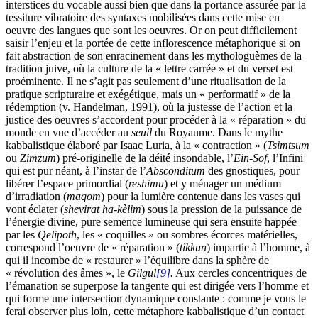
interstices du vocable aussi bien que dans la portance assurée par la
tessiture vibratoire des syntaxes mobilisées dans cette mise en
oeuvre des langues que sont les oeuvres. Or on peut difficilement
saisir l’enjeu et la portée de cette inflorescence métaphorique si on
fait abstraction de son enracinement dans les mythologuèmes de la
tradition juive, où la culture de la « lettre carrée » et du verset est
proéminente. Il ne s’agit pas seulement d’une ritualisation de la
pratique scripturaire et exégétique, mais un « performatif » de la
rédemption (v. Handelman, 1991), où la justesse de l’action et la
justice des oeuvres s’accordent pour procéder à la « réparation » du
monde en vue d’accéder au
seuil
du Royaume. Dans le mythe
kabbalistique élaboré par Isaac Luria, à la « contraction » (
Tsimtsum
ou
Zimzum
) pré-originelle de la déité insondable, l’
Ein-Sof
, l’Infini
qui est pur néant, à l’instar de l’
Absconditum
des gnostiques, pour
libérer l’espace primordial (
reshimu
) et y ménager un médium
d’irradiation (
maqom
) pour la lumière contenue dans les vases qui
vont éclater (
shevirat ha-kèlim
) sous la pression de la puissance de
l’énergie divine, pure semence lumineuse qui sera ensuite happée
par les
Qelipoth
, les « coquilles » ou sombres écorces matérielles,
correspond l’oeuvre de « réparation » (
tikkun
) impartie à l’homme, à
qui il incombe de « restaurer » l’équilibre dans la sphère de
« révolution des âmes », le
Gilgul
[9]
.
Aux cercles concentriques de
l’émanation se superpose la tangente qui est dirigée vers l’homme et
qui forme une intersection dynamique constante : comme je vous le
ferai observer plus loin, cette métaphore kabbalistique d’un contact