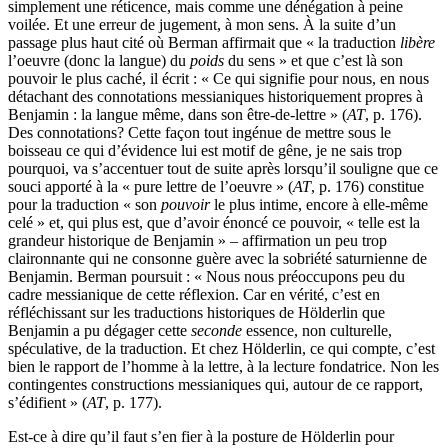
simplement une réticence, mais comme une dénégation à peine
voilée. Et une erreur de jugement, à mon sens. À la suite d’un
passage plus haut cité où Berman affirmait que « la traduction
libère
l’oeuvre (donc la langue) du
poids
du sens » et que c’est là son
pouvoir le plus caché, il écrit : « Ce qui signifie pour nous, en nous
détachant des connotations messianiques historiquement propres à
Benjamin : la langue même, dans son être-de-lettre » (
AT
, p. 176).
Des connotations? Cette façon tout ingénue de mettre sous le
boisseau ce qui d’évidence lui est motif de gêne, je ne sais trop
pourquoi, va s’accentuer tout de suite après lorsqu’il souligne que ce
souci apporté à la « pure lettre de l’oeuvre » (
AT
, p. 176) constitue
pour la traduction « son
pouvoir
le plus intime, encore à elle-même
celé » et, qui plus est, que d’avoir énoncé ce pouvoir, « telle est la
grandeur historique de Benjamin » – affirmation un peu trop
claironnante qui ne consonne guère avec la sobriété saturnienne de
Benjamin. Berman poursuit : « Nous nous préoccupons peu du
cadre messianique de cette réflexion. Car en vérité, c’est en
réfléchissant sur les traductions historiques de Hölderlin que
Benjamin a pu dégager cette
seconde
essence, non culturelle,
spéculative, de la traduction. Et chez Hölderlin, ce qui compte, c’est
bien le rapport de l’homme à la lettre, à la lecture fondatrice. Non les
contingentes constructions messianiques qui, autour de ce rapport,
s’édifient » (
AT
, p. 177).
Est-ce à dire qu’il faut s’en fier à la posture de Hölderlin pour