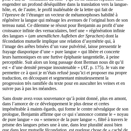
engendrer un profond déséquilibre dans la translation vers la langue-
hôte, et, de l’autre, le profil inaliénable de la lettre qui fait de
l’épreuve de l’étranger un vecteur de métamorphoses habilité à
régénérer la langue qui ménage les avenues de l’original hors de son
terreau natal. Ce dilemme se résout pour Benjamin au profit d’une
croissance infinie des vernaculaires, bref une « régénération infinie
des langues » (
am unendlichen Aufleben der Sprachen
) dont la
fécondation mutuelle implique une relation d’asymétrie qui, à
l’image des arêtes brisées d’un vase pulvérisé, laisse pressentir le
frayage diasporique d’une « pure langue » qui libère et concerte
leurs harmoniques en une furtive épiphanie tangentielle, à peine
perceptible. Suit alors un long passage dont Berman nous dit qu’il
est « d’une densité presque insoutenable » (
AT
, p. 175). Je vais me
permettre ce à quoi je m’étais refusé jusqu’ici et proposer ma propre
traduction, en découpant et segmentant minutieusement la
progression très ramifiée du texte pour en ausculter les veines et en
suivre pas à pas les méandres.
Sans doute avez-vous souvenance qu’à point donné, plus en amont,
dans l’amorce de ce développement le plus dense et certes
impénétrable à maints égards, qui forme le centre névralgique de son
prologue, Benjamin affirme que ce qui s’annonce comme le « noyau
de pure langue » ou « semence de la pure langue », filtré à travers le
prisme des langues prises une à une, dans leur pluralité aussi bien
que dans leur mutuelle fécondation, est quelque chose de « caché de