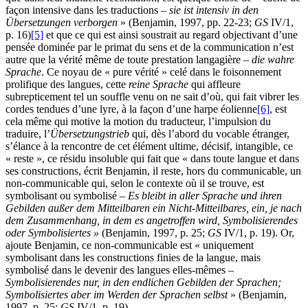
façon intensive dans les traductions –
sie ist intensiv in den
Übersetzungen verborgen
» (Benjamin, 1997, pp. 22-23;
GS
IV/1,
p. 16)
[5]
et que ce qui est ainsi soustrait au regard objectivant d’une
pensée dominée par le primat du sens et de la communication n’est
autre que la vérité même de toute prestation langagière –
die wahre
Sprache
. Ce noyau de « pure vérité » celé dans le foisonnement
prolifique des langues, cette
reine Sprache
qui affleure
subrepticement tel un souffle venu on ne sait d’où, qui fait vibrer les
cordes tendues d’une lyre, à la façon d’une harpe éolienne
[6]
, est
cela même qui motive la motion du traducteur, l’impulsion du
traduire, l’
Übersetzungstrieb
qui, dès l’abord du vocable étranger,
s’élance à la rencontre de cet élément ultime, décisif, intangible, ce
« reste », ce résidu insoluble qui fait que « dans toute langue et dans
ses constructions, écrit Benjamin, il reste, hors du communicable, un
non-communicable qui, selon le contexte où il se trouve, est
symbolisant ou symbolisé –
Es bleibt in aller Sprache und ihren
Gebilden außer dem Mitteilbaren ein Nicht-Mitteilbares, ein, je nach
dem Zusammenhang, in dem es angetroffen wird, Symbolisierendes
oder Symbolisiertes »
(Benjamin, 1997, p. 25;
GS
IV/1, p. 19). Or,
ajoute Benjamin, ce non-communicable est « uniquement
symbolisant dans les constructions finies de la langue, mais
symbolisé dans le devenir des langues elles-mêmes –
Symbolisierendes nur, in den endlichen Gebilden der Sprachen;
Symbolisiertes aber im Werden der Sprachen selbst
» (Benjamin,
1997, p. 25;
GS
IV/1, p. 19).