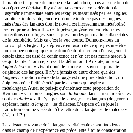
L’oralité est la pierre de touche de la traduction, mais aussi le lieu de
son épreuve décisive. Il y a épreuve certes en considération de
l’asymétrie immédiate entre les lexiques thésaurisés par les langues
traduite et traduisante, encore qu’on ne traduise pas des langues,
mais
dans
des langues dont le noyau est incessamment métabolisé,
bref en proie à des influx centripètes qui génèrent en retour des
projections centrifuges, sous la pression des percolations dialectales
de la périphérie. Mais ça c’est la vue courte. Donnons-nous un
horizon plus large : il y a épreuve en raison de ce que j’estime être
une donnée ontologique, une donnée dont le critère d’engagement
ontologique est tissé de contingence et n’en est pas moins assorti à
ce qui fait de l’homme, suivant la définition d’Aristote, un
zoōn
logòn échon
, un « vivant doué de parole », à savoir la pluralité
originaire des langues. Il n’y a jamais eu autre chose que
des
langues
: la notion même de langage est une pure abstraction, un
épiphénomène fictif sécrété par le discours qui aspire au
métalangage. Aussi ne puis-je qu’entériner cette proposition de
Berman : « Car toutes langues sont
la langue
dans la mesure où elles
sont des
dialectes
. Il n’y a pas : le langage – les langues (de genre à
espèces), mais
la langue
– les dialectes. L’espace où se joue la
traduction comme visée de l’être-lettre de la langue est le dialecte »
(
AT
, p. 179).
La substance vivante de la langue est dialectale et son incidence
dans le champ de l’expérience est précellente à toute considération