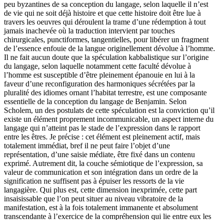
peu byzantines de sa conception du langage, selon laquelle il n’est
de vie qui ne soit déjà histoire et que cette histoire doit être lue à
travers les oeuvres qui déroulent la trame d’une rédemption à tout
jamais inachevée où la traduction intervient par touches
chirurgicales, punctiformes, tangentielles, pour libérer un fragment
de l’essence enfouie de la langue originellement dévolue à l’homme.
Il ne fait aucun doute que la spéculation kabbalistique sur l’origine
du langage, selon laquelle notamment cette faculté dévolue à
l’homme est susceptible d’être pleinement épanouie en lui à la
faveur d’une reconfiguration des harmoniques sécrétées par la
pluralité des idiomes ornant l’habitat terrestre, est une composante
essentielle de la conception du langage de Benjamin. Selon
Scholem, un des postulats de cette spéculation est la conviction qu’il
existe un élément proprement incommunicable, un aspect interne du
langage qui n’atteint pas le stade de l’expression dans le rapport
entre les êtres. Je précise : cet élément est pleinement actif, mais
totalement immédiat, bref il ne peut faire l’objet d’une
représentation, d’une saisie médiate, être fixé dans un contenu
exprimé. Autrement dit, la couche sémiotique de l’expression, sa
valeur de communication et son intégration dans un ordre de la
signification ne suffisent pas à épuiser les ressorts de la vie
langagière. Qui plus est, cette dimension inexprimée, cette part
insaisissable que l’on peut situer au niveau vibratoire de la
manifestation, est à la fois totalement immanente et absolument
transcendante à l’exercice de la compréhension qui lie entre eux les