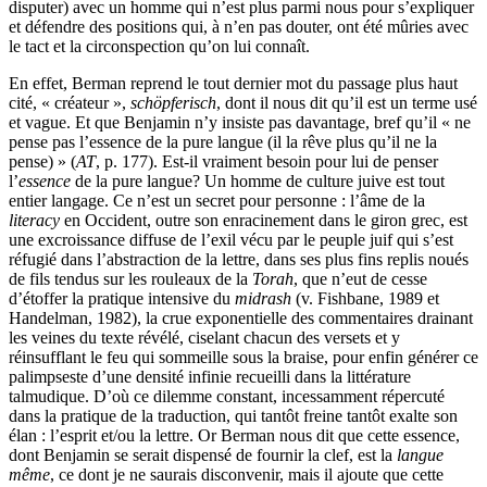
disputer) avec un homme qui n’est plus parmi nous pour s’expliquer
et défendre des positions qui, à n’en pas douter, ont été mûries avec
le tact et la circonspection qu’on lui connaît.
En effet, Berman reprend le tout dernier mot du passage plus haut
cité, « créateur »,
schöpferisch
, dont il nous dit qu’il est un terme usé
et vague. Et que Benjamin n’y insiste pas davantage, bref qu’il « ne
pense pas l’essence de la pure langue (il la rêve plus qu’il ne la
pense) » (
AT
, p. 177). Est-il vraiment besoin pour lui de penser
l’
essence
de la pure langue? Un homme de culture juive est tout
entier langage. Ce n’est un secret pour personne : l’âme de la
literacy
en Occident, outre son enracinement dans le giron grec, est
une excroissance diffuse de l’exil vécu par le peuple juif qui s’est
réfugié dans l’abstraction de la lettre, dans ses plus fins replis noués
de fils tendus sur les rouleaux de la
Torah
, que n’eut de cesse
d’étoffer la pratique intensive du
midrash
(v. Fishbane, 1989 et
Handelman, 1982), la crue exponentielle des commentaires drainant
les veines du texte révélé, ciselant chacun des versets et y
réinsufflant le feu qui sommeille sous la braise, pour enfin générer ce
palimpseste d’une densité infinie recueilli dans la littérature
talmudique. D’où ce dilemme constant, incessamment répercuté
dans la pratique de la traduction, qui tantôt freine tantôt exalte son
élan : l’esprit et/ou la lettre. Or Berman nous dit que cette essence,
dont Benjamin se serait dispensé de fournir la clef, est la
langue
même
, ce dont je ne saurais disconvenir, mais il ajoute que cette