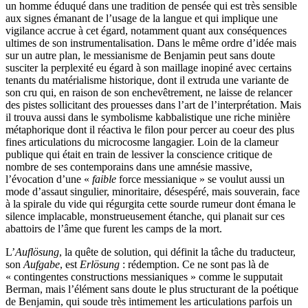
un homme éduqué dans une tradition de pensée qui est très sensible
aux signes émanant de l’usage de la langue et qui implique une
vigilance accrue à cet égard, notamment quant aux conséquences
ultimes de son instrumentalisation. Dans le même ordre d’idée mais
sur un autre plan, le messianisme de Benjamin peut sans doute
susciter la perplexité eu égard à son maillage inopiné avec certains
tenants du matérialisme historique, dont il extruda une variante de
son cru qui, en raison de son enchevêtrement, ne laisse de relancer
des pistes sollicitant des prouesses dans l’art de l’interprétation. Mais
il trouva aussi dans le symbolisme kabbalistique une riche minière
métaphorique dont il réactiva le filon pour percer au coeur des plus
fines articulations du microcosme langagier. Loin de la clameur
publique qui était en train de lessiver la conscience critique de
nombre de ses contemporains dans une amnésie massive,
l’évocation d’une «
faible
force messianique » se voulut aussi un
mode d’assaut singulier, minoritaire, désespéré, mais souverain, face
à la spirale du vide qui régurgita cette sourde rumeur dont émana le
silence implacable, monstrueusement étanche, qui planait sur ces
abattoirs de l’âme que furent les camps de la mort.
L’
Auflösung
, la quête de solution, qui définit la tâche du traducteur,
son
Aufgabe
, est
Erlösung
: rédemption. Ce ne sont pas là de
« contingentes constructions messianiques » comme le supputait
Berman, mais l’élément sans doute le plus structurant de la poétique
de Benjamin, qui soude très intimement les articulations parfois un