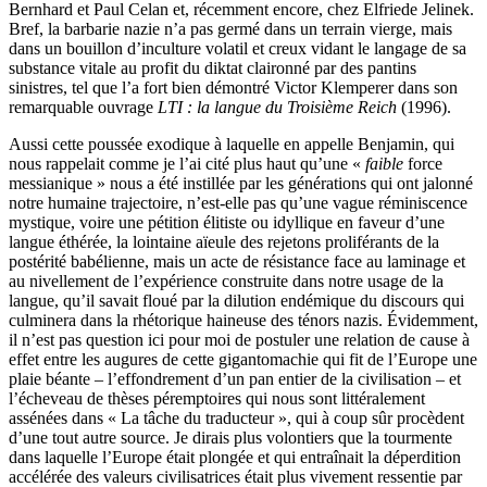
Bernhard et Paul Celan et, récemment encore, chez Elfriede Jelinek.
Bref, la barbarie nazie n’a pas germé dans un terrain vierge, mais
dans un bouillon d’inculture volatil et creux vidant le langage de sa
substance vitale au profit du diktat claironné par des pantins
sinistres, tel que l’a fort bien démontré Victor Klemperer dans son
remarquable ouvrage
LTI : la langue du Troisième Reich
(1996).
Aussi cette poussée exodique à laquelle en appelle Benjamin, qui
nous rappelait comme je l’ai cité plus haut qu’une «
faible
force
messianique » nous a été instillée par les générations qui ont jalonné
notre humaine trajectoire, n’est-elle pas qu’une vague réminiscence
mystique, voire une pétition élitiste ou idyllique en faveur d’une
langue éthérée, la lointaine aïeule des rejetons proliférants de la
postérité babélienne, mais un acte de résistance face au laminage et
au nivellement de l’expérience construite dans notre usage de la
langue, qu’il savait floué par la dilution endémique du discours qui
culminera dans la rhétorique haineuse des ténors nazis. Évidemment,
il n’est pas question ici pour moi de postuler une relation de cause à
effet entre les augures de cette gigantomachie qui fit de l’Europe une
plaie béante – l’effondrement d’un pan entier de la civilisation – et
l’écheveau de thèses péremptoires qui nous sont littéralement
assénées dans « La tâche du traducteur », qui à coup sûr procèdent
d’une tout autre source. Je dirais plus volontiers que la tourmente
dans laquelle l’Europe était plongée et qui entraînait la déperdition
accélérée des valeurs civilisatrices était plus vivement ressentie par