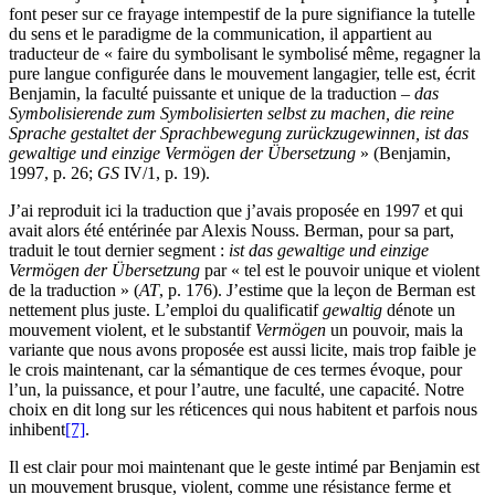
font peser sur ce frayage intempestif de la pure signifiance la tutelle
du sens et le paradigme de la communication, il appartient au
traducteur de « faire du symbolisant le symbolisé même, regagner la
pure langue configurée dans le mouvement langagier, telle est, écrit
Benjamin, la faculté puissante et unique de la traduction –
das
Symbolisierende zum Symbolisierten selbst zu machen, die reine
Sprache gestaltet der Sprachbewegung zurückzugewinnen, ist das
gewaltige und einzige Vermögen der Übersetzung
» (Benjamin,
1997, p. 26;
GS
IV/1, p. 19).
J’ai reproduit ici la traduction que j’avais proposée en 1997 et qui
avait alors été entérinée par Alexis Nouss. Berman, pour sa part,
traduit le tout dernier segment :
ist das gewaltige und einzige
Vermögen der Übersetzung
par « tel est le pouvoir unique et violent
de la traduction » (
AT
, p. 176). J’estime que la leçon de Berman est
nettement plus juste. L’emploi du qualificatif
gewaltig
dénote un
mouvement violent, et le substantif
Vermögen
un pouvoir, mais la
variante que nous avons proposée est aussi licite, mais trop faible je
le crois maintenant, car la sémantique de ces termes évoque, pour
l’un, la puissance, et pour l’autre, une faculté, une capacité. Notre
choix en dit long sur les réticences qui nous habitent et parfois nous
inhibent
[7]
.
Il est clair pour moi maintenant que le geste intimé par Benjamin est
un mouvement brusque, violent, comme une résistance ferme et