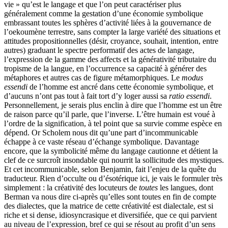
vie » qu’est le langage et que l’on peut caractériser plus
généralement comme la gestation d’une économie symbolique
embrassant toutes les sphères d’activité liées à la gouvernance de
l’oekoumène terrestre, sans compter la large variété des situations et
attitudes propositionnelles (désir, croyance, souhait, intention, entre
autres) graduant le spectre performatif des actes de langage,
l’expression de la gamme des affects et la générativité tributaire du
tropisme de la langue, en l’occurrence sa capacité à générer des
métaphores et autres cas de figure métamorphiques. Le
modus
essendi
de l’homme est ancré dans cette économie symbolique, et
d’aucuns n’ont pas tout à fait tort d’y loger aussi sa
ratio essendi
.
Personnellement, je serais plus enclin à dire que l’homme est un être
de raison parce qu’il parle, que l’inverse. L’être humain est voué à
l’ordre de la signification, à tel point que sa survie comme espèce en
dépend. Or Scholem nous dit qu’une part d’incommunicable
échappe à ce vaste réseau d’échange symbolique. Davantage
encore, que la symbolicité même du langage cautionne et détient la
clef de ce surcroît insondable qui nourrit la sollicitude des mystiques.
Et cet incommunicable, selon Benjamin, fait l’enjeu de la quête du
traducteur. Rien d’occulte ou d’ésotérique ici, je vais le formuler très
simplement : la créativité des locuteurs de
toutes
les langues, dont
Berman va nous dire ci-après qu’elles sont toutes en fin de compte
des dialectes, que la matrice de cette créativité est dialectale, est si
riche et si dense, idiosyncrasique et diversifiée, que ce qui parvient
au niveau de l’expression, bref ce qui se résout au profit d’un sens