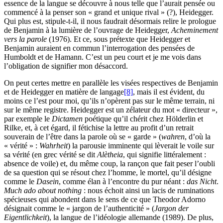
essence de la langue se découvre à nous telle que l’aurait pensée ou
commencé à la penser son « grand et unique rival » (?), Heidegger.
Qui plus est, stipule-t-il, il nous faudrait désormais relire le prologue
de Benjamin à la lumière de l’ouvrage de Heidegger,
Acheminement
vers la parole
(1976). Et ce, sous prétexte que Heidegger et
Benjamin auraient en commun l’interrogation des pensées de
Humboldt et de Hamann. C’est un peu court et je me vois dans
l’obligation de signifier mon désaccord.
On peut certes mettre en parallèle les visées respectives de Benjamin
et de Heidegger en matière de langage
[8]
, mais il est évident, du
moins ce l’est pour moi, qu’ils n’opèrent pas sur le même terrain, ni
sur le même registre. Heidegger est un zélateur du mot « directeur »,
par exemple le
Dictamen
poétique qu’il chérit chez Hölderlin et
Rilke, et, à cet égard, il fétichise la lettre au profit d’un retrait
souverain de l’être dans la parole où se « garde » (
wahren
, d’où la
« vérité » :
Wahrheit
) la parousie imminente qui lèverait le voile sur
sa vérité (en grec vérité se dit
Alètheia
, qui signifie littéralement :
absence de voile) et, du même coup, la rançon que fait peser l’oubli
de sa question qui se résout chez l’homme, le mortel, qu’il désigne
comme le
Dasein
, comme élan à l’encontre du pur néant :
das Nicht
.
Much ado about nothing
: nous échoit ainsi un lacis de ruminations
spécieuses qui abondent dans le sens de ce que Theodor Adorno
désignait comme le « jargon de l’authenticité » (
Jargon der
Eigentlichkeit
), la langue de l’idéologie allemande (1989). De plus,