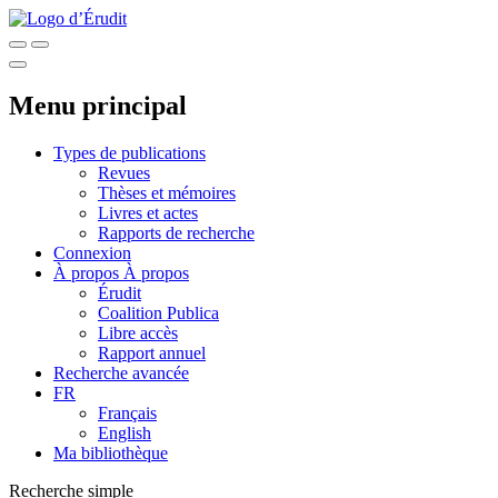
Menu principal
Types de publications
Revues
Thèses et mémoires
Livres et actes
Rapports de recherche
Connexion
À propos
À propos
Érudit
Coalition Publica
Libre accès
Rapport annuel
Recherche avancée
FR
Français
English
Ma bibliothèque
Recherche simple