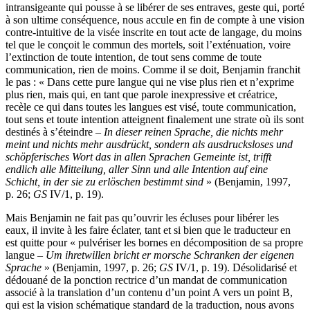
intransigeante qui pousse à se libérer de ses entraves, geste qui, porté
à son ultime conséquence, nous accule en fin de compte à une vision
contre-intuitive de la visée inscrite en tout acte de langage, du moins
tel que le conçoit le commun des mortels, soit l’exténuation, voire
l’extinction de toute intention, de tout sens comme de toute
communication, rien de moins. Comme il se doit, Benjamin franchit
le pas : « Dans cette pure langue qui ne vise plus rien et n’exprime
plus rien, mais qui, en tant que parole inexpressive et créatrice,
recèle ce qui dans toutes les langues est visé, toute communication,
tout sens et toute intention atteignent finalement une strate où ils sont
destinés à s’éteindre –
In dieser reinen Sprache, die nichts mehr
meint und nichts mehr ausdrückt, sondern als ausdrucksloses und
schöpferisches Wort das in allen Sprachen Gemeinte ist, trifft
endlich alle Mitteilung, aller Sinn und alle Intention auf eine
Schicht, in der sie zu erlöschen bestimmt sind
» (Benjamin, 1997,
p. 26;
GS
IV/1, p. 19).
Mais Benjamin ne fait pas qu’ouvrir les écluses pour libérer les
eaux, il invite à les faire éclater, tant et si bien que le traducteur en
est quitte pour « pulvériser les bornes en décomposition de sa propre
langue –
Um ihretwillen bricht er morsche Schranken der eigenen
Sprache
» (Benjamin, 1997, p. 26;
GS
IV/1, p. 19). Désolidarisé et
dédouané de la ponction rectrice d’un mandat de communication
associé à la translation d’un contenu d’un point A vers un point B,
qui est la vision schématique standard de la traduction, nous avons