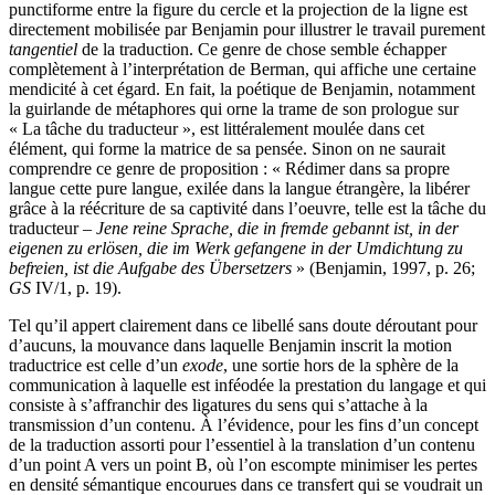
punctiforme entre la figure du cercle et la projection de la ligne est
directement mobilisée par Benjamin pour illustrer le travail purement
tangentiel
de la traduction. Ce genre de chose semble échapper
complètement à l’interprétation de Berman, qui affiche une certaine
mendicité à cet égard. En fait, la poétique de Benjamin, notamment
la guirlande de métaphores qui orne la trame de son prologue sur
« La tâche du traducteur », est littéralement moulée dans cet
élément, qui forme la matrice de sa pensée. Sinon on ne saurait
comprendre ce genre de proposition : « Rédimer dans sa propre
langue cette pure langue, exilée dans la langue étrangère, la libérer
grâce à la réécriture de sa captivité dans l’oeuvre, telle est la tâche du
traducteur –
Jene reine Sprache, die in fremde gebannt ist, in der
eigenen zu erlösen, die im Werk gefangene in der Umdichtung zu
befreien, ist die Aufgabe des Übersetzers
» (Benjamin, 1997, p. 26;
GS
IV/1, p. 19).
Tel qu’il appert clairement dans ce libellé sans doute déroutant pour
d’aucuns, la mouvance dans laquelle Benjamin inscrit la motion
traductrice est celle d’un
exode
, une sortie hors de la sphère de la
communication à laquelle est inféodée la prestation du langage et qui
consiste à s’affranchir des ligatures du sens qui s’attache à la
transmission d’un contenu. À l’évidence, pour les fins d’un concept
de la traduction assorti pour l’essentiel à la translation d’un contenu
d’un point A vers un point B, où l’on escompte minimiser les pertes
en densité sémantique encourues dans ce transfert qui se voudrait un