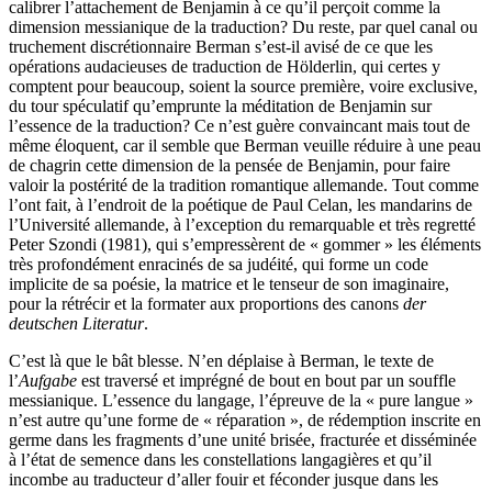
calibrer l’attachement de Benjamin à ce qu’il perçoit comme la
dimension messianique de la traduction? Du reste, par quel canal ou
truchement discrétionnaire Berman s’est-il avisé de ce que les
opérations audacieuses de traduction de Hölderlin, qui certes y
comptent pour beaucoup, soient la source première, voire exclusive,
du tour spéculatif qu’emprunte la méditation de Benjamin sur
l’essence de la traduction? Ce n’est guère convaincant mais tout de
même éloquent, car il semble que Berman veuille réduire à une peau
de chagrin cette dimension de la pensée de Benjamin, pour faire
valoir la postérité de la tradition romantique allemande. Tout comme
l’ont fait, à l’endroit de la poétique de Paul Celan, les mandarins de
l’Université allemande, à l’exception du remarquable et très regretté
Peter Szondi (1981), qui s’empressèrent de « gommer » les éléments
très profondément enracinés de sa judéité, qui forme un code
implicite de sa poésie, la matrice et le tenseur de son imaginaire,
pour la rétrécir et la formater aux proportions des canons
der
deutschen Literatur
.
C’est là que le bât blesse. N’en déplaise à Berman, le texte de
l’
Aufgabe
est traversé et imprégné de bout en bout par un souffle
messianique. L’essence du langage, l’épreuve de la « pure langue »
n’est autre qu’une forme de « réparation », de rédemption inscrite en
germe dans les fragments d’une unité brisée, fracturée et disséminée
à l’état de semence dans les constellations langagières et qu’il
incombe au traducteur d’aller fouir et féconder jusque dans les