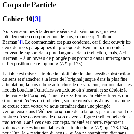
Corps de l’article
Cahier 10
[3]
Nous en sommes à la dernière séance du séminaire, qui devait
initialement en comporter une de plus, selon ce qu’indique
Berman
[4]
. Le commentaire est plus condensé, car il doit couvrir les
deux derniers paragraphes du prologue de Benjamin, qui sonde à
nouveau le rapport de la pure langue et de la traduction, mais, écrit
Berman, « à un niveau de plongée plus profond dans l’interrogation
et l’exposition de ce rapport » (
AT
, p. 173).
La table est mise : la traduction doit faire le plus possible abstraction
du sens et s’attacher à la lettre de l’original jusque dans la plus fine
articulation, la plus intime anfractuosité de sa racine, comme dans les
noeuds bouclant l’entrelacs syntaxique où s’instruit et se déploie la
« teneur » de l’original, l’unicité de sa forme. Fidélité et liberté, qui
structurent l’
ethos
du traducteur, sont renvoyés dos à dos. Un abîme
se creuse : son vortex va nous entraîner dans une plongée
vertigineuse dans l’élément originaire de la langue, jusqu’au point de
rupture où se consomme le divorce avec la figure traditionnelle de la
traduction. Car à ces deux concepts, fidélité et liberté, répondent
« deux
essences
inconciliables de la traduction » (
AT,
pp. 173-174),
pour l’un, la « restitution du sens », qu’on ne saurait répudier sans