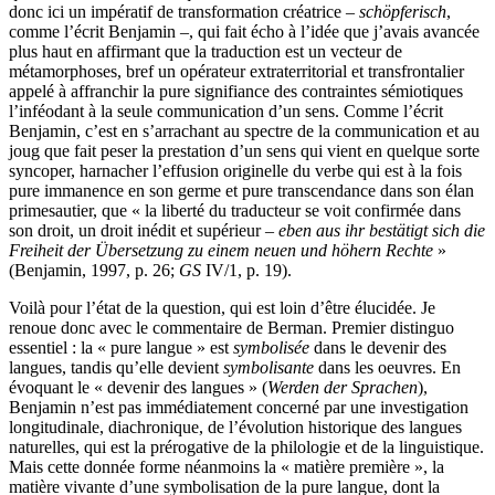
donc ici un impératif de transformation créatrice –
schöpferisch
,
comme l’écrit Benjamin –, qui fait écho à l’idée que j’avais avancée
plus haut en affirmant que la traduction est un vecteur de
métamorphoses, bref un opérateur extraterritorial et transfrontalier
appelé à affranchir la pure signifiance des contraintes sémiotiques
l’inféodant à la seule communication d’un sens. Comme l’écrit
Benjamin, c’est en s’arrachant au spectre de la communication et au
joug que fait peser la prestation d’un sens qui vient en quelque sorte
syncoper, harnacher l’effusion originelle du verbe qui est à la fois
pure immanence en son germe et pure transcendance dans son élan
primesautier, que « la liberté du traducteur se voit confirmée dans
son droit, un droit inédit et supérieur –
eben aus ihr bestätigt sich die
Freiheit der Übersetzung zu einem neuen und höhern Rechte
»
(Benjamin, 1997, p. 26;
GS
IV/1, p. 19).
Voilà pour l’état de la question, qui est loin d’être élucidée. Je
renoue donc avec le commentaire de Berman. Premier distinguo
essentiel : la « pure langue » est
symbolisée
dans le devenir des
langues, tandis qu’elle devient
symbolisante
dans les oeuvres. En
évoquant le « devenir des langues » (
Werden der Sprachen
),
Benjamin n’est pas immédiatement concerné par une investigation
longitudinale, diachronique, de l’évolution historique des langues
naturelles, qui est la prérogative de la philologie et de la linguistique.
Mais cette donnée forme néanmoins la « matière première », la
matière vivante d’une symbolisation de la pure langue, dont la