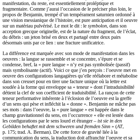
manifestation, du reste, est essentiellement proléptique et
fragmentaire. Comme j’aurai l’occasion de le préciser plus loin, le
propos de Benjamin, trempé d’un tempérament saturnien ordonné à
une vision messianique de l’histoire, est pure anticipation et il oeuvre
sur un matériau pulvérisé. Le mot le dit : le
symbolon
, dans son
acception grecque originelle, est de la nature du fragment, de l’éclat,
du débris : un jeton brisé en deux et partagé entre deux pairs
désormais unis par ce lien : une fracture unificatrice.
La différence est marquée avec son mode de manifestation dans les
oeuvres : la langue se rassemble et se concentre, s’épure et se
condense, bref, la « pure langue » n’y est pas symbolisée (passif)
mais symbolisante (actif). Voici ce que j’en perçois : l’oeuvre met en
oeuvre des configurations langagières qu’elle réélabore et métabolise
dans son creuset pour en tirer une facture unique où la lettre est
soudée à la forme qui enveloppe sa « teneur » dont l’intraduisibilité
détient la clef de son coefficient de traduisibilité. La rançon de cette
teneur performative inhérente à l’éclosion de l’oeuvre est la greffe
d’un sens qui pèse et infléchit la « donne ». Benjamin ne mâche pas
ses mots : dans l’oeuvre, la « pure langue » est happée dans le
champ gravitationnel du sens, en l’occurrence « elle est lestée dans
les configurations par le sens lourd et étranger –
ist sie in den
Gebilden behaftet mit dem schweren und fremden Sinn
» (
AT
,
p. 175; trad. A. Berman). De cette force de gravité liée à la
communication du sens, la traduction doit affranchir l’oeuvre et sa