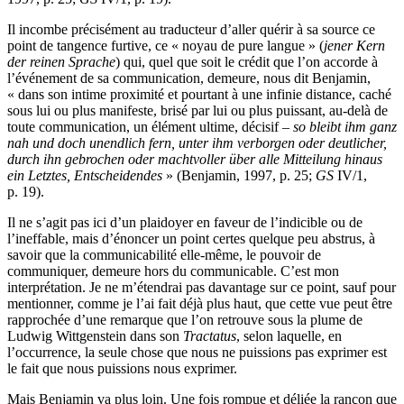
Il incombe précisément au traducteur d’aller quérir à sa source ce
point de tangence furtive, ce « noyau de pure langue » (
jener Kern
der reinen Sprache
) qui, quel que soit le crédit que l’on accorde à
l’événement de sa communication, demeure, nous dit Benjamin,
« dans son intime proximité et pourtant à une infinie distance, caché
sous lui ou plus manifeste, brisé par lui ou plus puissant, au-delà de
toute communication, un élément ultime, décisif –
so bleibt ihm ganz
nah und doch unendlich fern, unter ihm verborgen oder deutlicher,
durch ihn gebrochen oder machtvoller über alle Mitteilung hinaus
ein Letztes, Entscheidendes
» (Benjamin, 1997, p. 25;
GS
IV/1,
p. 19).
Il ne s’agit pas ici d’un plaidoyer en faveur de l’indicible ou de
l’ineffable, mais d’énoncer un point certes quelque peu abstrus, à
savoir que la communicabilité elle-même, le pouvoir de
communiquer, demeure hors du communicable. C’est mon
interprétation. Je ne m’étendrai pas davantage sur ce point, sauf pour
mentionner, comme je l’ai fait déjà plus haut, que cette vue peut être
rapprochée d’une remarque que l’on retrouve sous la plume de
Ludwig Wittgenstein dans son
Tractatus
, selon laquelle, en
l’occurrence, la seule chose que nous ne puissions pas exprimer est
le fait que nous puissions nous exprimer.
Mais Benjamin va plus loin. Une fois rompue et déliée la rançon que