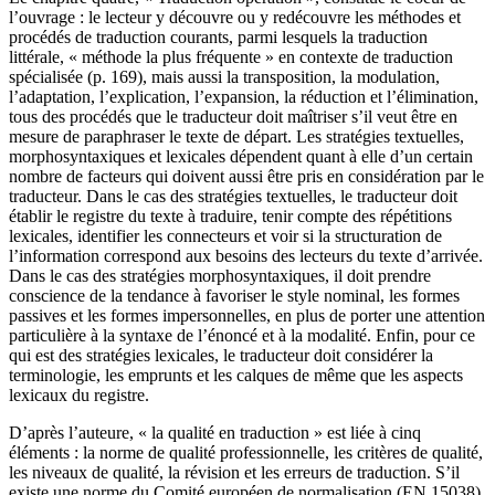
l’ouvrage : le lecteur y découvre ou y redécouvre les méthodes et
procédés de traduction courants, parmi lesquels la traduction
littérale, « méthode la plus fréquente » en contexte de traduction
spécialisée (p. 169), mais aussi la transposition, la modulation,
l’adaptation, l’explication, l’expansion, la réduction et l’élimination,
tous des procédés que le traducteur doit maîtriser s’il veut être en
mesure de paraphraser le texte de départ. Les stratégies textuelles,
morphosyntaxiques et lexicales dépendent quant à elle d’un certain
nombre de facteurs qui doivent aussi être pris en considération par le
traducteur. Dans le cas des stratégies textuelles, le traducteur doit
établir le registre du texte à traduire, tenir compte des répétitions
lexicales, identifier les connecteurs et voir si la structuration de
l’information correspond aux besoins des lecteurs du texte d’arrivée.
Dans le cas des stratégies morphosyntaxiques, il doit prendre
conscience de la tendance à favoriser le style nominal, les formes
passives et les formes impersonnelles, en plus de porter une attention
particulière à la syntaxe de l’énoncé et à la modalité. Enfin, pour ce
qui est des stratégies lexicales, le traducteur doit considérer la
terminologie, les emprunts et les calques de même que les aspects
lexicaux du registre.
D’après l’auteure, « la qualité en traduction » est liée à cinq
éléments : la norme de qualité professionnelle, les critères de qualité,
les niveaux de qualité, la révision et les erreurs de traduction. S’il
existe une norme du Comité européen de normalisation (EN 15038)