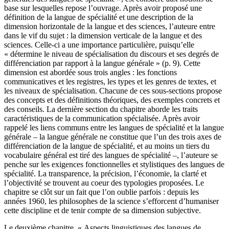
base sur lesquelles repose l’ouvrage. Après avoir proposé une
définition de la langue de spécialité et une description de la
dimension horizontale de la langue et des sciences, l’auteure entre
dans le vif du sujet : la dimension verticale de la langue et des
sciences. Celle-ci a une importance particulière, puisqu’elle
« détermine le niveau de spécialisation du discours et ses degrés de
différenciation par rapport à la langue générale » (p. 9). Cette
dimension est abordée sous trois angles : les fonctions
communicatives et les registres, les types et les genres de textes, et
les niveaux de spécialisation. Chacune de ces sous-sections propose
des concepts et des définitions théoriques, des exemples concrets et
des conseils. La dernière section du chapitre aborde les traits
caractéristiques de la communication spécialisée. Après avoir
rappelé les liens communs entre les langues de spécialité et la langue
générale – la langue générale ne constitue que l’un des trois axes de
différenciation de la langue de spécialité, et au moins un tiers du
vocabulaire général est tiré des langues de spécialité –, l’auteure se
penche sur les exigences fonctionnelles et stylistiques des langues de
spécialité. La transparence, la précision, l’économie, la clarté et
l’objectivité se trouvent au coeur des typologies proposées. Le
chapitre se clôt sur un fait que l’on oublie parfois : depuis les
années 1960, les philosophes de la science s’efforcent d’humaniser
cette discipline et de tenir compte de sa dimension subjective.
Le deuxième chapitre, « Aspects linguistiques des langues de