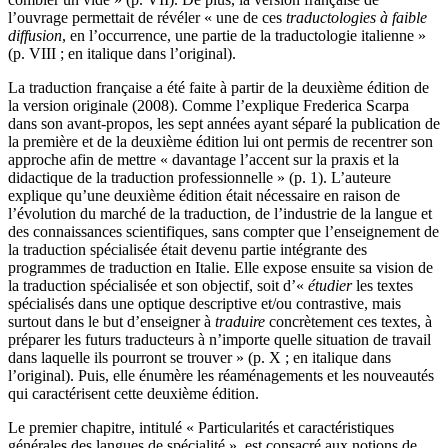
l’ouvrage permettait de révéler « une de ces
traductologies à faible
diffusion
, en l’occurrence, une partie de la traductologie italienne »
(p. VIII ; en italique dans l’original).
La traduction française a été faite à partir de la deuxième édition de
la version originale (2008). Comme l’explique Frederica Scarpa
dans son avant-propos, les sept années ayant séparé la publication de
la première et de la deuxième édition lui ont permis de recentrer son
approche afin de mettre « davantage l’accent sur la praxis et la
didactique de la traduction professionnelle » (p. 1). L’auteure
explique qu’une deuxième édition était nécessaire en raison de
l’évolution du marché de la traduction, de l’industrie de la langue et
des connaissances scientifiques, sans compter que l’enseignement de
la traduction spécialisée était devenu partie intégrante des
programmes de traduction en Italie. Elle expose ensuite sa vision de
la traduction spécialisée et son objectif, soit d’«
étudier
les textes
spécialisés dans une optique descriptive et/ou contrastive, mais
surtout dans le but d’enseigner à
traduire
concrètement ces textes, à
préparer les futurs traducteurs à n’importe quelle situation de travail
dans laquelle ils pourront se trouver » (p. X ; en italique dans
l’original). Puis, elle énumère les réaménagements et les nouveautés
qui caractérisent cette deuxième édition.
Le premier chapitre, intitulé « Particularités et caractéristiques
générales des langues de spécialité », est consacré aux notions de