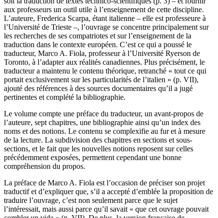
soit la traduction de textes technico-scientifiques (p. 3) – et fournir
aux professeurs un outil utile à l’enseignement de cette discipline.
L’auteure, Frederica Scarpa, étant italienne – elle est professeure à
l’Université de Trieste –, l’ouvrage se concentre principalement sur
les recherches de ses compatriotes et sur l’enseignement de la
traduction dans le contexte européen. C’est ce qui a poussé le
traducteur, Marco A. Fiola, professeur à l’Université Ryerson de
Toronto, à l’adapter aux réalités canadiennes. Plus précisément, le
traducteur a maintenu le contenu théorique, retranché « tout ce qui
portait exclusivement sur les particularités de l’italien » (p. VII),
ajouté des références à des sources documentaires qu’il a jugé
pertinentes et complété la bibliographie.
Le volume compte une préface du traducteur, un avant-propos de
l’auteure, sept chapitres, une bibliographie ainsi qu’un index des
noms et des notions. Le contenu se complexifie au fur et à mesure
de la lecture. La subdivision des chapitres en sections et sous-
sections, et le fait que les nouvelles notions reposent sur celles
précédemment exposées, permettent cependant une bonne
compréhension du propos.
La préface de Marco A. Fiola est l’occasion de préciser son projet
traductif et d’expliquer que, s’il a accepté d’emblée la proposition de
traduire l’ouvrage, c’est non seulement parce que le sujet
l’intéressait, mais aussi parce qu’il savait « que cet ouvrage pouvait
combler un vide » (p. VII). De plus, la version française de