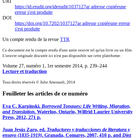
URI
https://id.erudit.org/iderudit/1037127ar
adresse copiée
une
erreur s'est produite
DOI
https://doi.org/10.7202/1037127ar
adresse copiée
une erreur
s'est produite
Un compte rendu de la revue
TTR
Ce document est le compte rendu d'une autre oeuvre tel qu'un livre ou un film.
L'oeuvre originale discutée ici n'est pas disponible sur cette plateforme.
Volume 27, numéro 1, 1er semestre 2014
, p. 239–244
Lecture et traduction
Tous droits réservés © Julie Arsenault, 2014
Feuilleter les articles de ce numéro
Eva C. Karpinski.
Borrowed Tongues: Life Writing, Migration,
and Translation.
Waterloo, Ontario, Wilfrid Laurier University
Press, 2012, 271 p.
Juan Jesús Zaro, ed.
Traductores y traducciones de literatura y
ensayo (1835-1919)
. Granada, Comares, 2007, 410 p. and
Diez