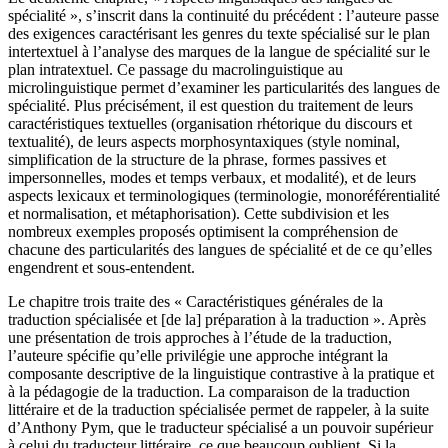
spécialité », s’inscrit dans la continuité du précédent : l’auteure passe
des exigences caractérisant les genres du texte spécialisé sur le plan
intertextuel à l’analyse des marques de la langue de spécialité sur le
plan intratextuel. Ce passage du macrolinguistique au
microlinguistique permet d’examiner les particularités des langues de
spécialité. Plus précisément, il est question du traitement de leurs
caractéristiques textuelles (organisation rhétorique du discours et
textualité), de leurs aspects morphosyntaxiques (style nominal,
simplification de la structure de la phrase, formes passives et
impersonnelles, modes et temps verbaux, et modalité), et de leurs
aspects lexicaux et terminologiques (terminologie, monoréférentialité
et normalisation, et métaphorisation). Cette subdivision et les
nombreux exemples proposés optimisent la compréhension de
chacune des particularités des langues de spécialité et de ce qu’elles
engendrent et sous-entendent.
Le chapitre trois traite des « Caractéristiques générales de la
traduction spécialisée et [de la] préparation à la traduction ». Après
une présentation de trois approches à l’étude de la traduction,
l’auteure spécifie qu’elle privilégie une approche intégrant la
composante descriptive de la linguistique contrastive à la pratique et
à la pédagogie de la traduction. La comparaison de la traduction
littéraire et de la traduction spécialisée permet de rappeler, à la suite
d’Anthony Pym, que le traducteur spécialisé a un pouvoir supérieur
à celui du traducteur littéraire, ce que beaucoup oublient. Si la