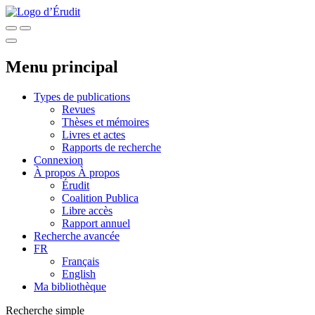
Menu principal
Types de publications
Revues
Thèses et mémoires
Livres et actes
Rapports de recherche
Connexion
À propos
À propos
Érudit
Coalition Publica
Libre accès
Rapport annuel
Recherche avancée
FR
Français
English
Ma bibliothèque
Recherche simple