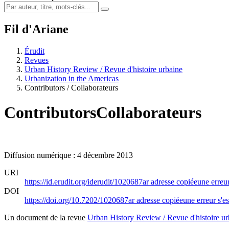
Fil d'Ariane
Érudit
Revues
Urban History Review / Revue d'histoire urbaine
Urbanization in the Americas
Contributors / Collaborateurs
Contributors
Collaborateurs
Diffusion numérique : 4 décembre 2013
URI
https://id.erudit.org/iderudit/1020687ar
adresse copiée
une erreur
DOI
https://doi.org/10.7202/1020687ar
adresse copiée
une erreur s'es
Un document de la revue
Urban History Review / Revue d'histoire ur