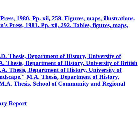
Press, 1980. Pp. xii, 259. Figures, maps, illustrations.
's Press, 1981. Pp. xii, 292. Tables, figures, maps,
. Thesis, Department of History, University of
 Thesis, Department of History, University of British
. Thesis, Department of History, University of
dscape." M.A. Thesis, Department of History,
 M.A. Thesis, School of Community and Regional
ary Report