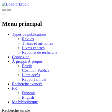
Menu principal
Types de publications
Revues
Thèses et mémoires
Livres et actes
Rapports de recherche
Connexion
À propos
À propos
Érudit
Coalition Publica
Libre accès
Rapport annuel
Recherche avancée
FR
Français
English
Ma bibliothèque
Recherche simple