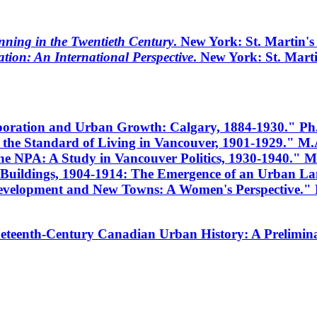
ning in the Twentieth Century
. New York: St. Martin's 
tion: An International Perspective
. New York: St. Martin
poration and Urban Growth: Calgary, 1884-1930." Ph.D
 the Standard of Living in Vancouver, 1901-1929." M.A.
e NPA: A Study in Vancouver Politics, 1930-1940." M.A
 Buildings, 1904-1914: The Emergence of an Urban Lan
 Development and New Towns: A Women's Perspective."
ineteenth-Century Canadian Urban History: A Prelimin