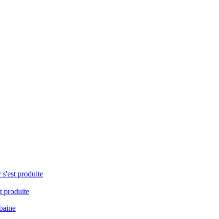
 s'est produite
t produite
baine