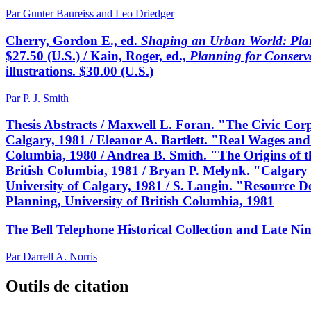
Par Gunter Baureiss and Leo Driedger
Cherry, Gordon E., ed.
Shaping an Urban World: Plan
$27.50 (U.S.) / Kain, Roger, ed.,
Planning for Conserva
illustrations. $30.00 (U.S.)
Par P. J. Smith
Thesis Abstracts / Maxwell L. Foran. "The Civic Cor
Calgary, 1981 / Eleanor A. Bartlett. "Real Wages and
Columbia, 1980 / Andrea B. Smith. "The Origins of th
British Columbia, 1981 / Bryan P. Melynk. "Calgary
University of Calgary, 1981 / S. Langin. "Resource
Planning, University of British Columbia, 1981
The Bell Telephone Historical Collection and Late N
Par Darrell A. Norris
Outils de citation