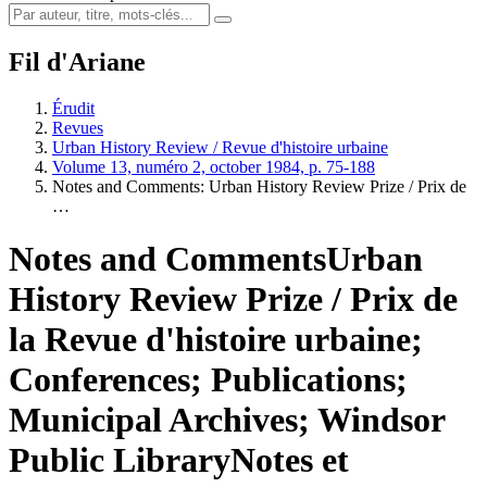
Fil d'Ariane
Érudit
Revues
Urban History Review / Revue d'histoire urbaine
Volume 13, numéro 2, october 1984, p. 75-188
Notes and Comments: Urban History Review Prize / Prix de
…
Notes and Comments
Urban
History Review Prize / Prix de
la Revue d'histoire urbaine;
Conferences; Publications;
Municipal Archives; Windsor
Public Library
Notes et