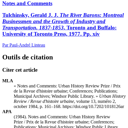
Notes and Comments
Tulchinsky, Gerald J. J.
The River Barons: Montreal
Businessmen and the Growth of Industry and
Transportation, 1837-1853
. Toronto and Buffalo:
University of Toronto Press, 1977. Pp. xiv
Par Paul-André Linteau
Outils de citation
Citer cet article
MLA
« Notes and Comments: Urban History Review Prize / Prix
de la Revue d'histoire urbaine; Conferences; Publications;
Municipal Archives; Windsor Public Library. »
Urban History
Review / Revue d'histoire urbaine
, volume 13, numéro 2,
october 1984, p. 161–168. https://doi.org/10.7202/1018126ar
APA
(1984). Notes and Comments: Urban History Review
Prize / Prix de la Revue d'histoire urbaine; Conferences;
Publications; Municipal Archives; Windsor Public Library.