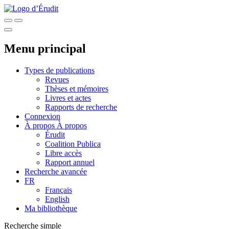
Menu principal
Types de publications
Revues
Thèses et mémoires
Livres et actes
Rapports de recherche
Connexion
À propos
À propos
Érudit
Coalition Publica
Libre accès
Rapport annuel
Recherche avancée
FR
Français
English
Ma bibliothèque
Recherche simple