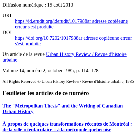
Diffusion numérique : 15 août 2013
URI
https://id.erudit.org/iderudit/1017988ar
adresse copiée
une
erreur s'est produite
DOI
https://doi.org/10.7202/1017988ar
adresse copiée
une erreur
s'est produite
Un article de la revue
Urban History Review / Revue d'histoire
urbaine
Volume 14, numéro 2, october 1985
, p. 114–128
All Rights Reserved © Urban History Review / Revue d'histoire urbaine, 1985
Feuilleter les articles de ce numéro
The "Metropolitan Thesis" and the Writing of Canadian
Urban History
À propos de quelques transformations récentes de Montréal :
de la ville « tentaculaire » à la métropole québécoise