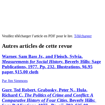
Veuillez télécharger l’article en PDF pour le lire.
Télécharger
Autres articles de cette revue
Warner, Sam Bass Jr., and Fleisch, Sylvia.
Measurements for Social History
. Beverly Hills: Sage
Publications, 1977. Pp. 232. Illustrations. $6.95
paper, $15.00 cloth
Par Jim Simmons
Gurr, Ted Robert, Grabosky, Peter N., Hula,
Richard C.
The Politics of Crime and Conflict: A
Comparative History of Four Cities
. Beverly Hills: