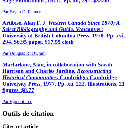
Sage Publications, 1977. Pp. xii, 792. $35.00
Par Bryan D. Palmer
Artibise, Alan F. J.
Western Canada Since 1870; A
Select Bibliography and Guide
. Vancouver:
University of British Columbia Press, 1978. Pp. xvi,
294. $6.95 paper, $17.95 cloth
Par Douglas R. Owram
Macfarlane, Alan, in collaboration with Sarah
Harrison and Charles Jardine.
Reconstructing
Historical Communities
. Cambridge: Cambridge
University Press, 1977. Pp. xii, 222. Illustrations. 21
figures. $8.77
Par Egmont Lee
Outils de citation
Citer cet article