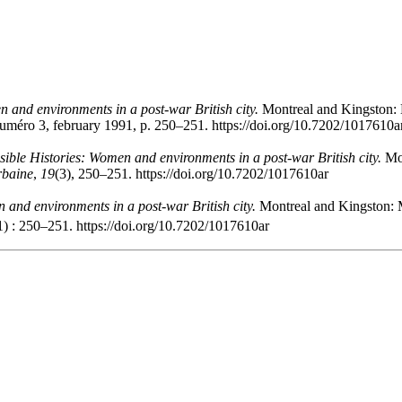
n and environments in a post-war British city.
Montreal and Kingston: M
uméro 3, february 1991, p. 250–251. https://doi.org/10.7202/1017610a
sible Histories: Women and environments in a post-war British city.
Mo
rbaine
,
19
(3), 250–251. https://doi.org/10.7202/1017610ar
n and environments in a post-war British city.
Montreal and Kingston: M
) : 250–251. https://doi.org/10.7202/1017610ar