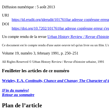
Diffusion numérique : 5 août 2013
URI
https://id.erudit.org/iderudit/1017610ar
adresse copiée
une erreur
DOI
https://doi.org/10.7202/1017610ar
adresse copiée
une erreur s'es
Un compte rendu de la revue
Urban History Review / Revue d'histoir
Ce document est le compte rendu d'une autre oeuvre tel qu'un livre ou un film. L'oe
Volume 19, numéro 3, february 1991
, p. 250–251
All Rights Reserved © Urban History Review / Revue d'histoire urbaine, 1991
Feuilleter les articles de ce numéro
Wrigley, E.A.
Continuity, Chance and Change; The Character of t
[Fin du numéro]
Retour au sommaire
Plan de l’article