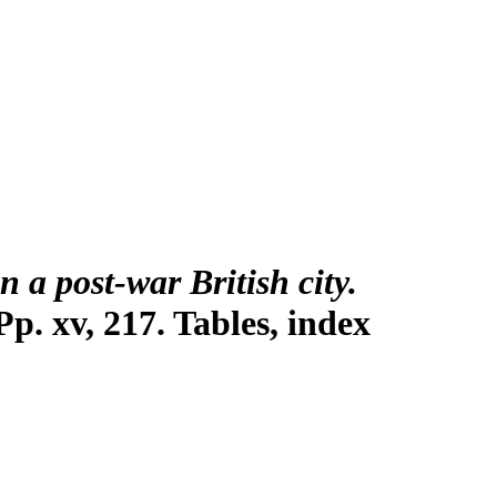
 a post-war British city.
p. xv, 217. Tables, index