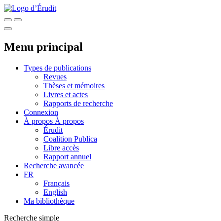
Menu principal
Types de publications
Revues
Thèses et mémoires
Livres et actes
Rapports de recherche
Connexion
À propos
À propos
Érudit
Coalition Publica
Libre accès
Rapport annuel
Recherche avancée
FR
Français
English
Ma bibliothèque
Recherche simple