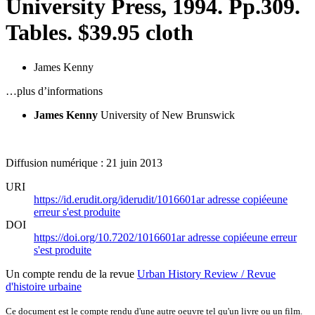
University Press, 1994. Pp.309.
Tables. $39.95 cloth
James Kenny
…plus d’informations
James Kenny
University of New Brunswick
Diffusion numérique : 21 juin 2013
URI
https://id.erudit.org/iderudit/1016601ar
adresse copiée
une
erreur s'est produite
DOI
https://doi.org/10.7202/1016601ar
adresse copiée
une erreur
s'est produite
Un compte rendu de la revue
Urban History Review / Revue
d'histoire urbaine
Ce document est le compte rendu d'une autre oeuvre tel qu'un livre ou un film.