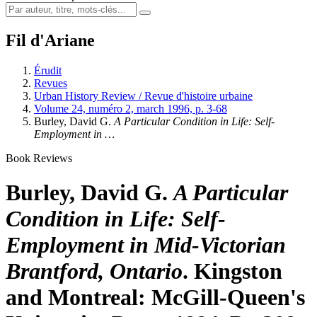
Fil d'Ariane
Érudit
Revues
Urban History Review / Revue d'histoire urbaine
Volume 24, numéro 2, march 1996, p. 3-68
Burley, David G.
A Particular Condition in Life: Self-
Employment in …
Book Reviews
Burley, David G.
A Particular
Condition in Life: Self-
Employment in Mid-Victorian
Brantford, Ontario
. Kingston
and Montreal: McGill-Queen's