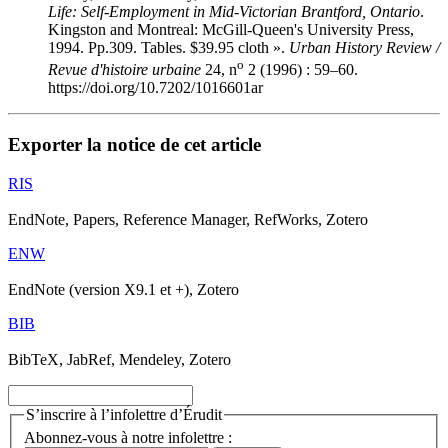
Life: Self-Employment in Mid-Victorian Brantford, Ontario
.
Kingston and Montreal: McGill-Queen's University Press,
1994. Pp.309. Tables. $39.95 cloth ».
Urban History Review /
o
Revue d'histoire urbaine
24, n
2 (1996) : 59–60.
https://doi.org/10.7202/1016601ar
Exporter la notice de cet article
RIS
EndNote, Papers, Reference Manager, RefWorks, Zotero
ENW
EndNote (version X9.1 et +), Zotero
BIB
BibTeX, JabRef, Mendeley, Zotero
S’inscrire à l’infolettre d’Érudit
Abonnez-vous à notre infolettre :