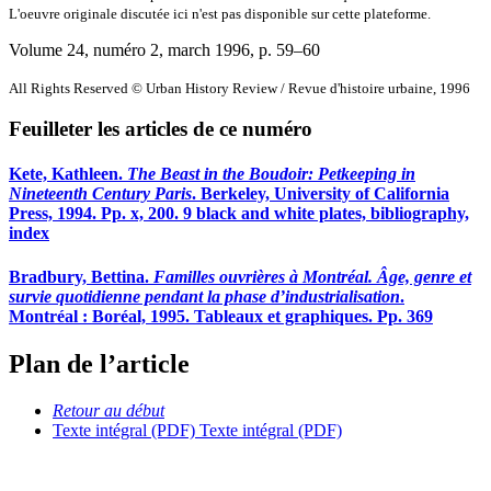
L'oeuvre originale discutée ici n'est pas disponible sur cette plateforme.
Volume 24, numéro 2, march 1996
, p. 59–60
All Rights Reserved © Urban History Review / Revue d'histoire urbaine, 1996
Feuilleter les articles de ce numéro
Kete, Kathleen.
The Beast in the Boudoir: Petkeeping in
Nineteenth Century Paris
. Berkeley, University of California
Press, 1994. Pp. x, 200. 9 black and white plates, bibliography,
index
Bradbury, Bettina.
Familles ouvrières à Montréal. Âge, genre et
survie quotidienne pendant la phase d’industrialisation
.
Montréal : Boréal, 1995. Tableaux et graphiques. Pp. 369
Plan de l’article
Retour au début
Texte intégral (PDF)
Texte intégral (PDF)