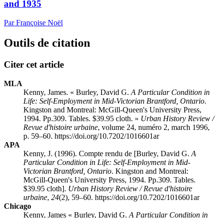
and 1935
Par Françoise Noël
Outils de citation
Citer cet article
MLA
Kenny, James. « Burley, David G.
A Particular Condition in
Life: Self-Employment in Mid-Victorian Brantford, Ontario
.
Kingston and Montreal: McGill-Queen's University Press,
1994. Pp.309. Tables. $39.95 cloth. »
Urban History Review /
Revue d'histoire urbaine
, volume 24, numéro 2, march 1996,
p. 59–60. https://doi.org/10.7202/1016601ar
APA
Kenny, J. (1996). Compte rendu de [Burley, David G.
A
Particular Condition in Life: Self-Employment in Mid-
Victorian Brantford, Ontario
. Kingston and Montreal:
McGill-Queen's University Press, 1994. Pp.309. Tables.
$39.95 cloth].
Urban History Review / Revue d'histoire
urbaine
,
24
(2), 59–60. https://doi.org/10.7202/1016601ar
Chicago
Kenny, James « Burley, David G.
A Particular Condition in