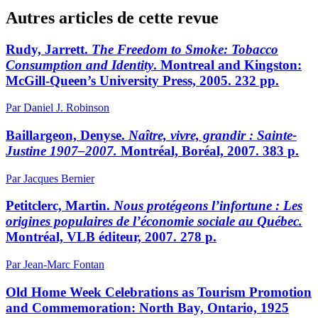
Autres articles de cette revue
Rudy, Jarrett.
The Freedom to Smoke: Tobacco
Consumption and Identity
. Montreal and Kingston:
McGill-Queen’s University Press, 2005. 232 pp.
Par Daniel J. Robinson
Baillargeon, Denyse.
Naître, vivre, grandir : Sainte-
Justine 1907–2007.
Montréal, Boréal, 2007. 383 p.
Par Jacques Bernier
Petitclerc, Martin.
Nous protégeons l’infortune
: Les
origines populaires de l’économie sociale au Québec.
Montréal, VLB éditeur, 2007. 278 p.
Par Jean-Marc Fontan
Old Home Week Celebrations as Tourism Promotion
and Commemoration: North Bay, Ontario, 1925