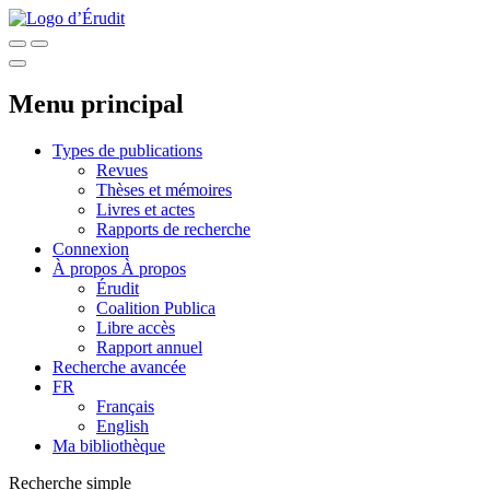
Menu principal
Types de publications
Revues
Thèses et mémoires
Livres et actes
Rapports de recherche
Connexion
À propos
À propos
Érudit
Coalition Publica
Libre accès
Rapport annuel
Recherche avancée
FR
Français
English
Ma bibliothèque
Recherche simple