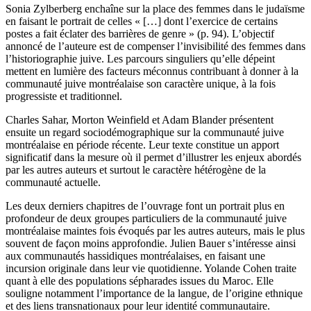
Sonia Zylberberg enchaîne sur la place des femmes dans le judaïsme
en faisant le portrait de celles « […] dont l’exercice de certains
postes a fait éclater des barrières de genre » (p. 94). L’objectif
annoncé de l’auteure est de compenser l’invisibilité des femmes dans
l’historiographie juive. Les parcours singuliers qu’elle dépeint
mettent en lumière des facteurs méconnus contribuant à donner à la
communauté juive montréalaise son caractère unique, à la fois
progressiste et traditionnel.
Charles Sahar, Morton Weinfield et Adam Blander présentent
ensuite un regard sociodémographique sur la communauté juive
montréalaise en période récente. Leur texte constitue un apport
significatif dans la mesure où il permet d’illustrer les enjeux abordés
par les autres auteurs et surtout le caractère hétérogène de la
communauté actuelle.
Les deux derniers chapitres de l’ouvrage font un portrait plus en
profondeur de deux groupes particuliers de la communauté juive
montréalaise maintes fois évoqués par les autres auteurs, mais le plus
souvent de façon moins approfondie. Julien Bauer s’intéresse ainsi
aux communautés hassidiques montréalaises, en faisant une
incursion originale dans leur vie quotidienne. Yolande Cohen traite
quant à elle des populations sépharades issues du Maroc. Elle
souligne notamment l’importance de la langue, de l’origine ethnique
et des liens transnationaux pour leur identité communautaire.