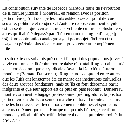
La contribution suivante de Rebecca Margolis traite de l’évolution
de la culture yiddish à Montréal, en relation avec la position
particulière qu’ont occupé les Juifs ashkénazes au point de vue
scolaire, politique et religieux. L’auteure expose comment le yiddish
est passé de langue vernaculaire à « véhicule culturel sophistiqué »,
après qu’il ait été dépassé par l’hébreu comme langue d’usage (p.
94). Une contribution analogue ayant pour objet l’hébreu et son
usage en période plus récente aurait pu s’avérer un complément
utile.
Les deux textes suivants présentent l’apport des populations juives à
la vie culturelle et littéraire montréalaise (Chantal Ringuet) ainsi qu’à
la sphère économique et syndicale d’avant la Deuxième Guerre
mondiale (Bernard Dansereau). Ringuet nous apprend entre autres
que les Juifs ont longtemps été en marge des institutions culturelles
des deux groupes fondateurs, mais qu’ils en font désormais partie
intégrante et que leur apport est de plus en plus reconnu. Dansereau
montre comment le bagage professionnel pré-migratoire, la position
particulière des Juifs au sein du marché du travail montréalais ainsi
que les liens avec les divers mouvements politiques et syndicaux
ailleurs en Amérique et en Europe ont permis l’émergence d’un
monde syndical juif très actif à Montréal dans la première moitié du
e
20
siècle.