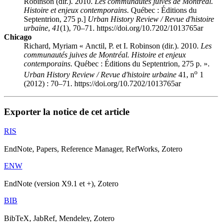
Robinson (dir.). 2010.
Les communautés juives de Montréal.
Histoire et enjeux contemporains
. Québec : Éditions du
Septentrion, 275 p.]
Urban History Review / Revue d'histoire
urbaine
,
41
(1), 70–71. https://doi.org/10.7202/1013765ar
Chicago
Richard, Myriam « Anctil, P. et I. Robinson (dir.). 2010.
Les
communautés juives de Montréal. Histoire et enjeux
contemporains
. Québec : Éditions du Septentrion, 275 p. ».
o
Urban History Review / Revue d'histoire urbaine
41, n
1
(2012) : 70–71. https://doi.org/10.7202/1013765ar
Exporter la notice de cet article
RIS
EndNote, Papers, Reference Manager, RefWorks, Zotero
ENW
EndNote (version X9.1 et +), Zotero
BIB
BibTeX, JabRef, Mendeley, Zotero