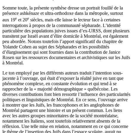
Somme toute, la présente synthèse dresse un portrait fouillé de la
présence ashkénaze et ultra-orthodoxe dans la métropole, surtout
e
e
aux 19
et 20
siècles, mais elle laisse le lecteur face à certaines
interrogations à propos de la communauté sépharade. L’identité
particulière des populations juives issues d’ex-URSS, dont plusieurs
transitent par Israël avant d’élire domicile à Montréal, est également
peu abordée. Notons toutefois l’apport significatif du chapitre de
Yolande Cohen au sujet des Sépharades et les possibilités
d’élargissement qui sont fournies dans la contribution de Janice
Rosen sur les ressources documentaires et archivistiques sur les Juifs
à Montréal.
Le ton employé par les différents auteurs traduit l’intention sous-
jacente à l’ouvrage, qui était d’exposer la réalité juive en tant que
phénomène complexe, en constante évolution et qui tend à se
rapprocher de la « majorité démographique » québécoise. Les
diverses contributions font bien ressortir l’influence des particularités
politiques et linguistiques de Montréal. En ce sens, l’ouvrage arrive
à montrer que les Juifs, les francophones et les anglophones de
Montréal partagent une histoire et un présent commun. Les liens
avec les autres groupes minoritaires de la société montréalaise,
notamment les Italiens, sont toutefois relativement absents de la
réflexion. Une telle mise en relation, notamment en ce qui concerne
le thème de l’insertion des Juifs dans l’espace scolaire, aurait pu