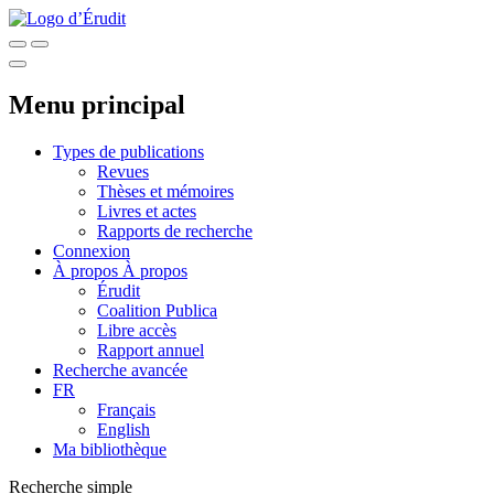
Menu principal
Types de publications
Revues
Thèses et mémoires
Livres et actes
Rapports de recherche
Connexion
À propos
À propos
Érudit
Coalition Publica
Libre accès
Rapport annuel
Recherche avancée
FR
Français
English
Ma bibliothèque
Recherche simple