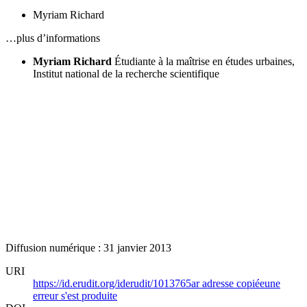
Myriam Richard
…plus d’informations
Myriam Richard
Étudiante à la maîtrise en études urbaines,
Institut national de la recherche scientifique
Diffusion numérique : 31 janvier 2013
URI
https://id.erudit.org/iderudit/1013765ar
adresse copiée
une
erreur s'est produite