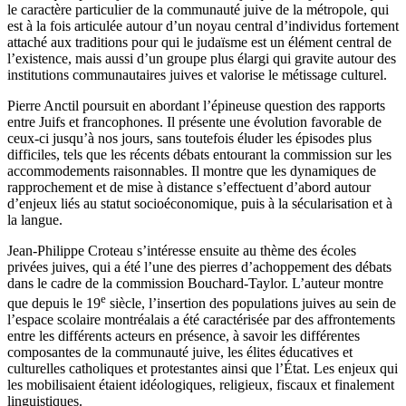
le caractère particulier de la communauté juive de la métropole, qui
est à la fois articulée autour d’un noyau central d’individus fortement
attaché aux traditions pour qui le judaïsme est un élément central de
l’existence, mais aussi d’un groupe plus élargi qui gravite autour des
institutions communautaires juives et valorise le métissage culturel.
Pierre Anctil poursuit en abordant l’épineuse question des rapports
entre Juifs et francophones. Il présente une évolution favorable de
ceux-ci jusqu’à nos jours, sans toutefois éluder les épisodes plus
difficiles, tels que les récents débats entourant la commission sur les
accommodements raisonnables. Il montre que les dynamiques de
rapprochement et de mise à distance s’effectuent d’abord autour
d’enjeux liés au statut socioéconomique, puis à la sécularisation et à
la langue.
Jean-Philippe Croteau s’intéresse ensuite au thème des écoles
privées juives, qui a été l’une des pierres d’achoppement des débats
dans le cadre de la commission Bouchard-Taylor. L’auteur montre
e
que depuis le 19
siècle, l’insertion des populations juives au sein de
l’espace scolaire montréalais a été caractérisée par des affrontements
entre les différents acteurs en présence, à savoir les différentes
composantes de la communauté juive, les élites éducatives et
culturelles catholiques et protestantes ainsi que l’État. Les enjeux qui
les mobilisaient étaient idéologiques, religieux, fiscaux et finalement
linguistiques.