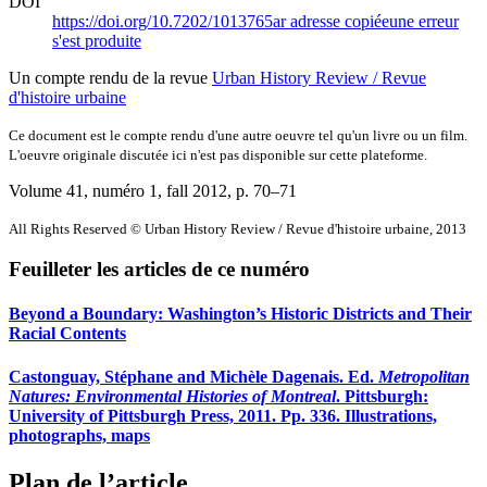
DOI
https://doi.org/10.7202/1013765ar
adresse copiée
une erreur
s'est produite
Un compte rendu de la revue
Urban History Review / Revue
d'histoire urbaine
Ce document est le compte rendu d'une autre oeuvre tel qu'un livre ou un film.
L'oeuvre originale discutée ici n'est pas disponible sur cette plateforme.
Volume 41, numéro 1, fall 2012
, p. 70–71
All Rights Reserved © Urban History Review / Revue d'histoire urbaine, 2013
Feuilleter les articles de ce numéro
Beyond a Boundary: Washington’s Historic Districts and Their
Racial Contents
Castonguay, Stéphane and Michèle Dagenais. Ed.
Metropolitan
Natures: Environmental Histories of Montreal
. Pittsburgh:
University of Pittsburgh Press, 2011. Pp. 336. Illustrations,
photographs, maps
Plan de l’article