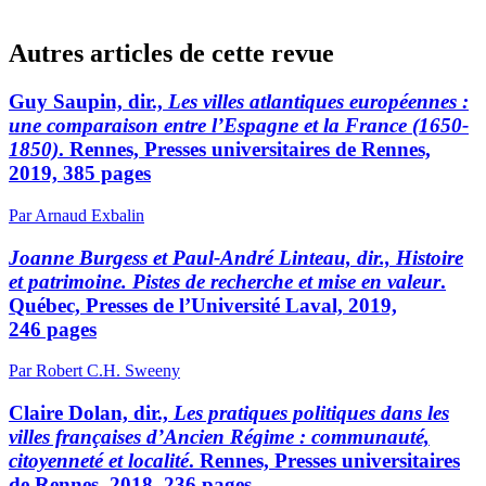
Autres articles de cette revue
Guy Saupin, dir.,
Les villes atlantiques européennes :
une comparaison entre l’Espagne et la France (1650-
1850)
. Rennes, Presses universitaires de Rennes,
2019, 385 pages
Par Arnaud Exbalin
Joanne Burgess et Paul-André Linteau, dir., Histoire
et patrimoine. Pistes de recherche et mise en valeur
.
Québec, Presses de l’Université Laval, 2019,
246 pages
Par Robert C.H. Sweeny
Claire Dolan, dir.,
Les pratiques politiques dans les
villes françaises d’Ancien Régime : communauté,
citoyenneté et localité
. Rennes, Presses universitaires
de Rennes, 2018, 236 pages