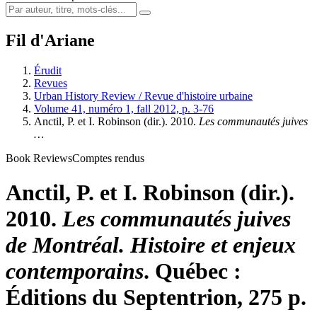
Fil d'Ariane
Érudit
Revues
Urban History Review / Revue d'histoire urbaine
Volume 41, numéro 1, fall 2012, p. 3-76
Anctil, P. et I. Robinson (dir.). 2010.
Les communautés juives
…
Book Reviews
Comptes rendus
Anctil, P. et I. Robinson (dir.).
2010.
Les communautés juives
de Montréal. Histoire et enjeux
contemporains
. Québec :
Éditions du Septentrion, 275 p.