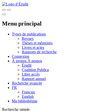
Menu principal
Types de publications
Revues
Thèses et mémoires
Livres et actes
Rapports de recherche
Connexion
À propos
À propos
Érudit
Coalition Publica
Libre accès
Rapport annuel
Recherche avancée
FR
Français
English
Ma bibliothèque
Recherche simple