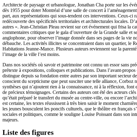
Architecte de paysage et urbanologue, Jonathan Cha porte sur les événe
dès 1955 pour doter Montréal d’une salle de concert à l’aménagement d
part, aux représentations qui sous-tendent ces interventions. Ceux-ci ra
redécouverte des spécificités territoriales et architecturales locales. 
autres ». Jean-Christian Pleau revient sur cet événement qui frisa la ca
commentaires critiques que le gala d’ouverture de la Grande salle et se
anglophone, pour observer l’image donnée dans ses pages de la vie noct
débauche. Les activités illicites se concentraient dans un quartier, le 
Habitations Jeanne-Mance. Plusieurs auteurs reviennent sur la parenté 
l’image de la ville l’est moins.
Dans nos sociétés où savoir et patrimoine ont connu un essor sans pré
prétexte à expositions, colloques et publications. Dans l’avant-propos 
distingue depuis sa fondation entre autres par son important secteur des
conscient du scepticisme que peut susciter une telle alliance, Corboz n
synthèses qui n’ajoutent rien à la connaissance, ni à la réflexion, font
de précieux témoignages. Certains des auteurs ont été des acteurs cl
qu’était préparé le transfert du musée au centre-ville, ou encore l’arc
est certaine, les textes réussissent à très bien saisir le moment charniè
les jeunes bousculent les poncifs culturels, que le théâtre en français s
sociales et politiques, comme le souligne Louise Poissant dans son intro
majeurs.
Liste des figures