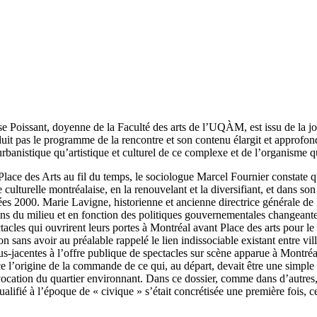
ise Poissant, doyenne de la Faculté des arts de l’UQÀM, est issu de la j
roduit pas le programme de la rencontre et son contenu élargit et approf
 urbanistique qu’artistique et culturel de ce complexe et de l’organisme qu
Place des Arts au fil du temps, le sociologue Marcel Fournier constate 
ie culturelle montréalaise, en la renouvelant et la diversifiant, et dans
ées 2000. Marie Lavigne, historienne et ancienne directrice générale de 
ions du milieu et en fonction des politiques gouvernementales changeante
cles qui ouvrirent leurs portes à Montréal avant Place des arts pour le 
sans avoir au préalable rappelé le lien indissociable existant entre vill
sous-jacentes à l’offre publique de spectacles sur scène apparue à Montr
ce l’origine de la commande de ce qui, au départ, devait être une simple
a vocation du quartier environnant. Dans ce dossier, comme dans d’autres
ifié à l’époque de « civique » s’était concrétisée une première fois, ce