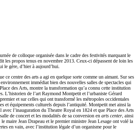
ournée de colloque organisée dans le cadre des festivités marquant le
ondit les propos tenus en novembre 2013. Ceux-ci dépassent de loin les
i le gère, d’hier à aujourd’hui.
que ce centre des arts a agi en quelque sorte comme un aimant. Sur ses
 son environnement immédiat bien des nouvelles salles de spectacles qui
Place des Arts, montre la transformation qu’a connu cette institution
s. L’historien de l’art Raymond Montpetit et l’urbaniste Gérard
premier et sur celles qui ont transformé les métropoles occidentales
es et équipements culturels depuis l’antiquité. Montpetit met ainsi la
éal avec l’inauguration du Theatre Royal en 1824 et que Place des Arts
 salle de concert et les modalités de sa conversion en
arts center
, ainsi
, le maire Jean Drapeau et le premier ministre Jean Lesage ont volé la
rtes en vain, avec l’institution légale d’un organisme pour le