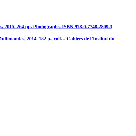
, 2015. 264 pp. Photographs. ISBN 978-0-7748-2809-3
ultimondes, 2014, 182 p., coll. « Cahiers de l’Institut du