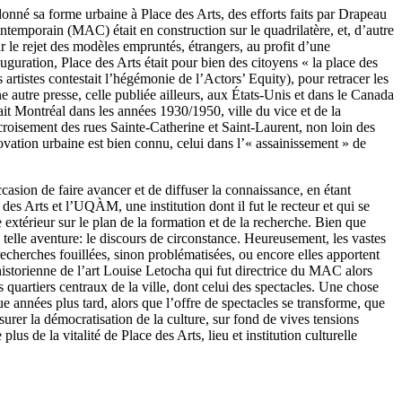
onné sa forme urbaine à Place des Arts, des efforts faits par Drapeau
temporain (MAC) était en construction sur le quadrilatère, et, d’autre
ar le rejet des modèles empruntés, étrangers, au profit d’une
auguration, Place des Arts était pour bien des citoyens « la place des
 artistes contestait l’hégémonie de l’Actors’ Equity), pour retracer les
e autre presse, celle publiée ailleurs, aux États-Unis et dans le Canada
it Montréal dans les années 1930/1950, ville du vice et de la
u croisement des rues Sainte-Catherine et Saint-Laurent, non loin des
ovation urbaine est bien connu, celui dans l’« assainissement » de
sion de faire avancer et de diffuser la connaissance, en étant
des Arts et l’UQÀM, une institution dont il fut le recteur et qui se
e extérieur sur le plan de la formation et de la recherche. Bien que
 telle aventure: le discours de circonstance. Heureusement, les vastes
 recherches fouillées, sinon problématisées, ou encore elles apportent
storienne de l’art Louise Letocha qui fut directrice du MAC alors
 quartiers centraux de la ville, dont celui des spectacles. Une chose
que années plus tard, alors que l’offre de spectacles se transforme, que
assurer la démocratisation de la culture, sur fond de vives tensions
s de la vitalité de Place des Arts, lieu et institution culturelle