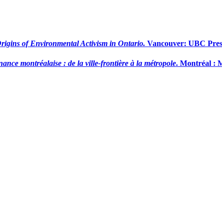
rigins of Environmental Activism in Ontario.
Vancouver: UBC Press
ance montréalaise : de la ville-frontière à la métropole
. Montréal : M