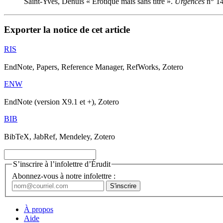
Saint-Yves, Denuis « Érotique mais sans titre ».
Urgences
n
14
Exporter la notice de cet article
RIS
EndNote, Papers, Reference Manager, RefWorks, Zotero
ENW
EndNote (version X9.1 et +), Zotero
BIB
BibTeX, JabRef, Mendeley, Zotero
S’inscrire à l’infolettre d’Érudit
Abonnez-vous à notre infolettre :
À propos
Aide