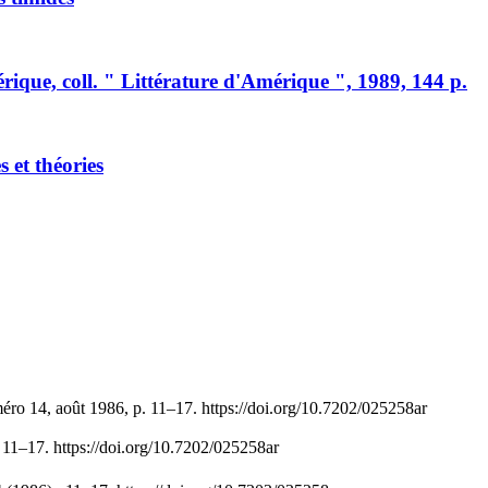
ique, coll. " Littérature d'Amérique ", 1989, 144 p.
 et théories
éro 14, août 1986, p. 11–17. https://doi.org/10.7202/025258ar
, 11–17. https://doi.org/10.7202/025258ar