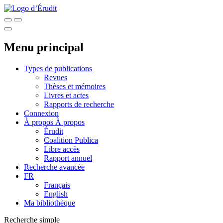
Menu principal
Types de publications
Revues
Thèses et mémoires
Livres et actes
Rapports de recherche
Connexion
À propos
À propos
Érudit
Coalition Publica
Libre accès
Rapport annuel
Recherche avancée
FR
Français
English
Ma bibliothèque
Recherche simple