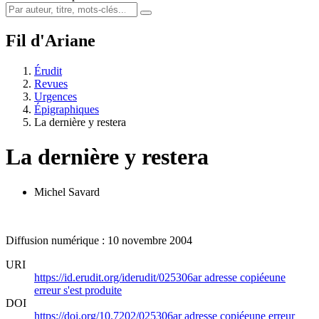
Fil d'Ariane
Érudit
Revues
Urgences
Épigraphiques
La dernière y restera
La dernière y restera
Michel Savard
Diffusion numérique : 10 novembre 2004
URI
https://id.erudit.org/iderudit/025306ar
adresse copiée
une
erreur s'est produite
DOI
https://doi.org/10.7202/025306ar
adresse copiée
une erreur