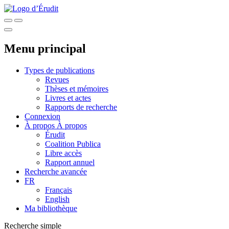
Menu principal
Types de publications
Revues
Thèses et mémoires
Livres et actes
Rapports de recherche
Connexion
À propos
À propos
Érudit
Coalition Publica
Libre accès
Rapport annuel
Recherche avancée
FR
Français
English
Ma bibliothèque
Recherche simple