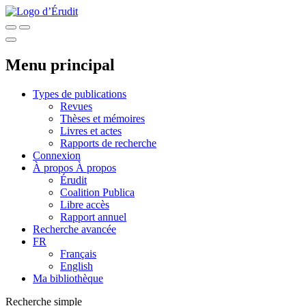
Menu principal
Types de publications
Revues
Thèses et mémoires
Livres et actes
Rapports de recherche
Connexion
À propos
À propos
Érudit
Coalition Publica
Libre accès
Rapport annuel
Recherche avancée
FR
Français
English
Ma bibliothèque
Recherche simple