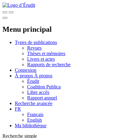
Menu principal
Types de publications
Revues
Thèses et mémoires
Livres et actes
Rapports de recherche
Connexion
À propos
À propos
Érudit
Coalition Publica
Libre accès
Rapport annuel
Recherche avancée
FR
Français
English
Ma bibliothèque
Recherche simple