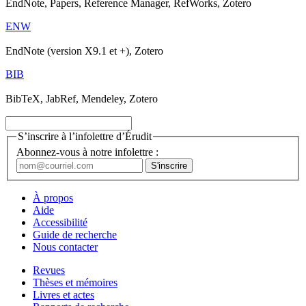
EndNote, Papers, Reference Manager, RefWorks, Zotero
ENW
EndNote (version X9.1 et +), Zotero
BIB
BibTeX, JabRef, Mendeley, Zotero
S’inscrire à l’infolettre d’Érudit
Abonnez-vous à notre infolettre :
À propos
Aide
Accessibilité
Guide de recherche
Nous contacter
Revues
Thèses et mémoires
Livres et actes