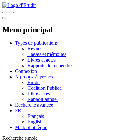
Menu principal
Types de publications
Revues
Thèses et mémoires
Livres et actes
Rapports de recherche
Connexion
À propos
À propos
Érudit
Coalition Publica
Libre accès
Rapport annuel
Recherche avancée
FR
Français
English
Ma bibliothèque
Recherche simple