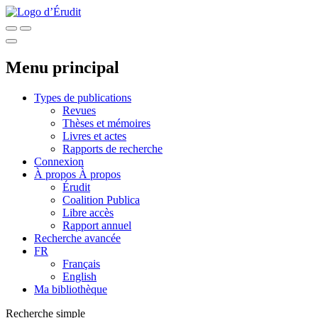
Menu principal
Types de publications
Revues
Thèses et mémoires
Livres et actes
Rapports de recherche
Connexion
À propos
À propos
Érudit
Coalition Publica
Libre accès
Rapport annuel
Recherche avancée
FR
Français
English
Ma bibliothèque
Recherche simple