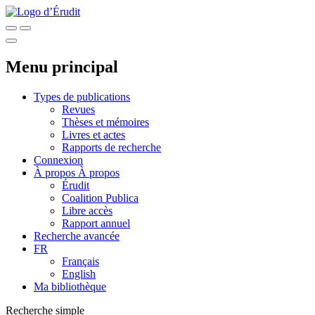
Menu principal
Types de publications
Revues
Thèses et mémoires
Livres et actes
Rapports de recherche
Connexion
À propos
À propos
Érudit
Coalition Publica
Libre accès
Rapport annuel
Recherche avancée
FR
Français
English
Ma bibliothèque
Recherche simple