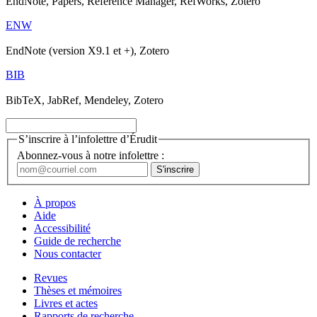
EndNote, Papers, Reference Manager, RefWorks, Zotero
ENW
EndNote (version X9.1 et +), Zotero
BIB
BibTeX, JabRef, Mendeley, Zotero
S’inscrire à l’infolettre d’Érudit
Abonnez-vous à notre infolettre :
À propos
Aide
Accessibilité
Guide de recherche
Nous contacter
Revues
Thèses et mémoires
Livres et actes
Rapports de recherche