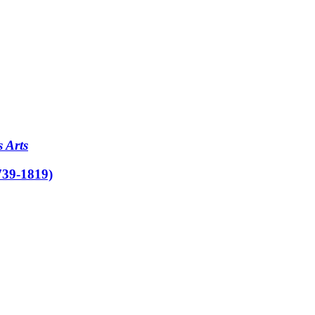
s Arts
739-1819)