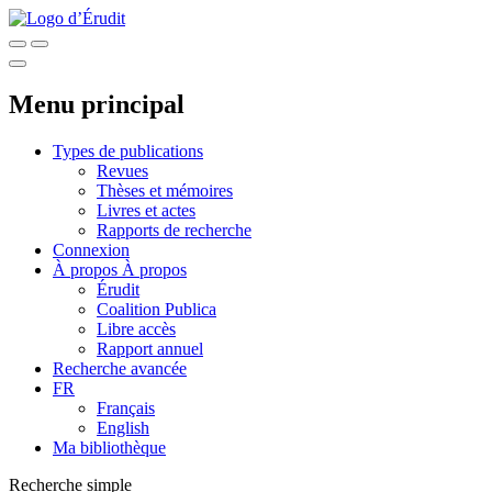
Menu principal
Types de publications
Revues
Thèses et mémoires
Livres et actes
Rapports de recherche
Connexion
À propos
À propos
Érudit
Coalition Publica
Libre accès
Rapport annuel
Recherche avancée
FR
Français
English
Ma bibliothèque
Recherche simple