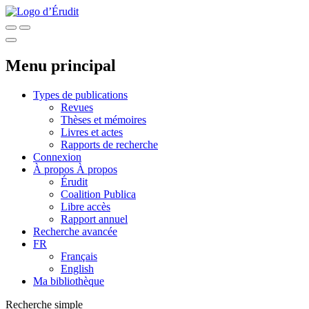
Menu principal
Types de publications
Revues
Thèses et mémoires
Livres et actes
Rapports de recherche
Connexion
À propos
À propos
Érudit
Coalition Publica
Libre accès
Rapport annuel
Recherche avancée
FR
Français
English
Ma bibliothèque
Recherche simple