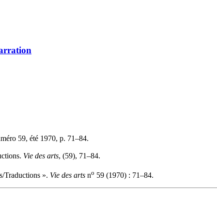
arration
uméro 59, été 1970, p. 71–84.
uctions.
Vie des arts
, (59), 71–84.
o
s/Traductions ».
Vie des arts
n
59 (1970) : 71–84.