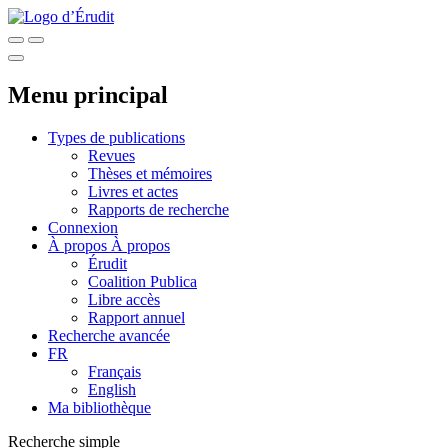
Menu principal
Types de publications
Revues
Thèses et mémoires
Livres et actes
Rapports de recherche
Connexion
À propos
À propos
Érudit
Coalition Publica
Libre accès
Rapport annuel
Recherche avancée
FR
Français
English
Ma bibliothèque
Recherche simple