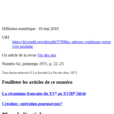
Diffusion numérique : 10 mai 2010
URI
https://id.erudit.org/iderudit/57998ac
adresse copiée
une erreur
s'est produite
Un article de la revue
Vie des arts
Numéro 62, printemps 1971
, p. 22–23
Tous droits réservés © La Société La Vie des Arts, 1971
Feuilleter les articles de ce numéro
e
e
La céramique française du XV
au XVIII
Siècle
Création : opération
pourquoi pas
?