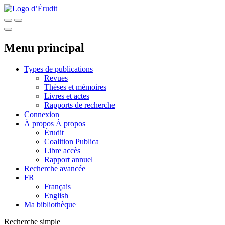
Menu principal
Types de publications
Revues
Thèses et mémoires
Livres et actes
Rapports de recherche
Connexion
À propos
À propos
Érudit
Coalition Publica
Libre accès
Rapport annuel
Recherche avancée
FR
Français
English
Ma bibliothèque
Recherche simple