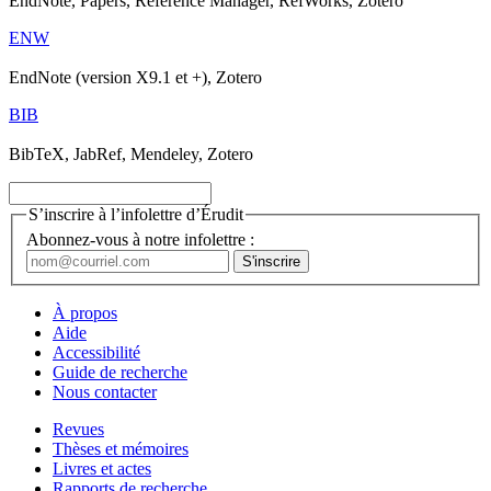
EndNote, Papers, Reference Manager, RefWorks, Zotero
ENW
EndNote (version X9.1 et +), Zotero
BIB
BibTeX, JabRef, Mendeley, Zotero
S’inscrire à l’infolettre d’Érudit
Abonnez-vous à notre infolettre :
À propos
Aide
Accessibilité
Guide de recherche
Nous contacter
Revues
Thèses et mémoires
Livres et actes
Rapports de recherche