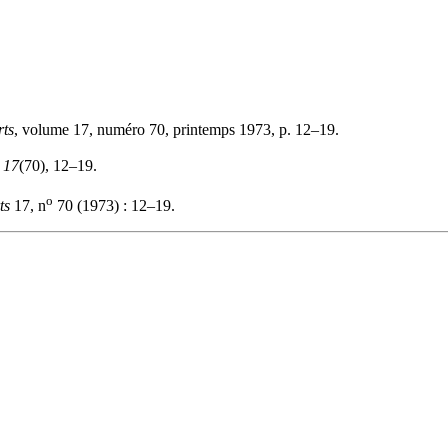
rts
, volume 17, numéro 70, printemps 1973, p. 12–19.
,
17
(70), 12–19.
o
ts
17, n
70 (1973) : 12–19.