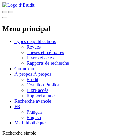
Menu principal
Types de publications
Revues
Thèses et mémoires
Livres et actes
Rapports de recherche
Connexion
À propos
À propos
Érudit
Coalition Publica
Libre accès
Rapport annuel
Recherche avancée
FR
Français
English
Ma bibliothèque
Recherche simple