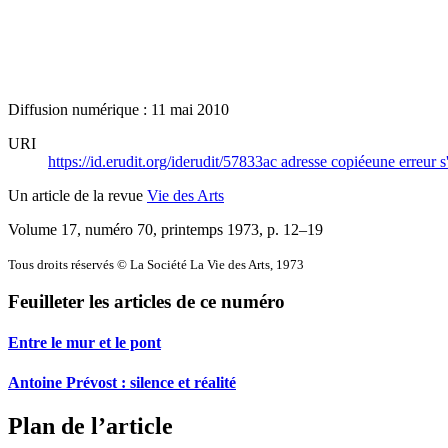
Diffusion numérique : 11 mai 2010
URI
https://id.erudit.org/iderudit/57833ac
adresse copiée
une erreur s
Un article de la revue
Vie des Arts
Volume 17, numéro 70, printemps 1973
, p. 12–19
Tous droits réservés © La Société La Vie des Arts, 1973
Feuilleter les articles de ce numéro
Entre le mur et le pont
Antoine Prévost : silence et réalité
Plan de l’article