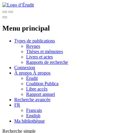
Menu principal
Types de publications
Revues
Thèses et mémoires
Livres et actes
Rapports de recherche
Connexion
À propos
À propos
Érudit
Coalition Publica
Libre accès
Rapport annuel
Recherche avancée
FR
Français
English
Ma bibliothèque
Recherche simple