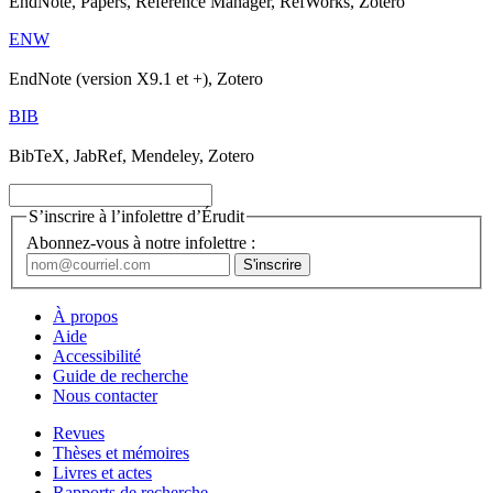
EndNote, Papers, Reference Manager, RefWorks, Zotero
ENW
EndNote (version X9.1 et +), Zotero
BIB
BibTeX, JabRef, Mendeley, Zotero
S’inscrire à l’infolettre d’Érudit
Abonnez-vous à notre infolettre :
À propos
Aide
Accessibilité
Guide de recherche
Nous contacter
Revues
Thèses et mémoires
Livres et actes
Rapports de recherche