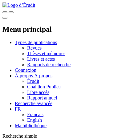
Menu principal
Types de publications
Revues
Thèses et mémoires
Livres et actes
Rapports de recherche
Connexion
À propos
À propos
Érudit
Coalition Publica
Libre accès
Rapport annuel
Recherche avancée
FR
Français
English
Ma bibliothèque
Recherche simple