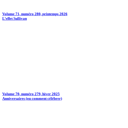
Volume 71, numéro 280, printemps 2026
L’effet Sullivan
Volume 70, numéro 279, hiver 2025
Anniversaires (ou comment célébrer)