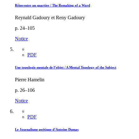
Réinventer un quartier / The Remaking of a Ward
Reynald Gadoury et Reny Gadoury
p. 24–105
Notice
PDF
Une topologie mentale de l’objet / A Mental Topology of the Subject
Pierre Hamelin
p. 26–106
Notice
PDF
Le Journalisme poétique d’Antoine Dumas