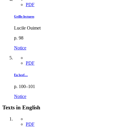
PDF
Grille-lectures
Lucile Ouimet
p. 98
Notice
PDF
En bref…
p. 100–101
Notice
Texts in English
PDF