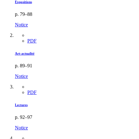
Expositions
p. 79–88
Notice
PDF
Art-actualité
p. 89–91
Notice
PDF
Lectures
p. 92–97
Notice