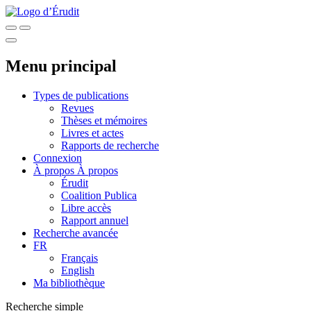
Menu principal
Types de publications
Revues
Thèses et mémoires
Livres et actes
Rapports de recherche
Connexion
À propos
À propos
Érudit
Coalition Publica
Libre accès
Rapport annuel
Recherche avancée
FR
Français
English
Ma bibliothèque
Recherche simple