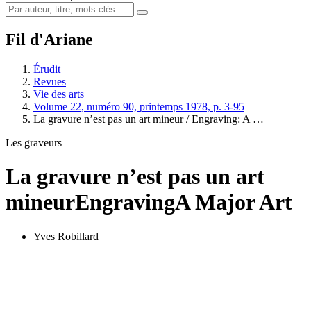
Fil d'Ariane
Érudit
Revues
Vie des arts
Volume 22, numéro 90, printemps 1978, p. 3-95
La gravure n’est pas un art mineur / Engraving: A …
Les graveurs
La gravure n’est pas un art
mineur
Engraving
A Major Art
Yves Robillard