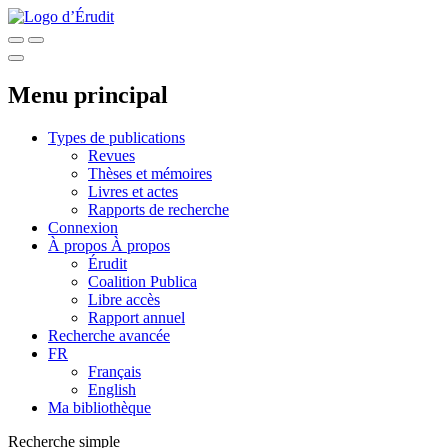
Menu principal
Types de publications
Revues
Thèses et mémoires
Livres et actes
Rapports de recherche
Connexion
À propos
À propos
Érudit
Coalition Publica
Libre accès
Rapport annuel
Recherche avancée
FR
Français
English
Ma bibliothèque
Recherche simple