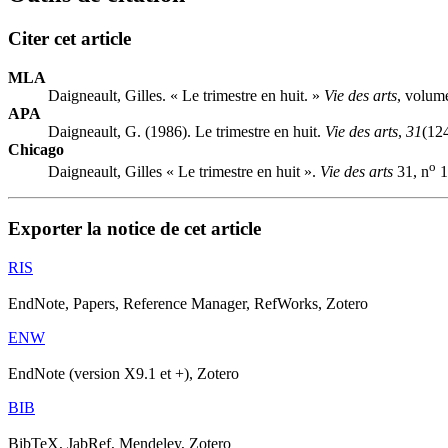
Citer cet article
MLA
Daigneault, Gilles. « Le trimestre en huit. »
Vie des arts
, volum
APA
Daigneault, G. (1986). Le trimestre en huit.
Vie des arts
,
31
(12
Chicago
o
Daigneault, Gilles « Le trimestre en huit ».
Vie des arts
31, n
1
Exporter la notice de cet article
RIS
EndNote, Papers, Reference Manager, RefWorks, Zotero
ENW
EndNote (version X9.1 et +), Zotero
BIB
BibTeX, JabRef, Mendeley, Zotero