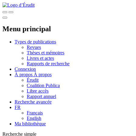
Menu principal
Types de publications
Revues
Thèses et mémoires
Livres et actes
Rapports de recherche
Connexion
À propos
À propos
Érudit
Coalition Publica
Libre accès
Rapport annuel
Recherche avancée
FR
Français
English
Ma bibliothèque
Recherche simple