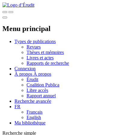
Menu principal
Types de publications
Revues
Thèses et mémoires
Livres et actes
Rapports de recherche
Connexion
À propos
À propos
Érudit
Coalition Publica
Libre accès
Rapport annuel
Recherche avancée
FR
Français
English
Ma bibliothèque
Recherche simple