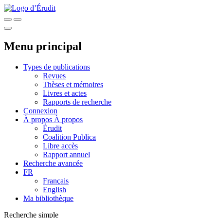
Menu principal
Types de publications
Revues
Thèses et mémoires
Livres et actes
Rapports de recherche
Connexion
À propos
À propos
Érudit
Coalition Publica
Libre accès
Rapport annuel
Recherche avancée
FR
Français
English
Ma bibliothèque
Recherche simple