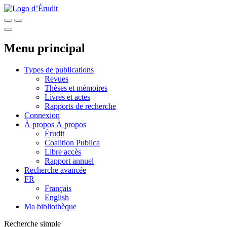
Menu principal
Types de publications
Revues
Thèses et mémoires
Livres et actes
Rapports de recherche
Connexion
À propos
À propos
Érudit
Coalition Publica
Libre accès
Rapport annuel
Recherche avancée
FR
Français
English
Ma bibliothèque
Recherche simple