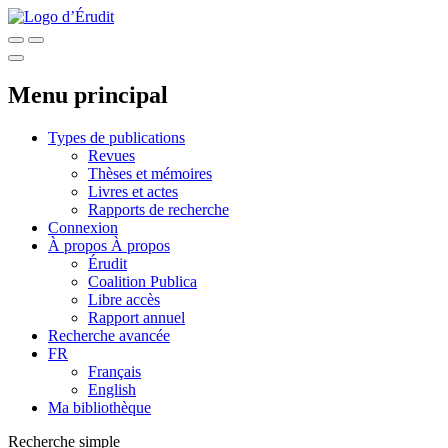
Menu principal
Types de publications
Revues
Thèses et mémoires
Livres et actes
Rapports de recherche
Connexion
À propos
À propos
Érudit
Coalition Publica
Libre accès
Rapport annuel
Recherche avancée
FR
Français
English
Ma bibliothèque
Recherche simple