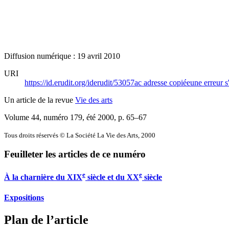
Diffusion numérique : 19 avril 2010
URI
https://id.erudit.org/iderudit/53057ac
adresse copiée
une erreur s
Un article de la revue
Vie des arts
Volume 44, numéro 179, été 2000
, p. 65–67
Tous droits réservés © La Société La Vie des Arts, 2000
Feuilleter les articles de ce numéro
e
e
À la charnière du XIX
siècle et du XX
siècle
Expositions
Plan de l’article