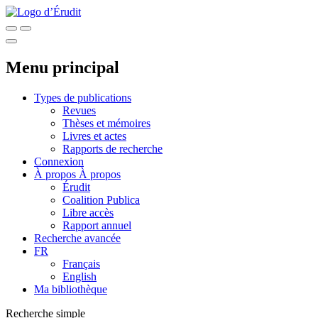
Menu principal
Types de publications
Revues
Thèses et mémoires
Livres et actes
Rapports de recherche
Connexion
À propos
À propos
Érudit
Coalition Publica
Libre accès
Rapport annuel
Recherche avancée
FR
Français
English
Ma bibliothèque
Recherche simple