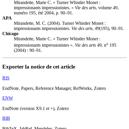
Mirandette, Marie C. « Turner Whistler Monet :
impressionants impressionistes. »
Vie des arts
, volume 49,
numéro 195, été 2004, p. 90–91.
APA
Mirandette, M. C. (2004). Turner Whistler Monet :
impressionants impressionistes.
Vie des arts
,
49
(195), 90–91.
Chicago
Mirandette, Marie C. « Turner Whistler Monet :
o
impressionants impressionistes ».
Vie des arts
49, n
195
(2004) : 90–91.
Exporter la notice de cet article
RIS
EndNote, Papers, Reference Manager, RefWorks, Zotero
ENW
EndNote (version X9.1 et +), Zotero
BIB
BibTeX, JabRef, Mendeley, Zotero