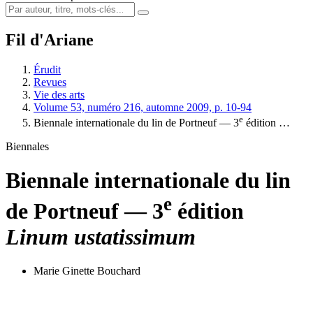
Fil d'Ariane
Érudit
Revues
Vie des arts
Volume 53, numéro 216, automne 2009, p. 10-94
e
Biennale internationale du lin de Portneuf — 3
édition …
Biennales
Biennale internationale du lin
e
de Portneuf — 3
édition
Linum ustatissimum
Marie Ginette Bouchard