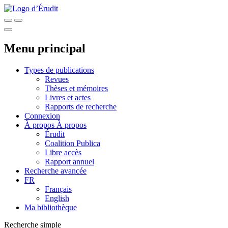
Menu principal
Types de publications
Revues
Thèses et mémoires
Livres et actes
Rapports de recherche
Connexion
À propos
À propos
Érudit
Coalition Publica
Libre accès
Rapport annuel
Recherche avancée
FR
Français
English
Ma bibliothèque
Recherche simple