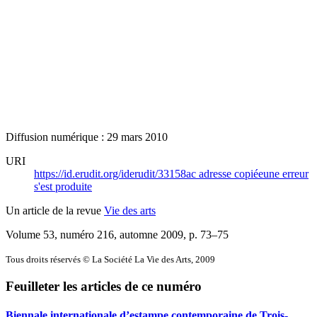
Diffusion numérique : 29 mars 2010
URI
https://id.erudit.org/iderudit/33158ac
adresse copiée
une erreur
s'est produite
Un article de la revue
Vie des arts
Volume 53, numéro 216, automne 2009
, p. 73–75
Tous droits réservés © La Société La Vie des Arts, 2009
Feuilleter les articles de ce numéro
Biennale internationale d’estampe contemporaine de Trois-