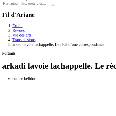
Fil d'Ariane
Érudit
Revues
Vie des arts
Transmissions
arkadi lavoie lachappelle. Le récit d’une correspondance
Portraits
arkadi lavoie lachappelle. Le r
eunice bélidor