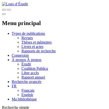
Menu principal
Types de publications
Revues
Thèses et mémoires
Livres et actes
Rapports de recherche
Connexion
À propos
À propos
Érudit
Coalition Publica
Libre accès
Rapport annuel
Recherche avancée
FR
Français
English
Ma bibliothèque
Recherche simple