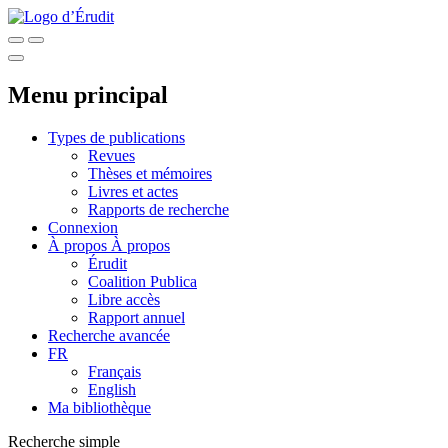
Menu principal
Types de publications
Revues
Thèses et mémoires
Livres et actes
Rapports de recherche
Connexion
À propos
À propos
Érudit
Coalition Publica
Libre accès
Rapport annuel
Recherche avancée
FR
Français
English
Ma bibliothèque
Recherche simple