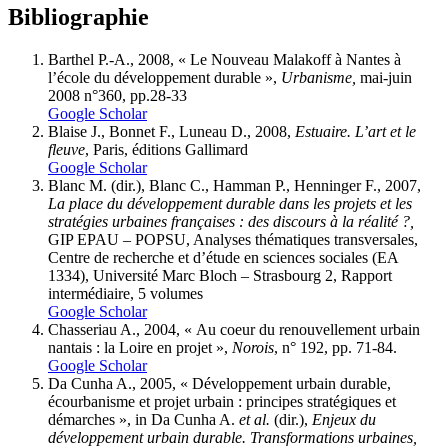
Bibliographie
Barthel P.-A., 2008, « Le Nouveau Malakoff à Nantes à
l’école du développement durable »,
Urbanisme,
mai-juin
2008 n°360, pp.28-33
Google Scholar
Blaise J., Bonnet F., Luneau D., 2008,
Estuaire. L’art et le
fleuve
, Paris, éditions Gallimard
Google Scholar
Blanc M. (dir.), Blanc C., Hamman P., Henninger F., 2007,
La place du développement durable dans les projets et les
stratégies urbaines françaises : des discours à la réalité ?,
GIP EPAU – POPSU, Analyses thématiques transversales,
Centre de recherche et d’étude en sciences sociales (EA
1334), Université Marc Bloch – Strasbourg 2, Rapport
intermédiaire, 5 volumes
Google Scholar
Chasseriau A., 2004, « Au coeur du renouvellement urbain
nantais : la Loire en projet »,
Norois
, n° 192, pp. 71-84.
Google Scholar
Da Cunha A., 2005, « Développement urbain durable,
écourbanisme et projet urbain : principes stratégiques et
démarches », in Da Cunha A.
et al.
(dir.),
Enjeux
du
développement urbain durable. Transformations
urbaines,