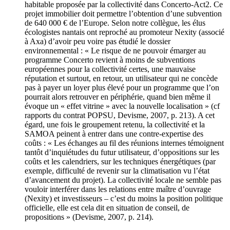
habitable proposée par la collectivité dans Concerto-Act2. Ce
projet immobilier doit permettre l’obtention d’une subvention
de 640 000 € de l’Europe. Selon notre collègue, les élus
écologistes nantais ont reproché au promoteur Nexity (associé
à Axa) d’avoir peu voire pas étudié le dossier
environnemental : « Le risque de ne pouvoir émarger au
programme Concerto revient à moins de subventions
européennes pour la collectivité certes, une mauvaise
réputation et surtout, en retour, un utilisateur qui ne concède
pas à payer un loyer plus élevé pour un programme que l’on
pourrait alors retrouver en périphérie, quand bien même il
évoque un « effet vitrine » avec la nouvelle localisation » (cf
rapports du contrat POPSU, Devisme, 2007, p. 213). A cet
égard, une fois le groupement retenu, la collectivité et la
SAMOA peinent à entrer dans une contre-expertise des
coûts : « Les échanges au fil des réunions internes témoignent
tantôt d’inquiétudes du futur utilisateur, d’oppositions sur les
coûts et les calendriers, sur les techniques énergétiques (par
exemple, difficulté de revenir sur la climatisation vu l’état
d’avancement du projet). La collectivité locale ne semble pas
vouloir interférer dans les relations entre maître d’ouvrage
(Nexity) et investisseurs – c’est du moins la position politique
officielle, elle est cela dit en situation de conseil, de
propositions » (Devisme, 2007, p. 214).