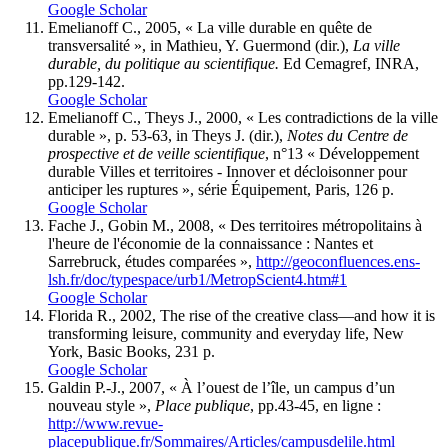
Google Scholar
Emelianoff C., 2005, « La ville durable en quête de
transversalité », in Mathieu, Y. Guermond (dir.),
La ville
durable, du politique au scientifique.
Ed Cemagref, INRA,
pp.129-142.
Google Scholar
Emelianoff C., Theys J., 2000, « Les contradictions de la ville
durable », p. 53-63, in Theys J. (dir.),
Notes du Centre de
prospective et de veille scientifique
, n°13 « Développement
durable Villes et territoires - Innover et décloisonner pour
anticiper les ruptures », série Équipement, Paris, 126 p.
Google Scholar
Fache J., Gobin M., 2008, « Des territoires métropolitains à
l'heure de l'économie de la connaissance : Nantes et
Sarrebruck, études comparées »,
http://geoconfluences.ens-
lsh.fr/doc/typespace/urb1/MetropScient4.htm#1
Google Scholar
Florida R., 2002, The rise of the creative class—and how it is
transforming leisure, community and everyday life, New
York, Basic Books, 231 p.
Google Scholar
Galdin P.-J., 2007, « À l’ouest de l’île, un campus d’un
nouveau style »,
Place publique
, pp.43-45, en ligne :
http://www.revue-
placepublique.fr/Sommaires/Articles/campusdelile.html