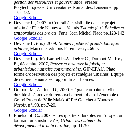
gestion des ressources et
gouvernance
, Presses
Polytechniques et Universitaires Romandes, Lausanne, pp.
175-192.
Google Scholar
Devisme L., 2007, « Centralité et visibilité dans le projet
urbain de l’île de Nantes » in Yannis
Tsiomis
(dir.)
Échelles et
temporalités des projets,
Paris, Jean Michel Place pp.123-142
Google Scholar
Devisme L. (dir.), 2009,
Nantes : petite et grande fabrique
urbaine,
Marseille, éditions Parenthèses, 266 p.
Google Scholar
Devisme L. (dir.), Barthel P.-A., Dèbre C., Dumont M., Roy
E., décembre 2007,
Penser et observer la fabrique
urbanistique nantaise contemporaine,
GIP-EPAU, Plate
forme d’observation des projets et stratégies urbaines, Equipe
de recherche nantaise, rapport final, 3 tomes.
Google Scholar
Dumont M., Andrieu D., 2006, « Qualité urbaine et ville
durable à l'épreuve du renouvellement urbain. L'exemple du
Grand Projet de Ville Malakoff Pré Gauchet à Nantes »,
Norois,
n°198, pp.7-20.
Google Scholar
Emelianoff C., 2007, « Les quartiers durables en Europe : un
tournant urbanistique ? »,
Urbia : les Cahiers du
développement urbain durable,
pp. 11-30.