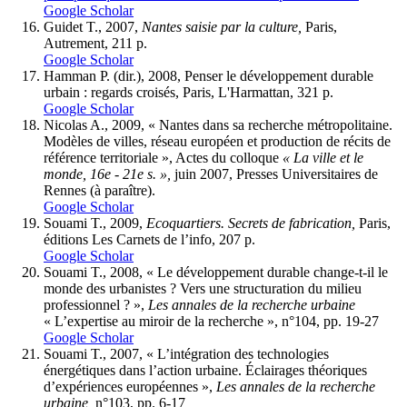
Google Scholar
Guidet T., 2007,
Nantes saisie par la culture,
Paris,
Autrement, 211 p.
Google Scholar
Hamman P. (dir.), 2008, Penser le développement durable
urbain : regards croisés, Paris, L'Harmattan, 321 p.
Google Scholar
Nicolas A., 2009, « Nantes dans sa recherche métropolitaine.
Modèles de villes, réseau européen et production de récits de
référence territoriale », Actes du colloque
« La ville et le
monde, 16e - 21e s. »,
juin 2007, Presses Universitaires de
Rennes (à paraître).
Google Scholar
Souami T., 2009,
Ecoquartiers. Secrets de fabrication,
Paris,
éditions Les Carnets de l’info, 207 p.
Google Scholar
Souami T., 2008, « Le développement durable change-t-il le
monde des urbanistes ? Vers une structuration du milieu
professionnel ? »,
Les annales de la recherche urbaine
« L’expertise au miroir de la recherche », n°104, pp. 19-27
Google Scholar
Souami T., 2007, « L’intégration des technologies
énergétiques dans l’action urbaine. Éclairages théoriques
d’expériences européennes »,
Les annales de la recherche
urbaine,
n°103, pp. 6-17