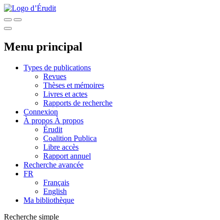
Menu principal
Types de publications
Revues
Thèses et mémoires
Livres et actes
Rapports de recherche
Connexion
À propos
À propos
Érudit
Coalition Publica
Libre accès
Rapport annuel
Recherche avancée
FR
Français
English
Ma bibliothèque
Recherche simple