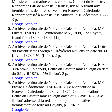
Ministère de la marine et des colonies, Cabinet du Ministre,
Rapport n° 640 de Monsieur Kulezysky M.A relatif aux
tremblements de terres survenus en Nouvelle-Calédonie.
Rapport adressé à Monsieur le Ministre le 10 décembre 1863,
3 p.
Google Scholar
Archive Territoriale de Nouvelle-Calédonie, Nouméa, MF
Divers, 1MI26(R1), Whitehouse MS., 1898, The Loyalty
island from 1840 to 1896, 112p.
Google Scholar
Archive Territoriale de Nouvelle-Calédonie, Nouméa, Lettre
du Pasteur James Sleigh au Révérend Mullens en date du 30
janvier 1878 à
Mu
(Lifou), 2 p.
Google Scholar
Archive Territoriale de Nouvelle-Calédonie, Nouméa, Box-
34/Reel-49/Folder-08, Lettre du Pasteur James Sleigh en date
du 02 avril 1875, à
Mu
(Lifou), 2 p.
Google Scholar
Archive Territoriale de Nouvelle-Calédonie, Nouméa, MF
Presse Calédonienne, 1MI14(R6), Le Moniteur de la
Nouvelle-Calédonie du 28 avril 1875, Communications,
Lettre du Pasteur James Sleigh datée du 02 avril 1875 à
Mu
(Lifou) adressée à la rédaction du journal, relative au
tremblement de terre au Loyalty, p. 170-171.
Google Scholar