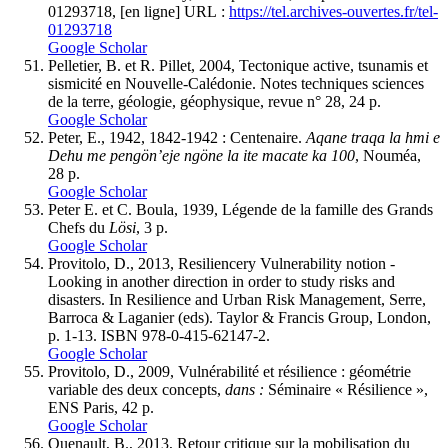
01293718, [en ligne] URL :
https://tel.archives-ouvertes.fr/tel-
01293718
Google Scholar
Pelletier, B. et R. Pillet, 2004, Tectonique active, tsunamis et
sismicité en Nouvelle-Calédonie. Notes techniques sciences
de la terre, géologie, géophysique, revue n° 28, 24 p.
Google Scholar
Peter, E., 1942, 1842-1942 : Centenaire.
Aqane traqa la hmi e
Dehu me pengön’eje ngöne la ite macate ka 100
, Nouméa,
28 p.
Google Scholar
Peter E. et C. Boula, 1939, Légende de la famille des Grands
Chefs du
Lösi
, 3 p.
Google Scholar
Provitolo, D., 2013, Resiliencery Vulnerability notion -
Looking in another direction in order to study risks and
disasters. In Resilience and Urban Risk Management, Serre,
Barroca & Laganier (eds). Taylor & Francis Group, London,
p. 1-13. ISBN 978-0-415-62147-2.
Google Scholar
Provitolo, D., 2009, Vulnérabilité et résilience : géométrie
variable des deux concepts,
dans :
Séminaire « Résilience »,
ENS Paris, 42 p.
Google Scholar
Quenault, B., 2013, Retour critique sur la mobilisation du