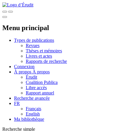
Menu principal
Types de publications
Revues
Thèses et mémoires
Livres et actes
Rapports de recherche
Connexion
À propos
À propos
Érudit
Coalition Publica
Libre accès
Rapport annuel
Recherche avancée
FR
Français
English
Ma bibliothèque
Recherche simple