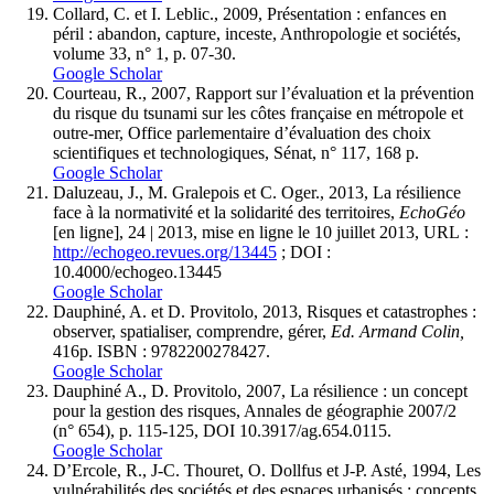
Collard, C. et I. Leblic., 2009, Présentation : enfances en
péril : abandon, capture, inceste, Anthropologie et sociétés,
volume 33, n° 1, p. 07-30.
Google Scholar
Courteau, R., 2007, Rapport sur l’évaluation et la prévention
du risque du tsunami sur les côtes française en métropole et
outre-mer, Office parlementaire d’évaluation des choix
scientifiques et technologiques, Sénat, n° 117, 168 p.
Google Scholar
Daluzeau, J., M. Gralepois et C. Oger., 2013, La résilience
face à la normativité et la solidarité des territoires,
EchoGéo
[en ligne], 24 | 2013, mise en ligne le 10 juillet 2013, URL :
http://echogeo.revues.org/13445
; DOI :
10.4000/echogeo.13445
Google Scholar
Dauphiné, A. et D. Provitolo, 2013, Risques et catastrophes :
observer, spatialiser, comprendre, gérer,
Ed. Armand Colin,
416p. ISBN : 9782200278427.
Google Scholar
Dauphiné A., D. Provitolo, 2007, La résilience : un concept
pour la gestion des risques, Annales de géographie 2007/2
(n° 654), p. 115-125, DOI 10.3917/ag.654.0115.
Google Scholar
D’Ercole, R., J-C. Thouret, O. Dollfus et J-P. Asté, 1994, Les
vulnérabilités des sociétés et des espaces urbanisés : concepts,