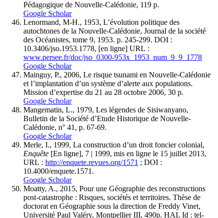
Pédagogique de Nouvelle-Calédonie, 119 p.
Google Scholar
Lenormand, M-H., 1953, L’évolution politique des
autochtones de la Nouvelle-Calédonie, Journal de la société
des Océanistes, tome 9, 1953. p. 245-299. DOI :
10.3406/jso.1953.1778, [en ligne] URL :
www.persee.fr/doc/jso_0300-953x_1953_num_9_9_1778
Google Scholar
Mainguy, P., 2006, Le risque tsunami en Nouvelle-Calédonie
et l’implantation d’un système d’alerte aux populations.
Mission d’expertise du 21 au 28 octobre 2006, 30 p.
Google Scholar
Mangematin, L., 1979, Les légendes de Sisiwanyano,
Bulletin de la Société d’Etude Historique de Nouvelle-
Calédonie, n° 41, p. 67-69.
Google Scholar
Merle, I., 1999, La construction d’un droit foncier colonial,
Enquête
[En ligne], 7 | 1999, mis en ligne le 15 juillet 2013,
URL :
http://enquete.revues.org/1571
; DOI :
10.4000/enquete.1571.
Google Scholar
Moatty, A., 2015, Pour une Géographie des reconstructions
post-catastrophe : Risques, sociétés et territoires. Thèse de
doctorat en Géographie sous la direction de Freddy Vinet,
Université Paul Valéry, Montpellier III, 490p. HAL Id : tel-