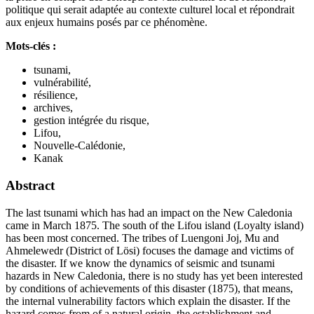
politique qui serait adaptée au contexte culturel local et répondrait
aux enjeux humains posés par ce phénomène.
Mots-clés :
tsunami,
vulnérabilité,
résilience,
archives,
gestion intégrée du risque,
Lifou,
Nouvelle-Calédonie,
Kanak
Abstract
The last tsunami which has had an impact on the New Caledonia
came in March 1875. The south of the Lifou island (Loyalty island)
has been most concerned. The tribes of Luengoni Joj, Mu and
Ahmelewedr (District of Lösi) focuses the damage and victims of
the disaster. If we know the dynamics of seismic and tsunami
hazards in New Caledonia, there is no study has yet been interested
by conditions of achievements of this disaster (1875), that means,
the internal vulnerability factors which explain the disaster. If the
hazard comes from of a natural origin, the establishment and