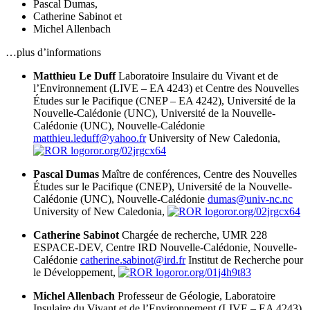
Pascal Dumas
,
Catherine Sabinot
et
Michel Allenbach
…plus d’informations
Matthieu Le Duff
Laboratoire Insulaire du Vivant et de
l’Environnement (LIVE – EA 4243) et Centre des Nouvelles
Études sur le Pacifique (CNEP – EA 4242), Université de la
Nouvelle-Calédonie (UNC), Université de la Nouvelle-
Calédonie (UNC), Nouvelle-Calédonie
matthieu.leduff@yahoo.fr
University of New Caledonia,
ror.org/02jrgcx64
Pascal Dumas
Maître de conférences, Centre des Nouvelles
Études sur le Pacifique (CNEP), Université de la Nouvelle-
Calédonie (UNC), Nouvelle-Calédonie
dumas@univ-nc.nc
University of New Caledonia,
ror.org/02jrgcx64
Catherine Sabinot
Chargée de recherche, UMR 228
ESPACE-DEV, Centre IRD Nouvelle-Calédonie, Nouvelle-
Calédonie
catherine.sabinot@ird.fr
Institut de Recherche pour
le Développement,
ror.org/01j4h9t83
Michel Allenbach
Professeur de Géologie, Laboratoire
Insulaire du Vivant et de l’Environnement (LIVE – EA 4243),