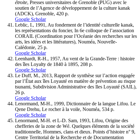
étroite
, Presses universitaires de Grenoble (PUG) avec le
soutien de l’Agence de développement de la culture kanak
(ADCK), Grenoble, 420 p.
Google Scholar
Leblic, I., 1991, Au fondement de l’identité culturelle kanak,
les représentations du foncier, In 6e colloque de l’association
CORAIL (Coordination pour l’Océanie des recherches sur les
arts, les idées et les littératures), Nouméa, Nouvelle-
Calédonie, 25 p.
Google Scholar
Leenhardt, R-H., 1957, Au vent de la Grande-Terre : histoire
des îles Loyalty de 1840 à 1895, 208 p.
Google Scholar
Le Duff, M., 2013, Rapport de synthèse sur l’action engagée
par l’État aux îles Loyauté en matière de prévention au risque
tsunami, Subdivision Administrative des Iles Loyauté (SAIL),
26 p.
Google Scholar
Lenormand, M-H., 1999, Dictionnaire de la langue Lifou. Le
Qene Drehu, Le rocher à la voile, Nouméa, 534 p.
Google Scholar
Lenormand, M-H. et L-D. Sam, 1993, Lifou, Origine des
chefferies de la zone de Wé. Quelques éléments de la société
traditionnelle, Hommes, clans et dieux. Points d’histoire n° 9,
Centre Territorial de la Recherche et de Documentation