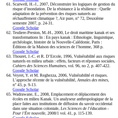
Scarwell, H.-J., 2007, Déconstruire les logiques de gestion du
risque d’inondation. De la résistance à la résilience : Quelle
adaptation de la prévention des risques naturels au
réchauffement climatique ?, Air pure, n° 72, Deuxième
semestre 2007, p. 24-31.
Google Scholar
Teuliere-Preston, M.-H., 2000, Le droit maritime kanak et ses
transformations In : En pays kanak : Ethnologie, linguistique,
archéologie, histoire de la Nouvelle-Calédonie, Paris :
Éditions de la Maison des sciences de l’homme, 368 p.
Google Scholar
Thouret, J.-C. et R. D’Ercole, 1996, Vulnérabilité aux risques
naturels en milieu urbain : effets, facteurs et réponses sociales,
Cahiers des Sciences
Humaines
, vol. 96, no 2, p. 407-422.
Google Scholar
Veyret, Y. et M. Reghezza, 2006, Vulnérabilité et risques.
L’approche récente de la vulnérabilité,
Annales des mines
,
n° 43, p. 9-13.
Google Scholar
Wadrawane, E., 2008, Emplacement et déplacement des
écoles en milieu Kanak. Un analyseur anthropologique de la
place faites aux institutions de diffusion du savoir occidental
dans une situation coloniale,
Les Sciences de l’éducation -
Pour l’Ère nouvelle
, 2008/1 vol. 41, p. 115-139.
Google Scholar