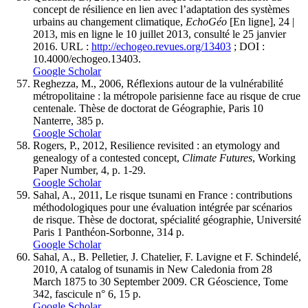
concept de résilience en lien avec l’adaptation des systèmes
urbains au changement climatique,
EchoGéo
[En ligne], 24 |
2013, mis en ligne le 10 juillet 2013, consulté le 25 janvier
2016. URL :
http://echogeo.revues.org/13403
; DOI :
10.4000/echogeo.13403.
Google Scholar
Reghezza, M., 2006, Réflexions autour de la vulnérabilité
métropolitaine : la métropole parisienne face au risque de crue
centenale. Thèse de doctorat de Géographie, Paris 10
Nanterre, 385 p.
Google Scholar
Rogers, P., 2012, Resilience revisited : an etymology and
genealogy of a contested concept,
Climate Futures
, Working
Paper Number, 4, p. 1-29.
Google Scholar
Sahal, A., 2011, Le risque tsunami en France : contributions
méthodologiques pour une évaluation intégrée par scénarios
de risque. Thèse de doctorat, spécialité géographie, Université
Paris 1 Panthéon-Sorbonne, 314 p.
Google Scholar
Sahal, A., B. Pelletier, J. Chatelier, F. Lavigne et F. Schindelé,
2010, A catalog of tsunamis in New Caledonia from 28
March 1875 to 30 September 2009. CR Géoscience, Tome
342, fascicule n° 6, 15 p.
Google Scholar