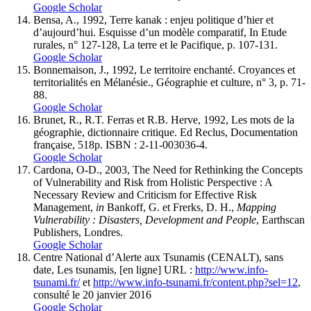
Google Scholar
Bensa, A., 1992, Terre kanak : enjeu politique d’hier et
d’aujourd’hui. Esquisse d’un modèle comparatif, In Etude
rurales, n° 127-128, La terre et le Pacifique, p. 107-131.
Google Scholar
Bonnemaison, J., 1992, Le territoire enchanté. Croyances et
territorialités en Mélanésie., Géographie et culture, n° 3, p. 71-
88.
Google Scholar
Brunet, R., R.T. Ferras et R.B. Herve, 1992, Les mots de la
géographie, dictionnaire critique. Ed Reclus, Documentation
française, 518p. ISBN : 2-11-003036-4.
Google Scholar
Cardona, O-D., 2003, The Need for Rethinking the Concepts
of Vulnerability and Risk from Holistic Perspective : A
Necessary Review and Criticism for Effective Risk
Management,
in
Bankoff, G. et Frerks, D. H.,
Mapping
Vulnerability : Disasters, Development and People
, Earthscan
Publishers, Londres.
Google Scholar
Centre National d’Alerte aux Tsunamis (CENALT), sans
date, Les tsunamis, [en ligne] URL :
http://www.info-
tsunami.fr/
et
http://www.info-tsunami.fr/content.php?sel=12
,
consulté le 20 janvier 2016
Google Scholar