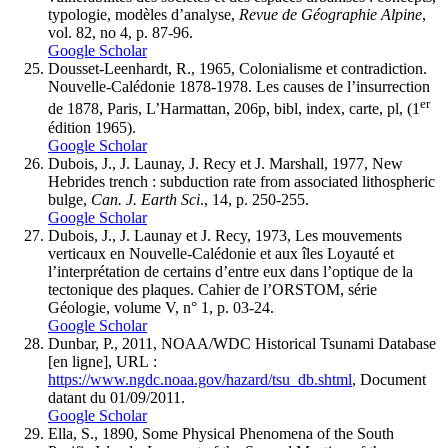
typologie, modèles d’analyse,
Revue de Géographie
Alpine
,
vol. 82, no 4, p. 87-96.
Google Scholar
Dousset-Leenhardt, R., 1965, Colonialisme et contradiction.
Nouvelle-Calédonie 1878-1978. Les causes de l’insurrection
er
de 1878, Paris, L’Harmattan, 206p, bibl, index, carte, pl, (1
édition 1965).
Google Scholar
Dubois, J., J. Launay, J. Recy et J. Marshall, 1977, New
Hebrides trench : subduction rate from associated lithospheric
bulge,
Can. J. Earth Sci
., 14, p. 250-255.
Google Scholar
Dubois, J., J. Launay et J. Recy, 1973, Les mouvements
verticaux en Nouvelle-Calédonie et aux îles Loyauté et
l’interprétation de certains d’entre eux dans l’optique de la
tectonique des plaques. Cahier de l’ORSTOM, série
Géologie, volume V, n° 1, p. 03-24.
Google Scholar
Dunbar, P., 2011, NOAA/WDC Historical Tsunami Database
[en ligne], URL :
https://www.ngdc.noaa.gov/hazard/tsu_db.shtml
, Document
datant du 01/09/2011.
Google Scholar
Ella, S., 1890, Some Physical Phenomena of the South