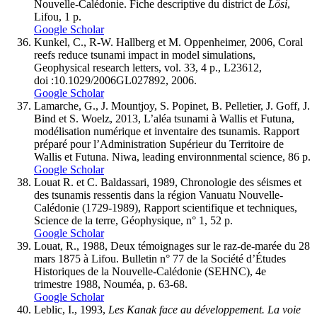
Nouvelle-Calédonie. Fiche descriptive du district de
Lösi
,
Lifou, 1 p.
Google Scholar
Kunkel, C., R-W. Hallberg et M. Oppenheimer, 2006, Coral
reefs reduce tsunami impact in model simulations,
Geophysical research letters, vol. 33, 4 p., L23612,
doi :10.1029/2006GL027892, 2006.
Google Scholar
Lamarche, G., J. Mountjoy, S. Popinet, B. Pelletier, J. Goff, J.
Bind et S. Woelz, 2013, L’aléa tsunami à Wallis et Futuna,
modélisation numérique et inventaire des tsunamis. Rapport
préparé pour l’Administration Supérieur du Territoire de
Wallis et Futuna. Niwa, leading environnmental science, 86 p.
Google Scholar
Louat R. et C. Baldassari, 1989, Chronologie des séismes et
des tsunamis ressentis dans la région Vanuatu Nouvelle-
Calédonie (1729-1989), Rapport scientifique et techniques,
Science de la terre, Géophysique, n° 1, 52 p.
Google Scholar
Louat, R., 1988, Deux témoignages sur le raz-de-marée du 28
mars 1875 à Lifou. Bulletin n° 77 de la Société d’Études
Historiques de la Nouvelle-Calédonie (SEHNC), 4e
trimestre 1988, Nouméa, p. 63-68.
Google Scholar
Leblic, I., 1993,
Les Kanak face au développement. La voie