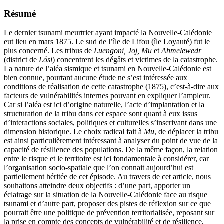
Résumé
Le dernier tsunami meurtrier ayant impacté la Nouvelle-Calédonie
eut lieu en mars 1875. Le sud de l’île de Lifou (île Loyauté) fut le
plus concerné. Les tribus de
Luengoni, Joj, Mu
et
Ahmelewedr
(district de
Lösi
) concentrent les dégâts et victimes de la catastrophe.
La nature de l’aléa sismique et tsunami en Nouvelle-Calédonie est
bien connue, pourtant aucune étude ne s’est intéressée aux
conditions de réalisation de cette catastrophe (1875), c’est-à-dire aux
facteurs de vulnérabilités internes pouvant en expliquer l’ampleur.
Car si l’aléa est ici d’origine naturelle, l’acte d’implantation et la
structuration de la tribu dans cet espace sont quant à eux issus
d’interactions sociales, politiques et culturelles s’inscrivant dans une
dimension historique. Le choix radical fait à
Mu
, de déplacer la tribu
est ainsi particulièrement intéressant à analyser du point de vue de la
capacité de résilience des populations. De la même façon, la relation
entre le risque et le territoire est ici fondamentale à considérer, car
l’organisation socio-spatiale que l’on connait aujourd’hui est
partiellement héritée de cet épisode. Au travers de cet article, nous
souhaitons atteindre deux objectifs : d’une part, apporter un
éclairage sur la situation de la Nouvelle-Calédonie face au risque
tsunami et d’autre part, proposer des pistes de réflexion sur ce que
pourrait être une politique de prévention territorialisée, reposant sur
la prise en compte des concepts de vulnérabilité et de résilience,