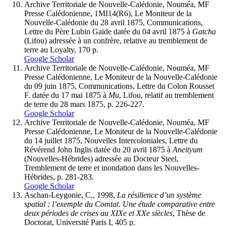
Archive Territoriale de Nouvelle-Calédonie, Nouméa, MF
Presse Calédonienne, 1MI14(R6), Le Moniteur de la
Nouvelle-Calédonie du 28 avril 1875, Communications,
Lettre du Père Lubin Gaide datée du 04 avril 1875 à
Gatcha
(Lifou) adressée à un confrère, relative au tremblement de
terre au Loyalty, 170 p.
Google Scholar
Archive Territoriale de Nouvelle-Calédonie, Nouméa, MF
Presse Calédonienne, Le Moniteur de la Nouvelle-Calédonie
du 09 juin 1875, Communications, Lettre du Colon Rousset
F. datée du 17 mai 1875 à
Mu
, Lifou, relatif au tremblement
de terre du 28 mars 1875, p. 226-227.
Google Scholar
Archive Territoriale de Nouvelle-Calédonie, Nouméa, MF
Presse Calédonienne, Le Moniteur de la Nouvelle-Calédonie
du 14 juillet 1875, Nouvelles Intercoloniales, Lettre du
Révérend John Inglis datée du 20 avril 1875 à
Aneityum
(Nouvelles-Hébrides) adressée au Docteur Steel,
Tremblement de terre et inondation dans les Nouvelles-
Hébrides, p. 281-283.
Google Scholar
Aschan-Leygonie, C., 1998,
La résilience d’un système
spatial : l’exemple du Comtat. Une étude comparative entre
deux périodes de crises au XIXe et XXe siècles
, Thèse de
Doctorat, Université Paris I, 405 p.