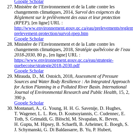
Google Scholar
Ministère de l’Environnement et de la Lutte contre les
changements climatiques, 2014,
Survol des exigences du
Règlement sur le prélèvement des eaux et leur protection
(RPEP)
, [en ligne] URL :
http://www.environnement.gouv.qc.ca/eau/prelevements/reglem
prelevement-protection/survol-rpep.htm
Google Scholar
Ministère de l’Environnement et de la Lutte contre les
changements climatiques, 2018,
Stratégie québécoise de l’eau
2018-2030
, 80 p., [en ligne] URL :
https://www.environnement.gouv.qc.ca/eau/strategie-
quebecoise/strategie2018-2030.pdf
Google Scholar
Mirauda, D., M. Ostoich, 2018,
Assessment of Pressure
Sources and Water Body Resilience : An Integrated Approach
for Action Planning in a Polluted River Basin. International
Journal of Environmental Research and Public Health
, 15, 2,
390 p.
Google Scholar
Montanari, A., G. Young, H. H. G. Savenije, D. Hughes,
T. Wagener, L. L. Ren, D. Koutsoyiannis, C. Cudennec, E.
Toth, S. Grimaldi, G. Blöschl, M. Sivapalan, K. Beven,
H. Gupta, M. Hipsey, B. Schaefli, B. Arheimer, E. Boegh, S.
J. Schymanski, G. Di Baldassarre, B. Yu, P. Hubert,