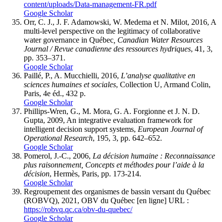
content/uploads/Data-management-FR.pdf
Google Scholar
Orr, C. J., J. F. Adamowski, W. Medema et N. Milot, 2016, A
multi-level perspective on the legitimacy of collaborative
water governance in Québec
, Canadian Water Resources
Journal / Revue canadienne des ressources hydriques
, 41, 3,
pp. 353–371.
Google Scholar
Paillé, P., A. Mucchielli, 2016,
L’analyse qualitative en
sciences humaines et sociales
, Collection U, Armand Colin,
Paris, 4e éd., 432 p.
Google Scholar
Phillips-Wren, G., M. Mora, G. A. Forgionne et J. N. D.
Gupta, 2009, An integrative evaluation framework for
intelligent decision support systems,
European Journal of
Operational Research
, 195, 3, pp. 642–652.
Google Scholar
Pomerol, J.-C., 2006,
La décision humaine : Reconnaissance
plus raisonnement, Concepts et méthodes pour l’aide à la
décision
, Hermès, Paris, pp. 173-214.
Google Scholar
Regroupement des organismes de bassin versant du Québec
(ROBVQ), 2021, OBV du Québec [en ligne] URL :
https://robvq.qc.ca/obv-du-quebec/
Google Scholar