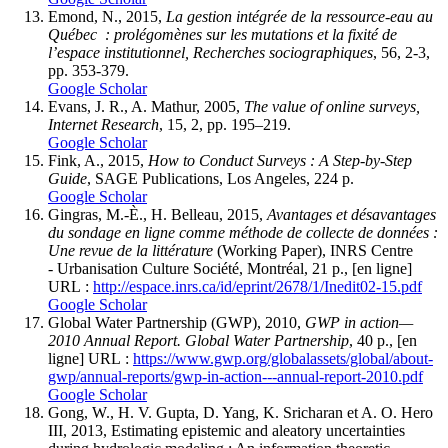
Emond, N., 2015,
La gestion intégrée de la ressource-eau au
Québec : prolégomènes sur les mutations et la fixité de
l’espace institutionnel, Recherches sociographiques
, 56, 2‑3,
pp. 353‑379.
Google Scholar
Evans, J. R., A. Mathur, 2005,
The value of online surveys,
Internet Research
, 15, 2, pp. 195–219.
Google Scholar
Fink, A., 2015,
How to Conduct Surveys : A Step-by-Step
Guide
, SAGE Publications, Los Angeles, 224 p.
Google Scholar
Gingras, M.-È., H. Belleau, 2015,
Avantages et désavantages
du sondage en ligne comme méthode de collecte de données :
Une revue de la littérature
(Working Paper), INRS Centre
- Urbanisation Culture Société, Montréal, 21 p., [en ligne]
URL :
http://espace.inrs.ca/id/eprint/2678/1/Inedit02-15.pdf
Google Scholar
Global Water Partnership (GWP), 2010,
GWP in action—
2010 Annual Report. Global Water Partnership
, 40 p., [en
ligne] URL :
https://www.gwp.org/globalassets/global/about-
gwp/annual-reports/gwp-in-action---annual-report-2010.pdf
Google Scholar
Gong, W., H. V. Gupta, D. Yang, K. Sricharan et A. O. Hero
III, 2013, Estimating epistemic and aleatory uncertainties