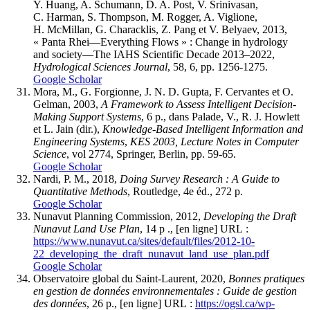
Y. Huang, A. Schumann, D. A. Post, V. Srinivasan,
C. Harman, S. Thompson, M. Rogger, A. Viglione,
H. McMillan, G. Characklis, Z. Pang et V. Belyaev, 2013,
« Panta Rhei—Everything Flows » : Change in hydrology
and society—The IAHS Scientific Decade 2013–2022,
Hydrological Sciences Journal
, 58, 6, pp. 1256-1275.
Google Scholar
Mora, M., G. Forgionne, J. N. D. Gupta, F. Cervantes et O.
Gelman, 2003,
A Framework to Assess Intelligent Decision-
Making Support Systems
, 6 p., dans Palade, V., R. J. Howlett
et L. Jain (dir.),
Knowledge-Based Intelligent Information and
Engineering Systems
,
KES 2003, Lecture Notes in Computer
Science
, vol 2774, Springer, Berlin, pp. 59-65.
Google Scholar
Nardi, P. M., 2018,
Doing Survey Research : A Guide to
Quantitative Methods
, Routledge, 4e éd., 272 p.
Google Scholar
Nunavut Planning Commission, 2012,
Developing the Draft
Nunavut Land Use Plan
, 14 p ., [en ligne] URL :
https://www.nunavut.ca/sites/default/files/2012-10-
22_developing_the_draft_nunavut_land_use_plan.pdf
Google Scholar
Observatoire global du Saint-Laurent, 2020,
Bonnes pratiques
en gestion de données environnementales : Guide de gestion
des données
, 26 p., [en ligne] URL :
https://ogsl.ca/wp-