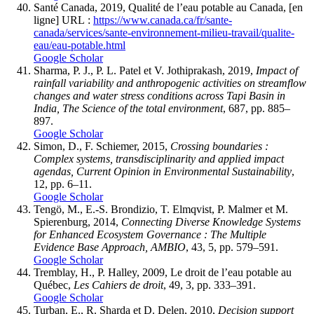
Santé Canada, 2019, Qualité de l’eau potable au Canada, [en
ligne] URL :
https://www.canada.ca/fr/sante-
canada/services/sante-environnement-milieu-travail/qualite-
eau/eau-potable.html
Google Scholar
Sharma, P. J., P. L. Patel et V. Jothiprakash, 2019,
Impact of
rainfall variability and anthropogenic activities on streamflow
changes and water stress conditions across Tapi Basin in
India, The Science of the total environment
, 687, pp. 885–
897.
Google Scholar
Simon, D., F. Schiemer, 2015,
Crossing boundaries :
Complex systems, transdisciplinarity and applied impact
agendas, Current Opinion in Environmental Sustainability
,
12, pp. 6–11.
Google Scholar
Tengö, M., E.-S. Brondizio, T. Elmqvist, P. Malmer et M.
Spierenburg, 2014,
Connecting Diverse Knowledge Systems
for Enhanced Ecosystem Governance : The Multiple
Evidence Base Approach, AMBIO
, 43, 5, pp. 579–591.
Google Scholar
Tremblay, H., P. Halley, 2009, Le droit de l’eau potable au
Québec,
Les Cahiers de droit
, 49, 3, pp. 333–391.
Google Scholar
Turban, E., R. Sharda et D. Delen, 2010,
Decision support