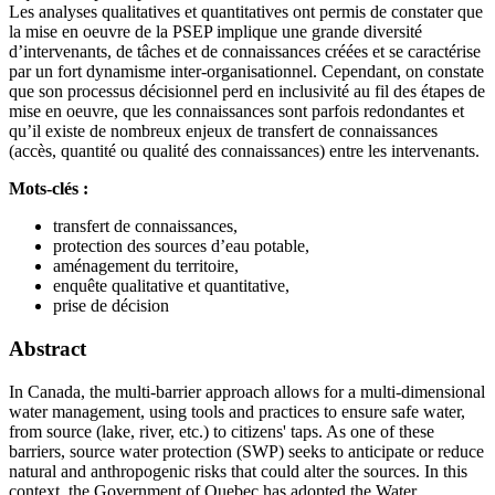
Les analyses qualitatives et quantitatives ont permis de constater que
la mise en oeuvre de la PSEP implique une grande diversité
d’intervenants, de tâches et de connaissances créées et se caractérise
par un fort dynamisme inter-organisationnel. Cependant, on constate
que son processus décisionnel perd en inclusivité au fil des étapes de
mise en oeuvre, que les connaissances sont parfois redondantes et
qu’il existe de nombreux enjeux de transfert de connaissances
(accès, quantité ou qualité des connaissances) entre les intervenants.
Mots-clés :
transfert de connaissances,
protection des sources d’eau potable,
aménagement du territoire,
enquête qualitative et quantitative,
prise de décision
Abstract
In Canada, the multi-barrier approach allows for a multi-dimensional
water management, using tools and practices to ensure safe water,
from source (lake, river, etc.) to citizens' taps. As one of these
barriers, source water protection (SWP) seeks to anticipate or reduce
natural and anthropogenic risks that could alter the sources. In this
context, the Government of Quebec has adopted the Water