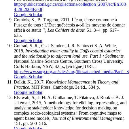
http://publications.gc.ca/collections/collection_2007/ec/En108-
4-28-2004F.pdf
Google Scholar
Comtois, S., B. Turgeon, 2011, L’eau, chose commune à
l’usage de tous : L’État québécois a-t-il les moyens de donner
effet à ce statut ?
, Les Cahiers de droit
, 51, 3–4, pp. 617–
635.
Google Scholar
Conrad, S. R., C.-J. Sanders, I. R. Santos et S. A. White,
2018,
Investigating water quality in Coffs coastal estuaries
and the relationship to adjacent land use. Part 1 : Sediments
,
National Marine Science Centre, Southern Cross University,
Coffs Harbour, NSW, 42 p., [en ligne] URL :
https://www.surg.org.au/sites/surg/files/attached_media/Pa
Google Scholar
Dalkir, K., 2017,
Knowledge Management in Theory and
Practice
, MIT Press, Cambridge, 3e éd., 534 p.
Google Scholar
Elsawah, S., J. H. A. Guillaume, T. Filatova, J. Rook et A. J.
Jakeman, 2015, A methodology for eliciting, representing, and
analysing stakeholder knowledge for decision making on
complex socio-ecological systems : From cognitive maps to
agent-based models
, Journal of Environmental Management
,
151, pp. 500–516.
Google Scholar