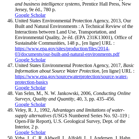
and business intelligence systems
, Prentice Hall Press, New
Jersey, 9e éd., 780 p.
Google Scholar
United States Environmental Protection Agency, 2013, Our
Built and Natural Environments : A Technical Review of the
Interactions between Land Use, Transportation, and
Environmental Quality, 2e éd. (EPA 231K13001), Office of
Sustainable Communities, 148 p., [en ligne] URL :
https://www.epa.gov/sites/production/files/2014-
03/documents/our-built-and-natural-environments.pdf
Google Scholar
United States Environmental Protection Agency, 2017,
Basic
Information about Source Water Protection
, [en ligne] URL :
https://www.epa.gov/sourcewaterprotection/source-water-
protection-basics
Google Scholar
Van Selm, M., N. W. Jankowski, 2006,
Conducting Online
Surveys, Quality and Quantity
, 40, 3, pp. 435–456.
Google Scholar
Veley, R. J., 1992,
Advantages and limitations of water-
supply alternatives
(USGS Numbered Series No. 92–119 ;
Open-File Report), U.S. Geological Survey, Dept. of the
Interior, 2 p.
Google Scholar
Vrba, J., C. R. Aldwell, L. Alfoldi, L. J. Andersen, J. Hahn,