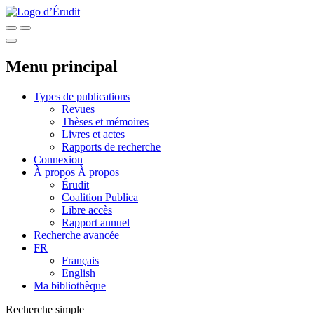
Menu principal
Types de publications
Revues
Thèses et mémoires
Livres et actes
Rapports de recherche
Connexion
À propos
À propos
Érudit
Coalition Publica
Libre accès
Rapport annuel
Recherche avancée
FR
Français
English
Ma bibliothèque
Recherche simple