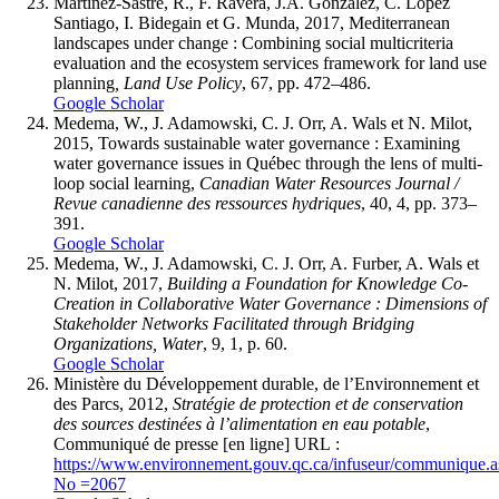
Martínez-Sastre, R., F. Ravera, J.A. González, C. López
Santiago, I. Bidegain et G. Munda, 2017, Mediterranean
landscapes under change : Combining social multicriteria
evaluation and the ecosystem services framework for land use
planning
, Land Use Policy
, 67, pp. 472–486.
Google Scholar
Medema, W., J. Adamowski, C. J. Orr, A. Wals et N. Milot,
2015, Towards sustainable water governance : Examining
water governance issues in Québec through the lens of multi-
loop social learning,
Canadian Water Resources Journal /
Revue canadienne des ressources hydriques
, 40, 4, pp. 373–
391.
Google Scholar
Medema, W., J. Adamowski, C. J. Orr, A. Furber, A. Wals et
N. Milot, 2017,
Building a Foundation for Knowledge Co-
Creation in Collaborative Water Governance : Dimensions of
Stakeholder Networks Facilitated through Bridging
Organizations, Water
, 9, 1, p. 60.
Google Scholar
Ministère du Développement durable, de l’Environnement et
des Parcs, 2012,
Stratégie de protection et de conservation
des sources destinées à l’alimentation en eau potable
,
Communiqué de presse [en ligne] URL :
https://www.environnement.gouv.qc.ca/infuseur/communique.a
No =2067