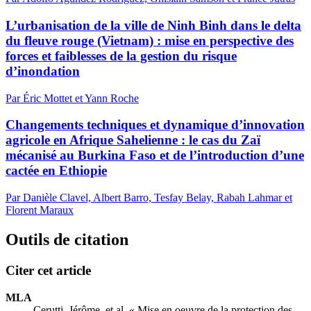
L’urbanisation de la ville de Ninh Binh dans le delta
du fleuve rouge (Vietnam) : mise en perspective des
forces et faiblesses de la gestion du risque
d’inondation
Par Éric Mottet et Yann Roche
Changements techniques et dynamique d’innovation
agricole en Afrique Sahelienne : le cas du Zaï
mécanisé au Burkina Faso et de l’introduction d’une
cactée en Ethiopie
Par Danièle Clavel, Albert Barro, Tesfay Belay, Rabah Lahmar et
Florent Maraux
Outils de citation
Citer cet article
MLA
Cerutti, Jérôme, et al. « Mise en oeuvre de la protection des