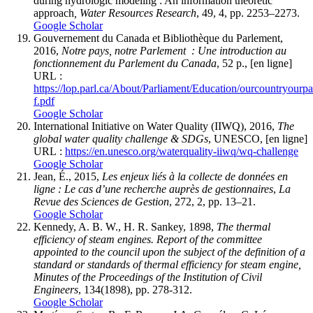
during hydrologic modeling : An information theoretic
approach
, Water Resources Research
, 49, 4, pp. 2253–2273.
Google Scholar
Gouvernement du Canada et Bibliothèque du Parlement,
2016,
Notre pays, notre Parlement : Une introduction au
fonctionnement du Parlement du Canada
, 52 p., [en ligne]
URL :
https://lop.parl.ca/About/Parliament/Education/ourcountryourpa
f.pdf
Google Scholar
International Initiative on Water Quality (IIWQ), 2016,
The
global water quality challenge & SDGs
, UNESCO, [en ligne]
URL :
https://en.unesco.org/waterquality-iiwq/wq-challenge
Google Scholar
Jean, É., 2015,
Les enjeux liés à la collecte de données en
ligne : Le cas d’une recherche auprès de gestionnaires
,
La
Revue des Sciences de Gestion
, 272, 2, pp. 13–21.
Google Scholar
Kennedy, A. B. W., H. R. Sankey, 1898,
The thermal
efficiency of steam engines. Report of the committee
appointed to the council upon the subject of the definition of a
standard or standards of thermal efficiency for steam engine,
Minutes of the Proceedings of the Institution of Civil
Engineers
, 134(1898), pp. 278‑312.
Google Scholar