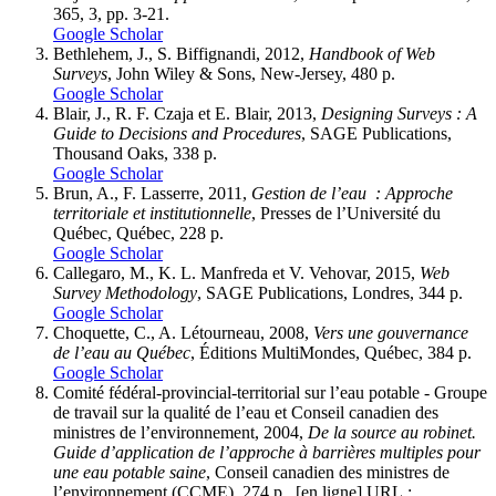
365, 3, pp. 3-21.
Google Scholar
Bethlehem, J., S. Biffignandi, 2012,
Handbook of Web
Surveys
, John Wiley & Sons, New-Jersey, 480 p.
Google Scholar
Blair, J., R. F. Czaja et E. Blair, 2013,
Designing Surveys : A
Guide to Decisions and Procedures
, SAGE Publications,
Thousand Oaks, 338 p.
Google Scholar
Brun, A., F. Lasserre, 2011,
Gestion de l’eau : Approche
territoriale et institutionnelle
, Presses de l’Université du
Québec, Québec, 228 p.
Google Scholar
Callegaro, M., K. L. Manfreda et V. Vehovar, 2015,
Web
Survey Methodology
, SAGE Publications, Londres, 344 p.
Google Scholar
Choquette, C., A. Létourneau, 2008,
Vers une gouvernance
de l’eau au Québec
, Éditions MultiMondes, Québec, 384 p.
Google Scholar
Comité fédéral-provincial-territorial sur l’eau potable - Groupe
de travail sur la qualité de l’eau et Conseil canadien des
ministres de l’environnement, 2004,
De la source au robinet.
Guide d’application de l’approche à barrières multiples pour
une eau potable saine
, Conseil canadien des ministres de
l’environnement (CCME), 274 p., [en ligne] URL :