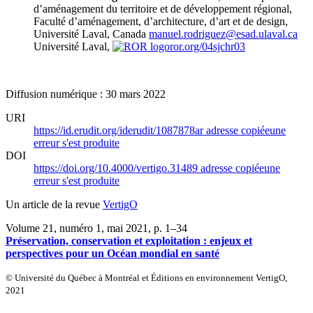
d’aménagement du territoire et de développement régional,
Faculté d’aménagement, d’architecture, d’art et de design,
Université Laval, Canada
manuel.rodriguez@esad.ulaval.ca
Université Laval,
ror.org/04sjchr03
Diffusion numérique : 30 mars 2022
URI
https://id.erudit.org/iderudit/1087878ar
adresse copiée
une
erreur s'est produite
DOI
https://doi.org/10.4000/vertigo.31489
adresse copiée
une
erreur s'est produite
Un article de la revue
VertigO
Volume 21, numéro 1, mai 2021
, p. 1–34
Préservation, conservation et exploitation : enjeux et
perspectives pour un Océan mondial en santé
© Université du Québec à Montréal et Éditions en environnement VertigO,
2021