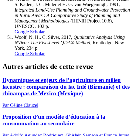
S. Kaden, J. C. Miller et H. G. van Waegeningh, 1991,
Integrated Land-Use Planning and Groundwater Protection
in Rural Areas : A Comparative Study of Planning and
Management Methodologies
(IHP-III Project 10.6),
UNESCO, 102 p.
Google Scholar
Woolf, N. H., C. Silver, 2017,
Qualitative Analysis Using
NVivo : The Five-Level QDA® Method
, Routledge, New
York, 234 p.
Google Scholar
Autres articles de cette revue
Dynamiques et enjeux de l’agriculture en milieu
lacustre : comparaison du lac Inlé (Birmanie) et des
chinampas de Mexico (Mexique)
Par Céline Clauzel
Proposition d’un modèle d’éducation à la
consommation au secondaire
Par Adolfo Agundez Rodriguez, Ghislain Samson et France Jutras