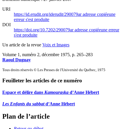
URI
https://id.erudit.org/iderudit/290079ar
adresse copiée
une
erreur s'est produite
DOI
https://doi.org/10.7202/290079ar
adresse copiée
une erreur
s'est produite
Un article de la revue
Voix et Images
Volume 1, numéro 2, décembre 1975
, p. 265–283
Raoul Duguay
Tous droits réservés © Les Presses de l'Université du Québec, 1975
Feuilleter les articles de ce numéro
Espace et délire dans
Kamouraska
d’Anne Hébert
Les Enfants du sabbat
d’Anne Hébert
Plan de l’article
Retour au début