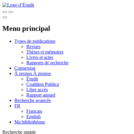
Menu principal
Types de publications
Revues
Thèses et mémoires
Livres et actes
Rapports de recherche
Connexion
À propos
À propos
Érudit
Coalition Publica
Libre accès
Rapport annuel
Recherche avancée
FR
Français
English
Ma bibliothèque
Recherche simple