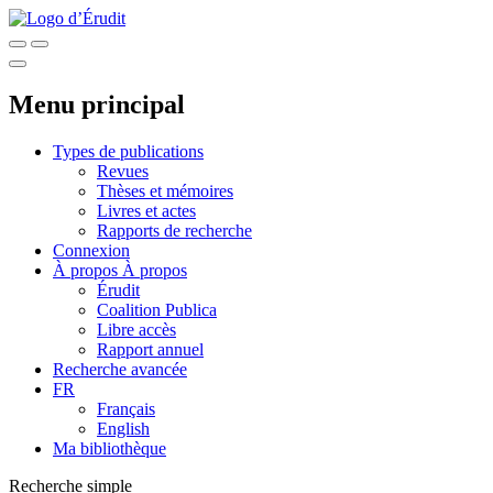
Menu principal
Types de publications
Revues
Thèses et mémoires
Livres et actes
Rapports de recherche
Connexion
À propos
À propos
Érudit
Coalition Publica
Libre accès
Rapport annuel
Recherche avancée
FR
Français
English
Ma bibliothèque
Recherche simple