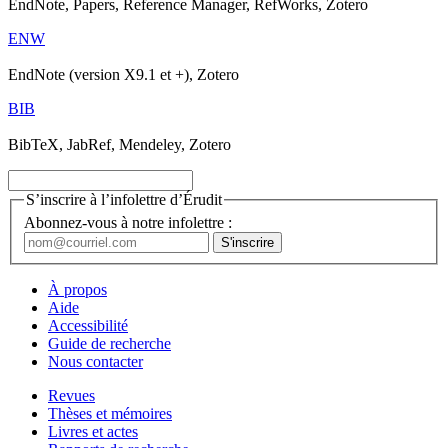
EndNote, Papers, Reference Manager, RefWorks, Zotero
ENW
EndNote (version X9.1 et +), Zotero
BIB
BibTeX, JabRef, Mendeley, Zotero
S’inscrire à l’infolettre d’Érudit
Abonnez-vous à notre infolettre :
À propos
Aide
Accessibilité
Guide de recherche
Nous contacter
Revues
Thèses et mémoires
Livres et actes