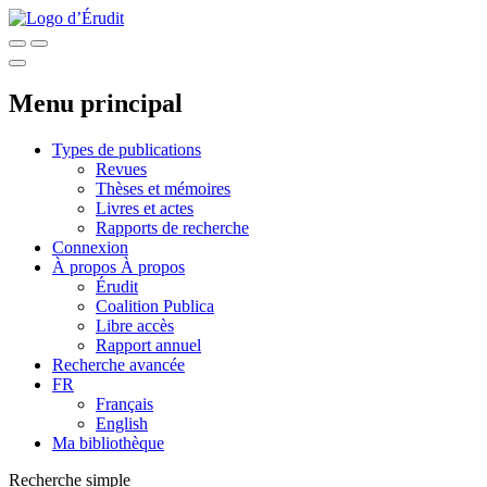
Menu principal
Types de publications
Revues
Thèses et mémoires
Livres et actes
Rapports de recherche
Connexion
À propos
À propos
Érudit
Coalition Publica
Libre accès
Rapport annuel
Recherche avancée
FR
Français
English
Ma bibliothèque
Recherche simple