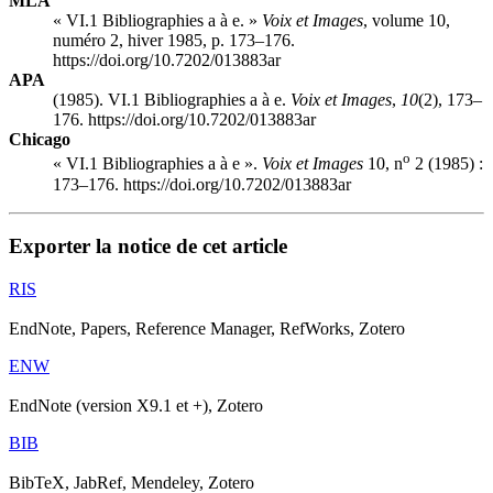
MLA
« VI.1 Bibliographies a à e. »
Voix et Images
, volume 10,
numéro 2, hiver 1985, p. 173–176.
https://doi.org/10.7202/013883ar
APA
(1985). VI.1 Bibliographies a à e.
Voix et Images
,
10
(2), 173–
176. https://doi.org/10.7202/013883ar
Chicago
o
« VI.1 Bibliographies a à e ».
Voix et Images
10, n
2 (1985) :
173–176. https://doi.org/10.7202/013883ar
Exporter la notice de cet article
RIS
EndNote, Papers, Reference Manager, RefWorks, Zotero
ENW
EndNote (version X9.1 et +), Zotero
BIB
BibTeX, JabRef, Mendeley, Zotero