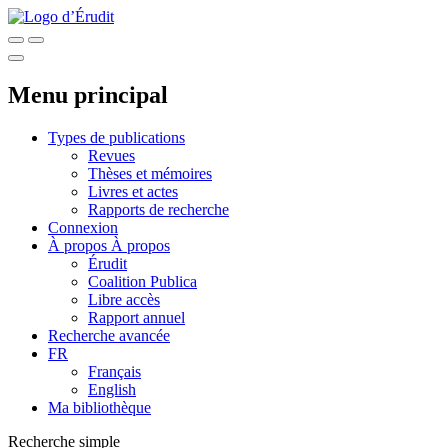
Menu principal
Types de publications
Revues
Thèses et mémoires
Livres et actes
Rapports de recherche
Connexion
À propos
À propos
Érudit
Coalition Publica
Libre accès
Rapport annuel
Recherche avancée
FR
Français
English
Ma bibliothèque
Recherche simple