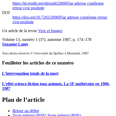
https://id.erudit.org/iderudit/200695ar
adresse copiée
une
erreur s'est produite
DOI
https://doi.org/10.7202/200695ar
adresse copiée
une erreur
s'est produite
Un article de la revue
Voix et Images
Volume 13, numéro 1 (37), automne 1987
, p. 174–178
Suzanne Lamy
Tous droits réservés © Université du Québec à Montréal, 1987
Feuilleter les articles de ce numéro
L’interrogation totale de la mort
L’effet science-fiction tous azimuts. La SF québécoise en 1986-
1987
Plan de l’article
Retour au début
Texte intégral (PDF)
Texte intégral (PDF)