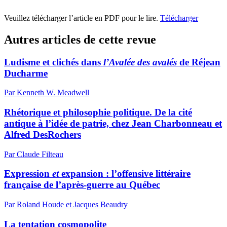
Veuillez télécharger l’article en PDF pour le lire.
Télécharger
Autres articles de cette revue
Ludisme et clichés dans
l’Avalée des avalés
de Réjean
Ducharme
Par Kenneth W. Meadwell
Rhétorique et philosophie politique. De la cité
antique à l’idée de patrie, chez Jean Charbonneau et
Alfred DesRochers
Par Claude Filteau
Expression
et
expansion : l’offensive littéraire
française de l’après-guerre au Québec
Par Roland Houde et Jacques Beaudry
La tentation cosmopolite