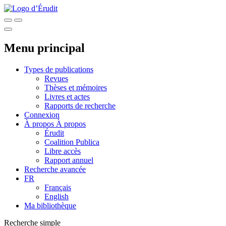
Menu principal
Types de publications
Revues
Thèses et mémoires
Livres et actes
Rapports de recherche
Connexion
À propos
À propos
Érudit
Coalition Publica
Libre accès
Rapport annuel
Recherche avancée
FR
Français
English
Ma bibliothèque
Recherche simple