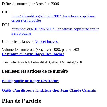
Diffusion numérique : 3 octobre 2006
URI
https://id.erudit.org/iderudit/200711ar
adresse copiée
une
erreur s'est produite
DOI
https://doi.org/10.7202/200711ar
adresse copiée
une erreur
s'est produite
Un article de la revue
Voix et Images
Volume 13, numéro 2 (38), hiver 1988
, p. 292–303
Le propre du corps Roger Des Roches
Tous droits réservés © Université du Québec à Montréal, 1988
Feuilleter les articles de ce numéro
Bibliographie de Roger Des Roches
Quête d’un discours fondateur chez Jean-Claude Germain
Plan de l’article