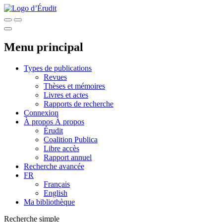
Menu principal
Types de publications
Revues
Thèses et mémoires
Livres et actes
Rapports de recherche
Connexion
À propos
À propos
Érudit
Coalition Publica
Libre accès
Rapport annuel
Recherche avancée
FR
Français
English
Ma bibliothèque
Recherche simple