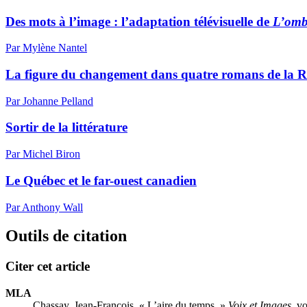
Des mots à l’image : l’adaptation télévisuelle de
L’ombr
Par Mylène Nantel
La figure du changement dans quatre romans de la Ré
Par Johanne Pelland
Sortir de la littérature
Par Michel Biron
Le Québec et le far-ouest canadien
Par Anthony Wall
Outils de citation
Citer cet article
MLA
Chassay, Jean-François. « L’aire du temps. »
Voix et Images
, v