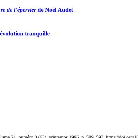
e de l’épervier
de Noël Audet
volution tranquille
olume 21, numéro 3 (63), printemps 1996, p. 589–593. https://doi.org/